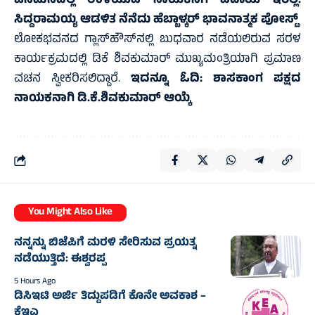
ಜನಮನದಲ್ಲಿ ಉಳಿಯುವ ನಾಯಕನಿಗೆ ವಿದಾಯ ಇರಲ್ಲ:
ಸಿದ್ದರಾಮಯ್ಯ ಆಡಳಿತ ನೆನೆದು ಹೆಬ್ಬಾಳ್ಕರ್‌ ಭಾವನಾತ್ಮಕ ಪೋಸ್ಟ್
ಲೋಕಭವನದ ಗ್ಲಾಸ್‌ಹೌಸ್‌ನಲ್ಲಿ ಬುಧವಾರ ನಡೆಯಲಿರುವ ಸರಳ
ಕಾರ್ಯಕ್ರಮದಲ್ಲಿ ಡಿಕೆ ಶಿವಕುಮಾರ್ ಮುಖ್ಯಮಂತ್ರಿಯಾಗಿ ಪ್ರಮಾಣ
ವಚನ ಸ್ವೀಕರಿಸಲಿದ್ದಾರೆ.
ಇದನ್ನೂ ಓದಿ:
ಶಾಸಕಾಂಗ ಪಕ್ಷದ
ನಾಯಕನಾಗಿ ಡಿ.ಕೆ.ಶಿವಕುಮಾರ್‌ ಆಯ್ಕೆ
You Might Also Like
ನನ್ನನ್ನು ಬಿಜೆಪಿಗೆ ಮರಳಿ ಸೇರಿಸುವ ಪ್ರಯತ್ನ
ನಡೆಯುತ್ತಿದೆ: ಈಶ್ವರಪ್ಪ
5 Hours Ago
ಡಿಸಿಇಟಿ ಅರ್ಜಿ ತಿದ್ದುಪಡಿಗೆ ಕೊನೇ ಅವಕಾಶ –
ಕೆಇಎ