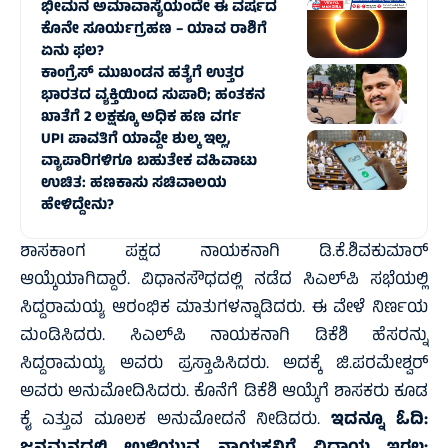
ಭೀಮನ ಅಮಾವಾಸ್ಯೆಯಂದೇ ಈ ವರ್ಷದ
ಕೊನೇ ಸೂರ್ಯಗ್ರಹಣ – ಯಾವ ರಾಶಿಗೆ
ಏನು ಫಲ?
ಕಾಂಗ್ರೆಸ್‌ ಮುಖಂಡನ ಹತ್ಯೆಗೆ ಉತ್ತರ
ಭಾರತದ ವ್ಯಕ್ತಿಯಿಂದ ಸುಪಾರಿ; ಹಂತಕನ
ಖಾತೆಗೆ 2 ಲಕ್ಷಕ್ಕೂ ಅಧಿಕ ಹಣ ವರ್ಗ
UPI ಪಾವತಿಗೆ ಯಾವ್ದೇ ಶುಲ್ಕ ಇಲ್ಲ,
ವ್ಯಾಪಾರಿಗಳಿಗೂ ಬಹುತೇಕ ವಹಿವಾಟು
ಉಚಿತ: ಹಣಕಾಸು ಸಚಿವಾಲಯ
ಹೇಳಿದ್ದೇನು?
ಶಾಸಕಾಂಗ ಪಕ್ಷದ ನಾಯಕನಾಗಿ ಡಿ.ಕೆ.ಶಿವಕುಮಾರ್
ಆಯ್ಕೆಯಾಗಿದ್ದಾರೆ. ವಿಧಾನಸೌಧದಲ್ಲಿ ನಡೆದ ಸಿಎಲ್‌ಪಿ ಸಭೆಯಲ್ಲಿ
ಸಿದ್ದರಾಮಯ್ಯ ಆರಂಭಿಕ ಮಾತುಗಳನ್ನಾಡಿದರು. ಈ ವೇಳೆ ನಿರ್ಣಯ
ಮಂಡಿಸಿದರು. ಸಿಎಲ್‌ಪಿ ನಾಯಕನಾಗಿ ಡಿಕೆಶಿ ಹೆಸರನ್ನು
ಸಿದ್ದರಾಮಯ್ಯ ಅವರು ಪ್ರಸ್ತಾಪಿಸಿದರು. ಅದಕ್ಕೆ ಜಿ.ಪರಮೇಶ್ವರ್
ಅವರು ಅನುಮೋದಿಸಿದರು. ಕೊನೆಗೆ ಡಿಕೆಶಿ ಆಯ್ಕೆಗೆ ಶಾಸಕರು ಕೂಡ
ಕೈ ಎತ್ತುವ ಮೂಲಕ ಅನುಮೋದನೆ ನೀಡಿದರು.
ಇದನ್ನೂ ಓದಿ: