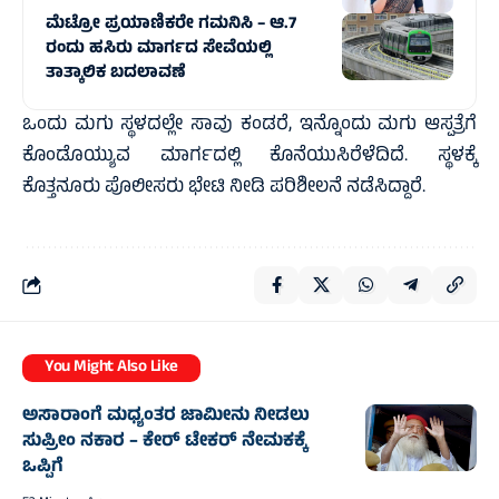
ಮೆಟ್ರೋ ಪ್ರಯಾಣಿಕರೇ ಗಮನಿಸಿ – ಆ.7
ರಂದು ಹಸಿರು ಮಾರ್ಗದ ಸೇವೆಯಲ್ಲಿ
ತಾತ್ಕಾಲಿಕ ಬದಲಾವಣೆ
ಒಂದು ಮಗು ಸ್ಥಳದಲ್ಲೇ ಸಾವು ಕಂಡರೆ, ಇನ್ನೊಂದು ಮಗು ಆಸ್ಪತ್ರೆಗೆ
ಕೊಂಡೊಯ್ಯುವ ಮಾರ್ಗದಲ್ಲಿ ಕೊನೆಯುಸಿರೆಳೆದಿದೆ. ಸ್ಥಳಕ್ಕೆ
ಕೊತ್ತನೂರು ಪೊಲೀಸರು ಭೇಟಿ ನೀಡಿ ಪರಿಶೀಲನೆ ನಡೆಸಿದ್ದಾರೆ.
You Might Also Like
ಅಸಾರಾಂಗೆ ಮಧ್ಯಂತರ ಜಾಮೀನು ನೀಡಲು
ಸುಪ್ರೀಂ ನಕಾರ – ಕೇರ್ ಟೇಕರ್ ನೇಮಕಕ್ಕೆ
ಒಪ್ಪಿಗೆ