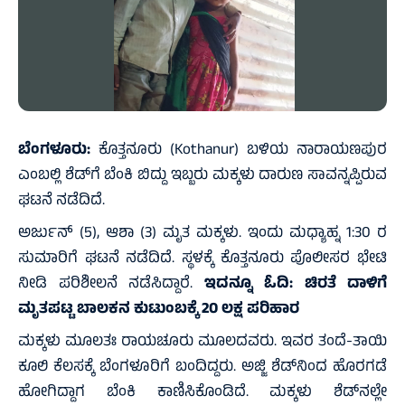
ಬೆಂಗಳೂರು:
ಕೊತ್ತನೂರು (Kothanur) ಬಳಿಯ ನಾರಾಯಣಪುರ
ಎಂಬಲ್ಲಿ ಶೆಡ್‌ಗೆ ಬೆಂಕಿ ಬಿದ್ದು ಇಬ್ಬರು ಮಕ್ಕಳು ದಾರುಣ ಸಾವನ್ನಪ್ಪಿರುವ
ಘಟನೆ ನಡೆದಿದೆ.
ಅರ್ಜುನ್ (5), ಆಶಾ (3) ಮೃತ ಮಕ್ಕಳು. ಇಂದು ಮಧ್ಯಾಹ್ನ 1:30 ರ
ಸುಮಾರಿಗೆ ಘಟನೆ ನಡೆದಿದೆ. ಸ್ಥಳಕ್ಕೆ ಕೊತ್ತನೂರು ಪೊಲೀಸರ ಭೇಟಿ
ನೀಡಿ ಪರಿಶೀಲನೆ ನಡೆಸಿದ್ದಾರೆ.
ಇದನ್ನೂ ಓದಿ:
ಚಿರತೆ ದಾಳಿಗೆ
ಮೃತಪಟ್ಟ ಬಾಲಕನ ಕುಟುಂಬಕ್ಕೆ 20 ಲಕ್ಷ ಪರಿಹಾರ
ಮಕ್ಕಳು ಮೂಲತಃ ರಾಯಚೂರು ಮೂಲದವರು. ಇವರ ತಂದೆ-ತಾಯಿ
ಕೂಲಿ ಕೆಲಸಕ್ಕೆ ಬೆಂಗಳೂರಿಗೆ ಬಂದಿದ್ದರು. ಅಜ್ಜಿ ಶೆಡ್‌ನಿಂದ ಹೊರಗಡೆ
ಹೋಗಿದ್ದಾಗ ಬೆಂಕಿ ಕಾಣಿಸಿಕೊಂಡಿದೆ. ಮಕ್ಕಳು ಶೆಡ್‌ನಲ್ಲೇ