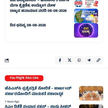
ಟಿವಿ ವಿದ್ಯಾಮಂದಿರ’ – ಇಂದಿನಿಂದ 2 ದಿನಗಳ
ಮೆಗಾ ಶೈಕ್ಷಣಿಕ, ಉದ್ಯೋಗ ಮೇಳ
ರಾಜ್ಯದ ಹವಾಮಾನ ವರದಿ 08-08-2026
ದಿನ ಭವಿಷ್ಯ 08-08-2026
You Might Also Like
ಜೆಪಿಎಸ್‌ಸಿ ಪ್ರಶ್ನೆಪತ್ರಿಕೆ ಸೋರಿಕೆ – ಜಾರ್ಖಂಡ್‌
ಸರ್ಕಾರದೊಂದಿಗೆ ಮಾತುಕತೆ ಸಕಾರಾತ್ಮಕ
7 Hours Ago
ಸಿಎಂ ಡಿಕೆಶಿ ಸಂಧಾನ ಸಕ್ಸಸ್‌ – ನಾನು ಸ್ವೀಕರ್