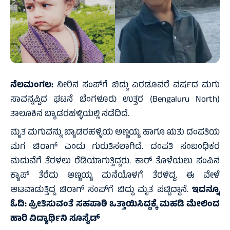
ನೆಲಮಂಗಲ:
ನೀರಿನ ಸಂಪ್‌ಗೆ ಬಿದ್ದು ಎರಡೂವರೆ ವರ್ಷದ ಮಗು
ಸಾವನ್ನಪ್ಪಿದ ಘಟನೆ ಬೆಂಗಳೂರು ಉತ್ತರ (Bengaluru North)
ತಾಲೂಕಿನ ಬ್ಯಾಡರಹಳ್ಳಿಯಲ್ಲಿ ನಡೆದಿದೆ.
ಮೃತ ಮಗುವನ್ನು ಬ್ಯಾಡರಹಳ್ಳಿಯ ಅಣ್ಣಯ್ಯ ಹಾಗೂ ಋತು ದಂಪತಿಯ
ಮಗ ಚಿರಾಗ್‌ ಎಂದು ಗುರುತಿಸಲಾಗಿದೆ. ದಂಪತಿ ಸಂಬಂಧಿಕರ
ಮದುವೆಗೆ ತೆರಳಲು ರೆಡಿಯಾಗುತ್ತಿದ್ದರು. ಕಾರ್ ತೊಳೆಯಲು ಸಂಪಿನ
ಕ್ಯಾಪ್‌ ತೆರೆದು ಅಣ್ಣಯ್ಯ ಮನೆಯೊಳಗೆ ತೆರಳಿದ್ದ. ಈ ವೇಳೆ
ಆಟವಾಡುತ್ತಿದ್ದ ಚಿರಾಗ್ ಸಂಪ್‌ಗೆ ಬಿದ್ದು ಮೃತ ಪಟ್ಟಿದ್ದಾನೆ.
ಇದನ್ನೂ
ಓದಿ:
ಪ್ರೀತಿಸುವಂತೆ ಸಹಪಾಠಿ ಒತ್ತಾಯಿಸಿದ್ದಕ್ಕೆ ಮಹಡಿ ಮೇಲಿಂದ
ಹಾರಿ ವಿದ್ಯಾರ್ಥಿನಿ ಸೂಸೈಡ್