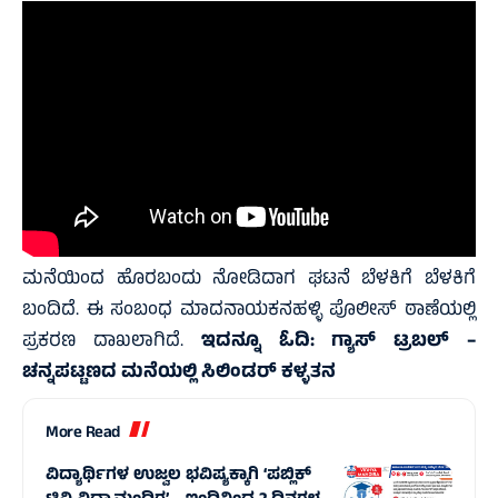
ಮನೆಯಿಂದ ಹೊರಬಂದು ನೋಡಿದಾಗ ಘಟನೆ ಬೆಳಕಿಗೆ ಬೆಳಕಿಗೆ
ಬಂದಿದೆ. ಈ ಸಂಬಂಧ ಮಾದನಾಯಕನಹಳ್ಳಿ ಪೊಲೀಸ್ ಠಾಣೆಯಲ್ಲಿ
ಪ್ರಕರಣ ದಾಖಲಾಗಿದೆ.
ಇದನ್ನೂ ಓದಿ:
ಗ್ಯಾಸ್ ಟ್ರಬಲ್ –
ಚನ್ನಪಟ್ಟಣದ ಮನೆಯಲ್ಲಿ ಸಿಲಿಂಡರ್ ಕಳ್ಳತನ
More Read
ವಿದ್ಯಾರ್ಥಿಗಳ ಉಜ್ವಲ ಭವಿಷ್ಯಕ್ಕಾಗಿ ‘ಪಬ್ಲಿಕ್