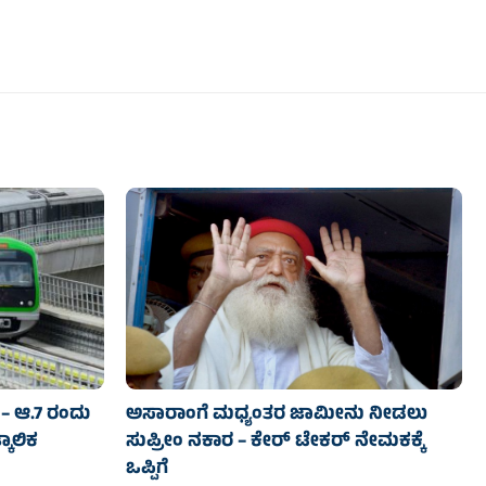
– ಆ.7 ರಂದು
ಅಸಾರಾಂಗೆ ಮಧ್ಯಂತರ ಜಾಮೀನು ನೀಡಲು
ಕಾಲಿಕ
ಸುಪ್ರೀಂ ನಕಾರ – ಕೇರ್ ಟೇಕರ್ ನೇಮಕಕ್ಕೆ
ಒಪ್ಪಿಗೆ