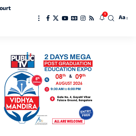
ourt
9
Aa
Font
Resizer