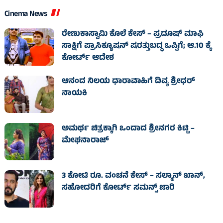
Cinema News
ರೇಣುಕಾಸ್ವಾಮಿ ಕೊಲೆ ಕೇಸ್‌ – ಪ್ರದೂಷ್‌ ಮಾಫಿ
ಸಾಕ್ಷಿಗೆ ಪ್ರಾಸಿಕ್ಯೂಷನ್ ಷರತ್ತುಬದ್ಧ ಒಪ್ಪಿಗೆ; ಆ.10 ಕ್ಕೆ
ಕೋರ್ಟ್ ಆದೇಶ
ಆನಂದ ನಿಲಯ ಧಾರಾವಾಹಿಗೆ ದಿವ್ಯ ಶ್ರೀಧರ್
ನಾಯಕಿ
ಅಮರ್ಥ ಚಿತ್ರಕ್ಕಾಗಿ ಒಂದಾದ ಶ್ರೀನಗರ ಕಿಟ್ಟಿ –
ಮೇಘನಾರಾಜ್
3 ಕೋಟಿ ರೂ. ವಂಚನೆ ಕೇಸ್‌ – ಸಲ್ಮಾನ್ ಖಾನ್,
ಸಹೋದರಿಗೆ ಕೋರ್ಟ್‌ ಸಮನ್ಸ್ ಜಾರಿ