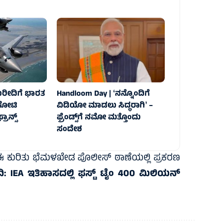
ಖರೀದಿಗೆ ಭಾರತ
Handloom Day | ʻನನ್ನೊಂದಿಗೆ
ಷ ಕೋಟಿ
ವಿಡಿಯೋ ಮಾಡಲು ಸಿದ್ಧರಾಗಿʼ –
ರಾನ್ಸ್‌
ಫ್ರೆಂಡ್ಸ್‌ಗೆ ನಮೋ ಮತ್ತೊಂದು
ಸಂದೇಶ
ರೆ. ಈ ಕುರಿತು ಭೆಮಳಖೇಡ ಪೊಲೀಸ್ ಠಾಣೆಯಲ್ಲಿ ಪ್ರಕರಣ
ದಿ:
IEA ಇತಿಹಾಸದಲ್ಲಿ ಫಸ್ಟ್‌ ಟೈಂ 400 ಮಿಲಿಯನ್