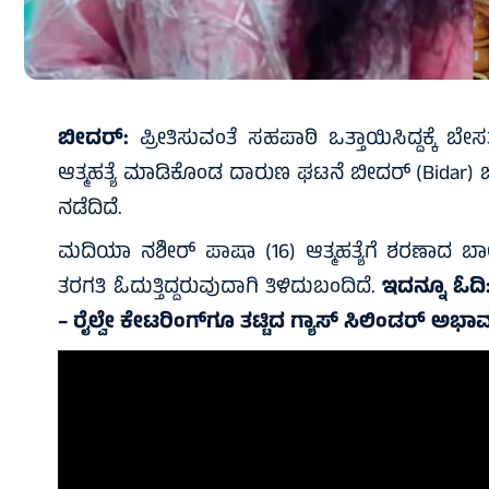
ಬೀದರ್:
ಪ್ರೀತಿಸುವಂತೆ ಸಹಪಾಠಿ ಒತ್ತಾಯಿಸಿದ್ದಕ್ಕೆ ಬ
ಆತ್ಮಹತ್ಯೆ ಮಾಡಿಕೊಂಡ ದಾರುಣ ಘಟನೆ ಬೀದರ್ (Bidar) ಜ
ನಡೆದಿದೆ.
ಮದಿಯಾ ನಶೀರ್ ಪಾಷಾ (16) ಆತ್ಮಹತ್ಯೆಗೆ ಶರಣಾದ ಬಾ
ತರಗತಿ ಓದುತ್ತಿದ್ದರುವುದಾಗಿ ತಿಳಿದುಬಂದಿದೆ.
ಇದನ್ನೂ ಓದಿ
– ರೈಲ್ವೇ ಕೇಟರಿಂಗ್‌ಗೂ ತಟ್ಟಿದ ಗ್ಯಾಸ್ ಸಿಲಿಂಡರ್ ಅಭಾ