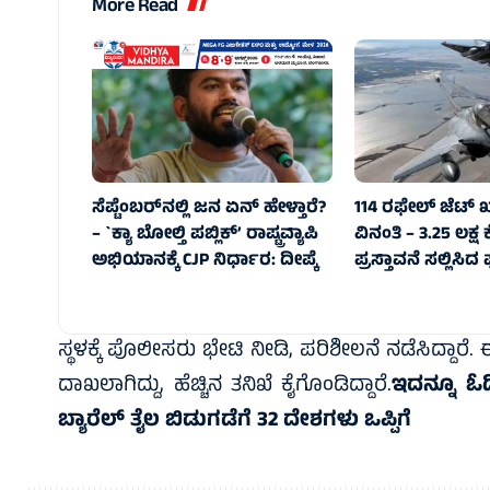
More Read
ಸೆಪ್ಟೆಂಬರ್‌ನಲ್ಲಿ ಜನ ಏನ್‌ ಹೇಳ್ತಾರೆ?
114 ರಫೇಲ್ ಜೆಟ್‌ 
– `ಕ್ಯಾ ಬೋಲ್ತಿ ಪಬ್ಲಿಕ್’ ರಾಷ್ಟ್ರವ್ಯಾಪಿ
ವಿನಂತಿ – 3.25 ಲಕ್
ಅಭಿಯಾನಕ್ಕೆ CJP ನಿರ್ಧಾರ: ದೀಪ್ಕೆ
ಪ್ರಸ್ತಾವನೆ ಸಲ್ಲಿಸಿದ ಫ್
ಸ್ಥಳಕ್ಕೆ ಪೊಲೀಸರು ಭೇಟಿ ನೀಡಿ, ಪರಿಶೀಲನೆ ನಡೆಸಿದ್ದಾ
ದಾಖಲಾಗಿದ್ದು, ಹೆಚ್ಚಿನ ತನಿಖೆ ಕೈಗೊಂಡಿದ್ದಾರೆ.
ಇದನ್ನೂ ಓ
ಬ್ಯಾರೆಲ್ ತೈಲ ಬಿಡುಗಡೆಗೆ 32 ದೇಶಗಳು ಒಪ್ಪಿಗೆ