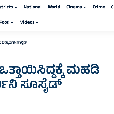
stricts
National
World
Cinema
Crime
C
Food
Videos
 ವಿದ್ಯಾರ್ಥಿನಿ ಸೂಸೈಡ್
ತ್ತಾಯಿಸಿದ್ದಕ್ಕೆ ಮಹಡಿ
್ಥಿನಿ ಸೂಸೈಡ್