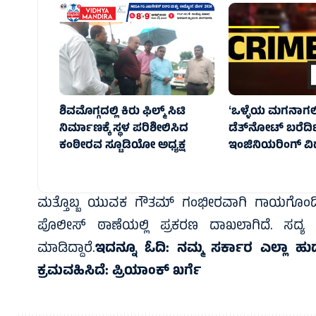
ಶಿವಮೊಗ್ಗದಲ್ಲಿ ಕಿರು ಫಿಲ್ಮ್ ಸಿಟಿ
ʻಒಳ್ಳೆಯ ಮಗನಾಗಲಿ
ನಿರ್ಮಾಣಕ್ಕೆ ಸ್ಥಳ ಪರಿಶೀಲಿಸಿದ
ಡೆತ್‌ನೋಟ್ ಬರೆದಿಟ್
ಕಂಠೀರವ ಸ್ಟೂಡಿಯೋ ಅಧ್ಯಕ್ಷ
ಇಂಜಿನಿಯರಿಂಗ್ ವಿದ್ಯಾ
ಮತ್ತೊಬ್ಬ ಯುವಕ ಗೌತಮ್ ಗಂಭೀರವಾಗಿ ಗಾಯಗೊಂಡಿದ್ದು
ಪೊಲೀಸ್ ಠಾಣೆಯಲ್ಲಿ ಪ್ರಕರಣ ದಾಖಲಾಗಿದೆ. ಸದ್ಯ
ಮಾಡಿದ್ದಾರೆ.
ಇದನ್ನೂ ಓದಿ:
ನಮ್ಮ ಸರ್ಕಾರ ಎಲ್ಲಾ ಹುದ್
ಕ್ರಮವಹಿಸಿದೆ: ಪ್ರಿಯಾಂಕ್‌ ಖರ್ಗೆ