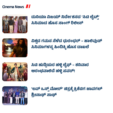
Cinema News
ದುನಿಯಾ ವಿಜಯ್ ನಿರ್ದೇಶನದ ‘ಸಿಟಿ ಲೈಟ್ಸ್’
ಸಿನಿಮಾದ ಹೊಸ ಸಾಂಗ್ ರಿಲೀಸ್
ವಿಶ್ವದ ಗಮನ ಸೆಳೆದ ಧುರಂಧರ್ – ಹಾಲಿವುಡ್‌
ಸಿನಿಮಾಗಳನ್ನ ಹಿಂದಿಕ್ಕಿ ಹೊಸ ದಾಖಲೆ
ಸಿಟಿ ಹುಡ್ಗಿಯರ ಹಳ್ಳಿ ಲೈಫ್‌ – ಶನಿವಾರ
ಆರಂಭವಾಲಿದೆ ಹಳ್ಳಿ ಪವರ್‌!
‘ಲವ್ ಒನ್ಸ್ ಮೋರ್’ ಚಿತ್ರಕ್ಕೆ ಕ್ರಿಕೆಟಿಗ ಜಾವಗಲ್
ಶ್ರೀನಾಥ್ ಸಾಥ್