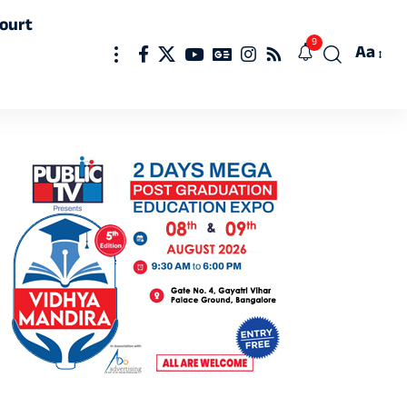
ourt
9
Aa
Font
Resizer