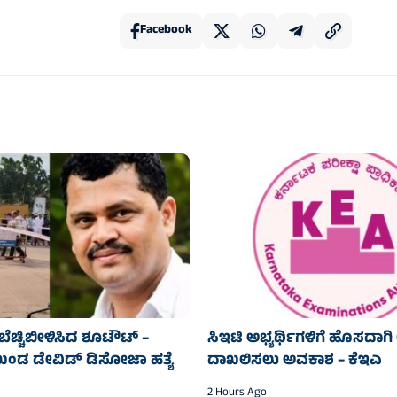
Facebook
ೆಚ್ಚಿಬೀಳಿಸಿದ ಶೂಟೌಟ್ –
ಸಿಇಟಿ ಅಭ್ಯರ್ಥಿಗಳಿಗೆ ಹೊಸದಾಗಿ ಆ
ುಖಂಡ ಡೇವಿಡ್ ಡಿಸೋಜಾ ಹತ್ಯೆ
ದಾಖಲಿಸಲು ಅವಕಾಶ – ಕೆಇಎ
2 Hours Ago