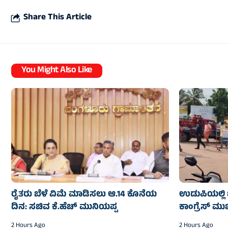
Share This Article
You Might Also Like
ರೈತರು ಬೆಳೆ ವಿಮೆ ಮಾಡಿಸಲು ಆ.14 ಕೊನೆಯ
ಉಡುಪಿಯಲ್ಲಿ ಬ
ದಿನ: ಸಚಿವ ಕೆ.ಹೆಚ್ ಮುನಿಯಪ್ಪ
ಕಾಂಗ್ರೆಸ್ ಮ
2 Hours Ago
2 Hours Ago