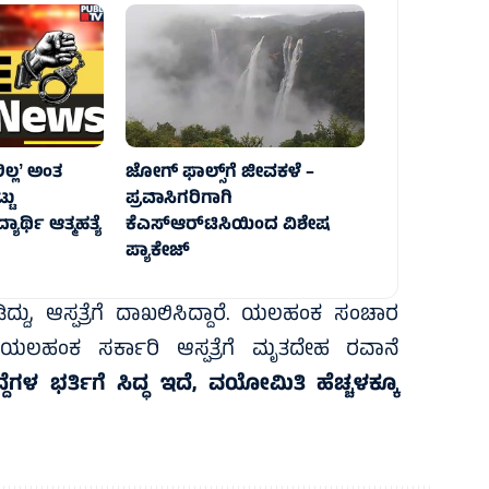
ಲ್ಲʼ ಅಂತ
ಜೋಗ್‌ ಫಾಲ್ಸ್‌ಗೆ ಜೀವಕಳೆ –
ಟು
ಪ್ರವಾಸಿಗರಿಗಾಗಿ
ರ್ಥಿ ಆತ್ಮಹತ್ಯೆ‌
ಕೆಎಸ್ಆರ್‌ಟಿಸಿಯಿಂದ ವಿಶೇಷ
ಪ್ಯಾಕೇಜ್
, ಆಸ್ಪತ್ರೆಗೆ ದಾಖಲಿಸಿದ್ದಾರೆ. ಯಲಹಂಕ ಸಂಚಾರ
 ಯಲಹಂಕ ಸರ್ಕಾರಿ ಆಸ್ಪತ್ರೆಗೆ ಮೃತದೇಹ ರವಾನೆ
ದೆಗಳ ಭರ್ತಿಗೆ ಸಿದ್ಧ ಇದೆ, ವಯೋಮಿತಿ ಹೆಚ್ಚಳಕ್ಕೂ