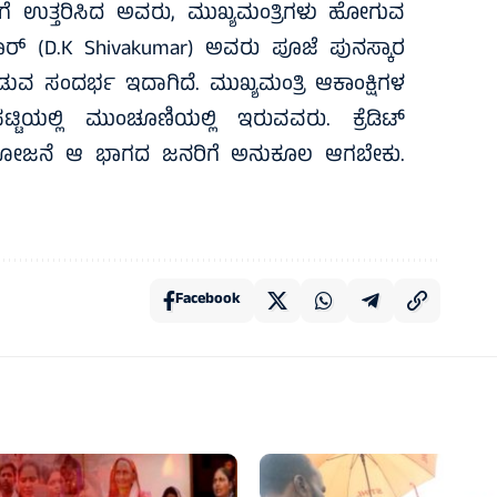
ರಶ್ನೆಗೆ ಉತ್ತರಿಸಿದ ಅವರು, ಮುಖ್ಯಮಂತ್ರಿಗಳು ಹೋಗುವ
ಾರ್ (D.K Shivakumar) ಅವರು ಪೂಜೆ ಪುನಸ್ಕಾರ
ಗಾಡುವ ಸಂದರ್ಭ ಇದಾಗಿದೆ. ಮುಖ್ಯಮಂತ್ರಿ ಆಕಾಂಕ್ಷಿಗಳ
್ಟಿಯಲ್ಲಿ ಮುಂಚೂಣಿಯಲ್ಲಿ ಇರುವವರು. ಕ್ರೆಡಿಟ್
ೊಳೆ ಯೋಜನೆ ಆ ಭಾಗದ ಜನರಿಗೆ ಅನುಕೂಲ ಆಗಬೇಕು.
Facebook