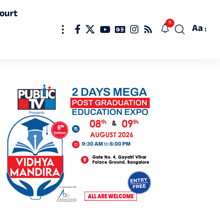
ourt
9
Aa
Font
Resizer