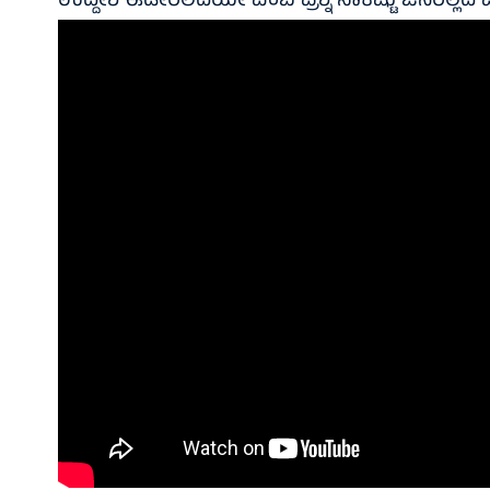
ಉದ್ದೇಶ ಈಡೇರಲಿದೆಯೇ ಎಂಬ ಪ್ರಶ್ನೆ ಸಾಕಷ್ಟು ಜನರಲ್ಲಿದೆ