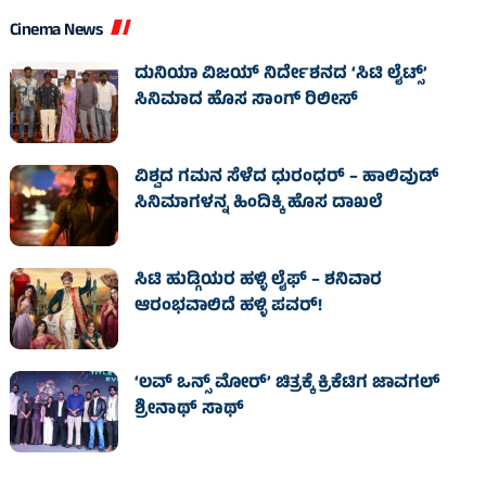
Cinema News
ದುನಿಯಾ ವಿಜಯ್ ನಿರ್ದೇಶನದ ‘ಸಿಟಿ ಲೈಟ್ಸ್’
ಸಿನಿಮಾದ ಹೊಸ ಸಾಂಗ್ ರಿಲೀಸ್
ವಿಶ್ವದ ಗಮನ ಸೆಳೆದ ಧುರಂಧರ್ – ಹಾಲಿವುಡ್‌
ಸಿನಿಮಾಗಳನ್ನ ಹಿಂದಿಕ್ಕಿ ಹೊಸ ದಾಖಲೆ
ಸಿಟಿ ಹುಡ್ಗಿಯರ ಹಳ್ಳಿ ಲೈಫ್‌ – ಶನಿವಾರ
ಆರಂಭವಾಲಿದೆ ಹಳ್ಳಿ ಪವರ್‌!
‘ಲವ್ ಒನ್ಸ್ ಮೋರ್’ ಚಿತ್ರಕ್ಕೆ ಕ್ರಿಕೆಟಿಗ ಜಾವಗಲ್
ಶ್ರೀನಾಥ್ ಸಾಥ್