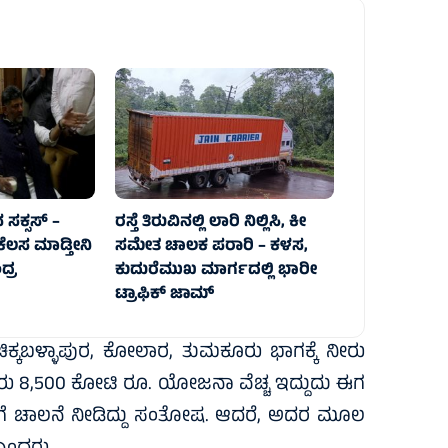
ಸಕ್ಸಸ್‌ –
ರಸ್ತೆ ತಿರುವಿನಲ್ಲಿ ಲಾರಿ ನಿಲ್ಲಿಸಿ, ಕೀ
ಕೆಲಸ ಮಾಡ್ತೀನಿ
ಸಮೇತ ಚಾಲಕ ಪರಾರಿ – ಕಳಸ,
್ರ
ಕುದುರೆಮುಖ ಮಾರ್ಗದಲ್ಲಿ‌ ಭಾರೀ
ಟ್ರಾಫಿಕ್‌ ಜಾಮ್
್ಕಬಳ್ಳಾಪುರ, ಕೋಲಾರ, ತುಮಕೂರು ಭಾಗಕ್ಕೆ ನೀರು
 8,500 ಕೋಟಿ ರೂ. ಯೋಜನಾ ವೆಚ್ಚ ಇದ್ದುದು ಈಗ
ಗೆ ಚಾಲನೆ ನೀಡಿದ್ದು ಸಂತೋಷ. ಆದರೆ, ಅದರ ಮೂಲ