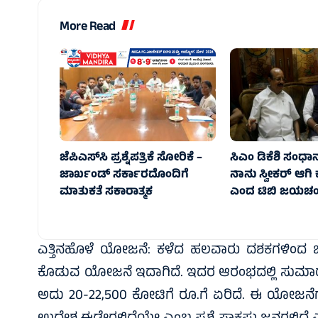
More Read
ಜೆಪಿಎಸ್‌ಸಿ ಪ್ರಶ್ನೆಪತ್ರಿಕೆ ಸೋರಿಕೆ –
ಸಿಎಂ ಡಿಕೆಶಿ ಸಂಧಾನ 
ಜಾರ್ಖಂಡ್‌ ಸರ್ಕಾರದೊಂದಿಗೆ
ನಾನು ಸ್ವೀಕರ್ ಆಗಿ 
ಮಾತುಕತೆ ಸಕಾರಾತ್ಮಕ
ಎಂದ ಟಿಬಿ ಜಯಚಂದ
ಎತ್ತಿನಹೊಳೆ ಯೋಜನೆ: ಕಳೆದ ಹಲವಾರು ದಶಕಗಳಿಂದ ಚಿಕ
ಕೊಡುವ ಯೋಜನೆ ಇದಾಗಿದೆ. ಇದರ ಆರಂಭದಲ್ಲಿ ಸುಮಾರು
ಅದು 20-22,500 ಕೋಟಿಗೆ ರೂ.ಗೆ ಏರಿದೆ. ಈ ಯೋಜನೆ