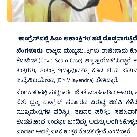
-ಕಾಂಗ್ರೆಸ್‌ನಲ್ಲಿ ಸಿಎಂ ಆಕಾಂಕ್ಷಿಗಳ ಪಟ್ಟಿ ದೊಡ್ಡದಾಗುತ್ತಿದೆ
ಬೆಂಗಳೂರು
: ರಾಜ್ಯದ ಮುಖ್ಯಮಂತ್ರಿಗಳು ರಾಜೀನಾಮೆ ಕೊಡಬ
ಕೋವಿಡ್ (Covid Scam Case) ಅಸ್ತ್ರ ಪ್ರಯೋಗಿಸಿದ್ದಾರೆ. ಕ
ತಂತ್ರಗಳು, ಕುತಂತ್ರ ಇದ್ಯಾವುದಕ್ಕೂ ಕೂಡ ಭಯ ಪಡುವ ಪ್
ಬಿ.ವೈ.ವಿಜಯೇಂದ್ರ (B.Y Vijayendra) ಹೇಳಿದ್ದಾರೆ.
ಬೆಂಗಳೂರಿನಲ್ಲಿ ಸುದ್ದಿಗಾರರ ಜೊತೆ ಮಾತನಾಡಿದ ಅವರು,
ಸೇರಿ ಭ್ರಷ್ಟ ಕಾಂಗ್ರೆಸ್ ಸರ್ಕಾರದ ವಿರುದ್ಧ ಬಿಜೆಪಿ
ಮುಖ್ಯಮಂತ್ರಿಗಳ ಪರಿಸ್ಥಿತಿ, ಸಚಿವರ ಪರಿಸ್ಥಿತಿ ಸಹಜ
ಕೊಡಬೇಕಾದ ಸಂದರ್ಭ ಬಂದಿದ್ದು, ಅದನ್ನು ಅರಗಿಸಿಕೊಳ್ಳಲು 
ಬಂದಾಗ ಅದಕ್ಕೆ ಸೂಕ್ತ ಉತ್ತರ ಕೊಡಲಿದ್ದೇವೆ ಎಂದಿದ್ದಾರೆ.