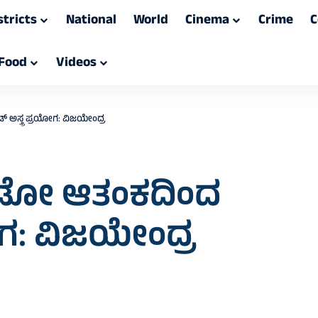
stricts
National
World
Cinema
Crime
C
Food
Videos
ಸ್ತ್ರ ಪ್ರಯೋಗ: ವಿಜಯೇಂದ್ರ
ೊಡೋ ಆತಂಕದಿಂದ
ೋಗ: ವಿಜಯೇಂದ್ರ