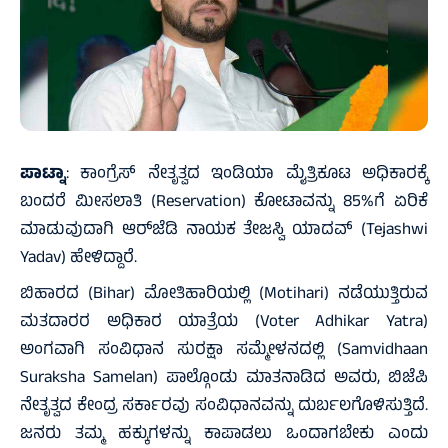
ಪಾಟ್ನಾ
: ಕಾಂಗ್ರೆಸ್ ನೇತೃತ್ವದ ಇಂಡಿಯಾ ಮೈತ್ರಿಕೂಟ ಅಧಿಕಾರಕ್ಕೆ
ಬಂದರೆ ಮೀಸಲಾತಿ (Reservation) ಕೋಟಾವನ್ನು 85%ಗೆ ಏರಿಕೆ
ಮಾಡುವುದಾಗಿ ಆರ್‌ಜೆಡಿ ನಾಯಕ ತೇಜಸ್ವಿ ಯಾದವ್ (Tejashwi
Yadav) ಹೇಳಿದ್ದಾರೆ.
ಬಿಹಾರದ (Bihar) ಮೋತಿಹಾರಿಯಲ್ಲಿ (Motihari) ನಡೆಯುತ್ತಿರುವ
ಮತದಾರರ ಅಧಿಕಾರ ಯಾತ್ರೆಯ (Voter Adhikar Yatra)
ಅಂಗವಾಗಿ ಸಂವಿಧಾನ ಸುರಕ್ಷಾ ಸಮ್ಮೇಳನದಲ್ಲಿ (Samvidhaan
Suraksha Samelan) ಪಾಲ್ಗೊಂಡು ಮಾತನಾಡಿದ ಅವರು, ಬಿಜೆಪಿ
ನೇತೃತ್ವದ ಕೇಂದ್ರ ಸರ್ಕಾರವು ಸಂವಿಧಾನವನ್ನು ದುರ್ಬಲಗೊಳಿಸುತ್ತಿದೆ.
ಜನರು ತಮ್ಮ ಹಕ್ಕುಗಳನ್ನು ಕಾಪಾಡಲು ಒಂದಾಗಬೇಕು ಎಂದು