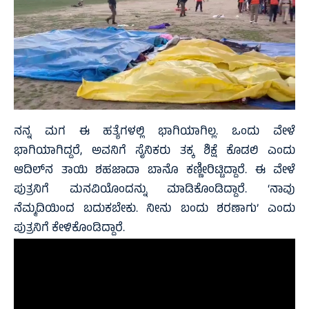
ನನ್ನ ಮಗ ಈ ಹತ್ಯೆಗಳಲ್ಲಿ ಭಾಗಿಯಾಗಿಲ್ಲ. ಒಂದು ವೇಳೆ
ಭಾಗಿಯಾಗಿದ್ದರೆ, ಅವನಿಗೆ ಸೈನಿಕರು ತಕ್ಕ ಶಿಕ್ಷೆ ಕೊಡಲಿ ಎಂದು
ಆದಿಲ್‌ನ ತಾಯಿ ಶಹಜಾದಾ ಬಾನೊ ಕಣ್ಣೀರಿಟ್ಟಿದ್ದಾರೆ. ಈ ವೇಳೆ
ಪುತ್ರನಿಗೆ ಮನವಿಯೊಂದನ್ನು ಮಾಡಿಕೊಂಡಿದ್ದಾರೆ. ‘ನಾವು
ನೆಮ್ಮದಿಯಿಂದ ಬದುಕಬೇಕು. ನೀನು ಬಂದು ಶರಣಾಗು’ ಎಂದು
ಪುತ್ರನಿಗೆ ಕೇಳಿಕೊಂಡಿದ್ದಾರೆ.