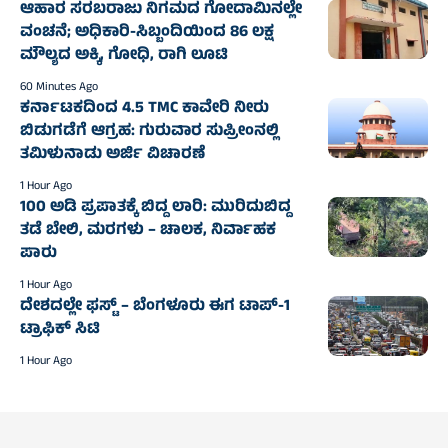
ಆಹಾರ ಸರಬರಾಜು ನಿಗಮದ ಗೋದಾಮಿನಲ್ಲೇ
ವಂಚನೆ; ಅಧಿಕಾರಿ-ಸಿಬ್ಬಂದಿಯಿಂದ 86 ಲಕ್ಷ
ಮೌಲ್ಯದ ಅಕ್ಕಿ, ಗೋಧಿ, ರಾಗಿ ಲೂಟಿ
60 Minutes Ago
ಕರ್ನಾಟಕದಿಂದ 4.5 TMC ಕಾವೇರಿ ನೀರು
ಬಿಡುಗಡೆಗೆ ಆಗ್ರಹ: ಗುರುವಾರ ಸುಪ್ರೀಂನಲ್ಲಿ
ತಮಿಳುನಾಡು ಅರ್ಜಿ ವಿಚಾರಣೆ
1 Hour Ago
100 ಅಡಿ ಪ್ರಪಾತಕ್ಕೆ ಬಿದ್ದ ಲಾರಿ: ಮುರಿದುಬಿದ್ದ
ತಡೆ ಬೇಲಿ, ಮರಗಳು – ಚಾಲಕ, ನಿರ್ವಾಹಕ
ಪಾರು
1 Hour Ago
ದೇಶದಲ್ಲೇ ಫಸ್ಟ್ – ಬೆಂಗಳೂರು ಈಗ ಟಾಪ್-1
ಟ್ರಾಫಿಕ್ ಸಿಟಿ
1 Hour Ago