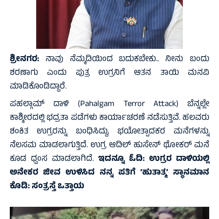
ಶ್ರೀನಗರ:
ನಾವು ನೆಮ್ಮದಿಯಿಂದ ಬದುಕಬೇಕು.. ನೀನು ಬಂದು
ಶರಣಾಗು ಎಂದು ಪುತ್ರ ಉಗ್ರನಿಗೆ ಆತನ ತಾಯಿ ಮನವಿ
ಮಾಡಿಕೊಂಡಿದ್ದಾರೆ.
ಪಹಲ್ಗಾಮ್‌ ದಾಳಿ (Pahalgam Terror Attack) ಬೆನ್ನಲ್ಲೇ
ಕಾಶ್ಮೀರದಲ್ಲಿ ಭದ್ರತಾ ಪಡೆಗಳು ಕಾರ್ಯಾಚರಣೆ ನಡೆಸುತ್ತಿವೆ. ಹಲವರು
ಶಂಕಿತ ಉಗ್ರರನ್ನು ಬಂಧಿಸಿದ್ದು, ಭಯೋತ್ಪಾದಕರ ಮನೆಗಳನ್ನು
ನೆಲಸಮ ಮಾಡಲಾಗುತ್ತಿದೆ. ಉಗ್ರ ಆದಿಲ್‌ ಹುಸೇನ್‌ ಥೋಕರ್‌ ಮನೆ
ಕೂಡ ಧ್ವಂಸ ಮಾಡಲಾಗಿದೆ.
ಇದನ್ನೂ ಓದಿ:
ಉಗ್ರರ ದಾಳಿಯಲ್ಲಿ
ಅನೇಕರ ಜೀವ ಉಳಿಸಿದ ನನ್ನ ಪತಿಗೆ ‘ಹುತಾತ್ಮ’ ಸ್ಥಾನಮಾನ
ಕೊಡಿ: ಸಂತ್ರಸ್ತೆ ಒತ್ತಾಯ