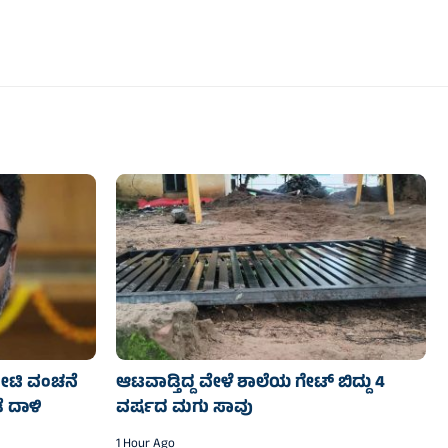
ೋಟಿ ವಂಚನೆ
ಆಟವಾಡ್ತಿದ್ದ ವೇಳೆ ಶಾಲೆಯ ಗೇಟ್ ಬಿದ್ದು 4
ೆ ದಾಳಿ
ವರ್ಷದ ಮಗು ಸಾವು
1 Hour Ago