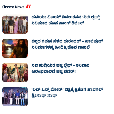
Cinema News
ದುನಿಯಾ ವಿಜಯ್ ನಿರ್ದೇಶನದ ‘ಸಿಟಿ ಲೈಟ್ಸ್’
ಸಿನಿಮಾದ ಹೊಸ ಸಾಂಗ್ ರಿಲೀಸ್
ವಿಶ್ವದ ಗಮನ ಸೆಳೆದ ಧುರಂಧರ್ – ಹಾಲಿವುಡ್‌
ಸಿನಿಮಾಗಳನ್ನ ಹಿಂದಿಕ್ಕಿ ಹೊಸ ದಾಖಲೆ
ಸಿಟಿ ಹುಡ್ಗಿಯರ ಹಳ್ಳಿ ಲೈಫ್‌ – ಶನಿವಾರ
ಆರಂಭವಾಲಿದೆ ಹಳ್ಳಿ ಪವರ್‌!
‘ಲವ್ ಒನ್ಸ್ ಮೋರ್’ ಚಿತ್ರಕ್ಕೆ ಕ್ರಿಕೆಟಿಗ ಜಾವಗಲ್
ಶ್ರೀನಾಥ್ ಸಾಥ್