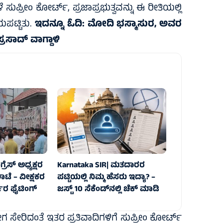
ೆ ಸುಪ್ರೀಂ ಕೋರ್ಟ್, ಪ್ರಜಾಪ್ರಭುತ್ವವನ್ನು ಈ ರೀತಿಯಲ್ಲಿ
ಪಟ್ಟಿತು.
ಇದನ್ನೂ ಓದಿ:
ಮೋದಿ ಭಸ್ಮಾಸುರ, ಅವರ
್ರಸಾದ್ ವಾಗ್ದಾಳಿ
್ರೆಸ್ ಅಧ್ಯಕ್ಷರ
Karnataka SIR| ಮತದಾರರ
ಾಟೆ – ವೀಕ್ಷಕರ
ಪಟ್ಟಿಯಲ್ಲಿ ನಿಮ್ಮ ಹೆಸರು ಇದ್ಯಾ? –
ರ ಫೈಟಿಂಗ್
ಜಸ್ಟ್‌ 10 ಸೆಕೆಂಡ್‌ನಲ್ಲಿ ಚೆಕ್‌ ಮಾಡಿ
ೇರಿದಂತೆ ಇತರ ಪ್ರತಿವಾದಿಗಳಿಗೆ ಸುಪ್ರೀಂ ಕೋರ್ಟ್