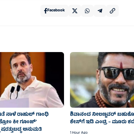
Facebook
ತೆ ನಾಳೆ ರಾಹುಲ್‌ ಗಾಂಧಿ
ಶಿವಾನಂದ ನೀಲಣ್ಣವರ್‌ ಬಹುಕ
ತ್ರೋಂ ಕೀ ಗೂಂಜ್’
ಕೇಸ್‌ಗೆ ಇಡಿ ಎಂಟ್ರಿ – ಮೂರು ಕಡ
ೆ ಷರತ್ತುಬದ್ಧ ಅನುಮತಿ
1 Hour Ago