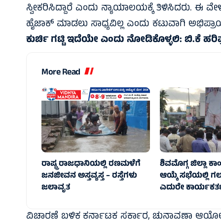
ಸ್ವೀಕರಿಸಿದ್ದಾರೆ ಎಂದು ನ್ಯಾಯಾಲಯಕ್ಕೆ ತಿಳಿಸಿದರು. ಈ ವೇಳ
ಹೈಜಾಕ್ ಮಾಡಲು ಸಾಧ್ಯವಿಲ್ಲ ಎಂದು ಕಟುವಾಗಿ ಅಭಿಪ್ರಾಯ
ಕುರ್ಚಿ ಗಟ್ಟಿ ಇದೆಯೇ ಎಂದು ನೋಡಿಕೊಳ್ಳಲಿ: ಬಿ.ಕೆ ಹರಿಪ
More Read
ರಾಷ್ಟ್ರ ರಾಜಧಾನಿಯಲ್ಲಿ ರಣಮಳೆಗೆ
ಶಿವಮೊಗ್ಗ ಜಿಲ್ಲಾ ಕಾಂಗ
ಜನಜೀವನ ಅಸ್ತವ್ಯಸ್ತ – ರಸ್ತೆಗಳು
ಆಯ್ಕೆ ಸಭೆಯಲ್ಲಿ ಗಲ
ಜಲಾವೃತ
ಎದುರೇ ಕಾರ್ಯಕರ್ತ
ವಿಚಾರಣೆ ಬಳಿಕ ಕರ್ನಾಟಕ ಸರ್ಕಾರ, ಚುನಾವಣಾ ಆಯೋಗ ಸ