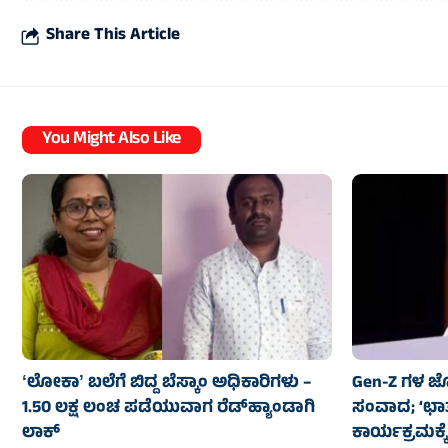
Share This Article
You Might Also Like
ʻಲೋಕಾʼ ಬಲೆಗೆ ಬಿದ್ದ ಬೆಸ್ಕಾಂ ಅಧಿಕಾರಿಗಳು –
Gen-Z ಗಳ ಜೊ
1.50 ಲಕ್ಷ ಲಂಚ ಪಡೆಯುವಾಗ ರೆಡ್‌ಹ್ಯಾಂಡಾಗಿ
ಸಂವಾದ; ‘ಛಾ
ಲಾಕ್
ಕಾರ್ಯಕ್ರಮಕ್ಕ