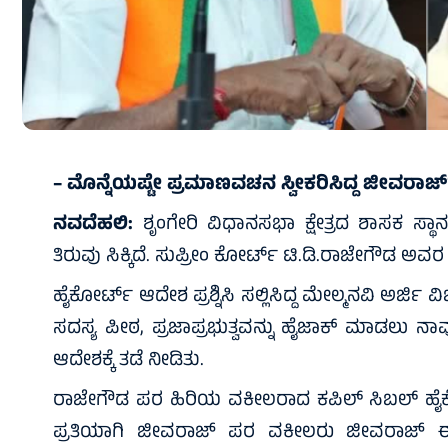
– ಮೊನ್ನೆಯಷ್ಟೇ ಪ್ರಮಾಣವಚನ ಸ್ವೀಕರಿಸಿದ್ದ ಜೀವರಾಜ್‌ಗ
ನವದೆಹಲಿ:
ಶೃಂಗೇರಿ ವಿಧಾನಸಭಾ ಕ್ಷೇತ್ರದ ಶಾಸಕ ಸ್ಥ
ತಿರುವು ಸಿಕ್ಕಿದೆ. ಸುಪ್ರೀಂ ಕೋರ್ಟ್ ಟಿ.ಡಿ.ರಾಜೇಗೌಡ ಅವರ 
ಹೈಕೋರ್ಟ್ ಆದೇಶ ಪ್ರಶ್ನಿಸಿ ಸಲ್ಲಿಸಿದ್ದ ಮೇಲ್ಮನವಿ ಅರ್ಜಿ 
ಸದಸ್ಯ ಪೀಠ, ಪ್ರಜಾಪ್ರಭುತ್ವವನ್ನು ಹೈಜಾಕ್ ಮಾಡಲು ನಾ
ಆದೇಶಕ್ಕೆ ತಡೆ ನೀಡಿತು.
ರಾಜೇಗೌಡ ಪರ ಹಿರಿಯ ವಕೀಲರಾದ ಕಪಿಲ್ ಸಿಬಲ್ ಹೈಕೋರ್ಟ
ಪ್ರತಿಯಾಗಿ ಜೀವರಾಜ್ ಪರ ವಕೀಲರು ಜೀವರಾಜ್ 