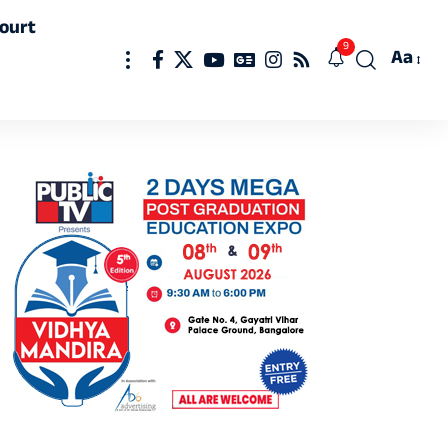
ourt
9
Aa
Font
Resizer