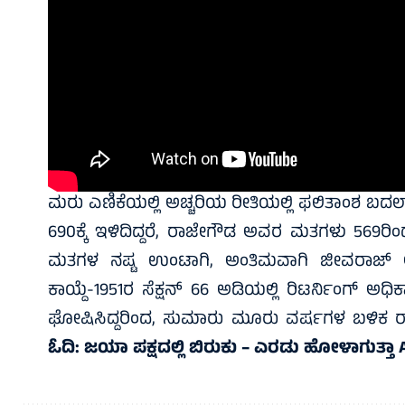
ಮರು ಎಣಿಕೆಯಲ್ಲಿ ಅಚ್ಚರಿಯ ರೀತಿಯಲ್ಲಿ ಫಲಿತಾಂಶ ಬದ
690ಕ್ಕೆ ಇಳಿದಿದ್ದರೆ, ರಾಜೇಗೌಡ ಅವರ ಮತಗಳು 569ರಿಂದ 
ಮತಗಳ ನಷ್ಟ ಉಂಟಾಗಿ, ಅಂತಿಮವಾಗಿ ಜೀವರಾಜ್ ಅವರನ್ನ
ಕಾಯ್ದೆ-1951ರ ಸೆಕ್ಷನ್ 66 ಅಡಿಯಲ್ಲಿ ರಿಟರ್ನಿಂಗ್ ಅ
ಘೋಷಿಸಿದ್ದರಿಂದ, ಸುಮಾರು ಮೂರು ವರ್ಷಗಳ ಬಳಿಕ ರಾ
ಓದಿ:
ಜಯಾ ಪಕ್ಷದಲ್ಲಿ ಬಿರುಕು – ಎರಡು ಹೋಳಾಗುತ್ತಾ