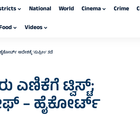
stricts
National
World
Cinema
Crime
C
Food
Videos
 ಹೈಕೋರ್ಟ್‌ ಆದೇಶಕ್ಕೆ ‘ಸುಪ್ರೀಂ’ ತಡೆ
ಿಕೆಗೆ ಟ್ವಿಸ್ಟ್‌;
ೀಫ್‌ – ಹೈಕೋರ್ಟ್‌