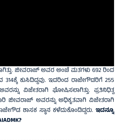
ಲಾಗಿತ್ತು. ಜೀವರಾಜ್ ಅವರ ಅಂಚೆ ಮತಗಳು 692 ರಿಂದ
314ಕ್ಕೆ ಕುಸಿದಿದ್ದವು. ಇದರಿಂದ ರಾಜೇಗೌಡರಿಗೆ 255
ು ವಿಜೇತರಾಗಿ ಘೋಷಿಸಲಾಗಿತ್ತು. ಪ್ರತಿನಿಧಿತ್ವ
ಧಿಕಾರಿ ಜೀವರಾಜ್ ಅವರನ್ನು ಅಧಿಕೃತವಾಗಿ ವಿಜೇತರಾಗಿ
ಜೇಗೌಡ ಶಾಸಕ ಸ್ಥಾನ ಕಳೆದುಕೊಂಡಿದ್ದರು.
ಇದನ್ನೂ
 AIADMK?