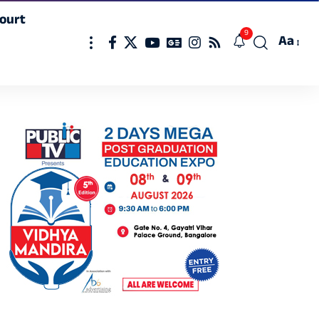
ourt
9
Aa
Font
Resizer