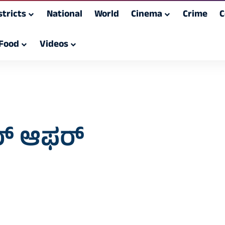
stricts
National
World
Cinema
Crime
C
Food
Videos
ಪರ್ ಆಫರ್