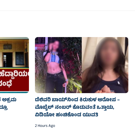
ತಿದ ಅಕ್ರಮ
ಡೆಲಿವರಿ ಬಾಯ್‌ನಿಂದ ಕಿರುಕುಳ ಆರೋಪ –
ದ್ರೂ
ಮೊಬೈಲ್ ನಂಬರ್ ಕೊಡುವಂತೆ ಒತ್ತಾಯ,
ವಿಡಿಯೋ ಹಂಚಿಕೊಂಡ ಯುವತಿ
2 Hours Ago