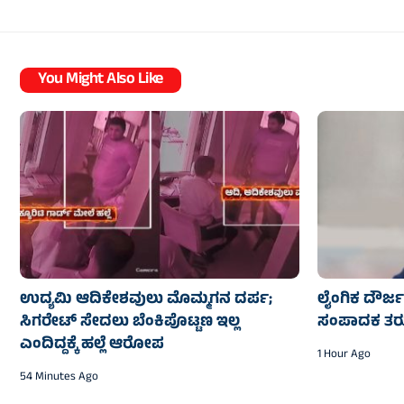
You Might Also Like
ಉದ್ಯಮಿ ಆದಿಕೇಶವುಲು ಮೊಮ್ಮಗನ ದರ್ಪ;
ಲೈಂಗಿಕ ದೌರ್ಜನ
ಸಿಗರೇಟ್ ಸೇದಲು ಬೆಂಕಿಪೊಟ್ಟಣ ಇಲ್ಲ
ಸಂಪಾದಕ ತರು
ಎಂದಿದ್ದಕ್ಕೆ ಹಲ್ಲೆ ಆರೋಪ
1 Hour Ago
54 Minutes Ago