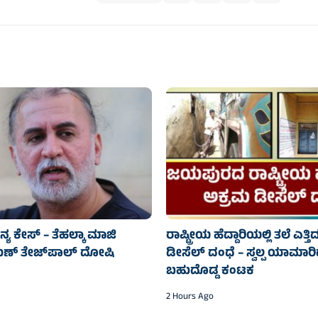
್ಯ ಕೇಸ್‌ – ತೆಹಲ್ಕಾ ಮಾಜಿ
ರಾಷ್ಟ್ರೀಯ ಹೆದ್ದಾರಿಯಲ್ಲಿ ತಲೆ ಎತ್
ಣ್ ತೇಜ್‌ಪಾಲ್ ದೋಷಿ
ಡೀಸೆಲ್ ದಂಧೆ – ಸ್ವಲ್ಪ ಯಾಮಾರಿ
ಬಹುದೊಡ್ಡ ಕಂಟಕ
2 Hours Ago