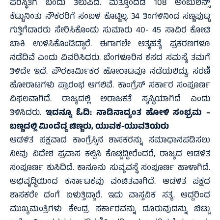
ಪರಿಸ್ಥಿತಿಗೆ ಬಂದು ತಲುಪಿದೆ. ಮತ್ತೊಂದೆಡೆ 108 ಅಂಬುಲೆನ್ಸ್
ಕೆಟ್ಟುನಿಂತು ನೌಕರರಿಗೆ ಸಂಬಳ ಕೊಟ್ಟಿಲ್ಲ. 34 ತಿಂಗಳಿನಿಂದ ಸಣ್ಣಪುಟ್ಟ
ಗುತ್ತಿಗೆದಾರರು ಸೇರಿಸಿಕೊಂಡು ಸುಮಾರು 40- 45 ಸಾವಿರ ಕೋಟಿ
ಬಾಕಿ ಉಳಿಸಿಕೊಂಡಿದ್ದಾರೆ. ಈಗಾಗಲೇ ಆತ್ಮಹತ್ಯೆ ಪ್ರಕರಣಗಳೂ
ನಡೆದಿವೆ ಎಂದು ವಿವರಿಸಿದರು. ಬೆಂಗಳೂರಿನ ಕಸದ ಸಮಸ್ಯೆ ತಮಗೆ
ತಿಳಿದೇ ಇದೆ. ಪೌರಕಾರ್ಮಿಕರ ಹೋರಾಟವೂ ನಡೆಯಲಿದ್ದು, ಸರಣಿ
ಹೋರಾಟಗಳು ಪ್ರಾರಂಭ ಆಗಲಿವೆ. ಕಾಂಗ್ರೆಸ್ ಸರ್ಕಾರ ಸಂಪೂರ್ಣ
ವಿಫಲವಾಗಿದೆ. ರಾಜ್ಯದಲ್ಲಿ ಅರಾಜಕತೆ ಸೃಷ್ಟಿಯಾಗಿದೆ ಎಂದು
ತಿಳಿಸಿದರು.
ಇದನ್ನೂ ಓದಿ:
ನಾಡಿನಾದ್ಯಂತ ಹೋಳಿ ಸಂಭ್ರಮ –
ಬಣ್ಣದಲ್ಲಿ ಮಿಂದೆದ್ದ ಚಿಣ್ಣರು, ಯುವಕ-ಯುವತಿಯರು
ಆಡಳಿತ ಪಕ್ಷವಾದ ಕಾಂಗ್ರೆಸ್ಸಿನ ಶಾಸಕರನ್ನು ಸಮಾಧಾನಪಡಿಸಲು
ನೀವು ವಿದೇಶ ಪ್ರವಾಸ ಕಲ್ಪಿಸಿ ಕೊಟ್ಟಿದ್ದೀರೆಂದರೆ, ರಾಜ್ಯದ ಆಡಳಿತ
ಸಂಪೂರ್ಣ ಕುಸಿದಿದೆ. ಕಾನೂನು ಸುವ್ಯವಸ್ಥೆ ಸಂಪೂರ್ಣ ಹಾಳಾಗಿದೆ.
ಅಭಿವೃದ್ಧಿಯಿಂದ ಕರ್ನಾಟಕವು ವಂಚಿತವಾಗಿದೆ. ಆಡಳಿತ ಪಕ್ಷದ
ಶಾಸಕರೇ ದಂಗೆ ಏಳುತ್ತಿದ್ದಾರೆ. ಇದು ವಾಸ್ತವಿಕ ಸತ್ಯ. ಆದ್ದರಿಂದ
ಮುಖ್ಯಮಂತ್ರಿಗಳು ಕೇಂದ್ರ ಸರ್ಕಾರವನ್ನು ದೂರುವುದನ್ನು ಬಿಟ್ಟು