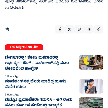
ಇವೆಲ್ಲ ವಿಚಾರಗಳನ್ನು ಪರಿಗಣಿಸಿ ಪರಿಹಾರ ಒದಗಿಸಬೇಕು ಎಂದು
ಆಗ್ರಹಿಸಿದರು.
You Might Also Like
ಬೆಂಗಳೂರಲ್ಲಿ 1 ಕೋಟಿ ಮತದಾರರಲ್ಲಿ
ಅರ್ಧಕ್ಕರ್ಧ ಔಟ್ – ಎಸ್‌ಐಆರ್‌ನಲ್ಲಿ ಮಹಾ
ಲೋಪವೆಂದ ಕಾಂಗ್ರೆಸ್
5 Hours Ago
ಮಾಡೆಲಿಂಗ್‌ನಲ್ಲಿ ಹೆಸರು ಮಾಡಿದ್ದ ಯುವತಿ
ನೇಣಿಗೆ ಶರಣು
5 Hours Ago
ಮೆಟ್ರೋ ಪ್ರಯಾಣಿಕರೇ ಗಮನಿಸಿ – ಆ.7 ರಂದು
ಹಸಿರು ಮಾರ್ಗದ ಸೇವೆಯಲ್ಲಿ ತಾತ್ಕಾಲಿಕ