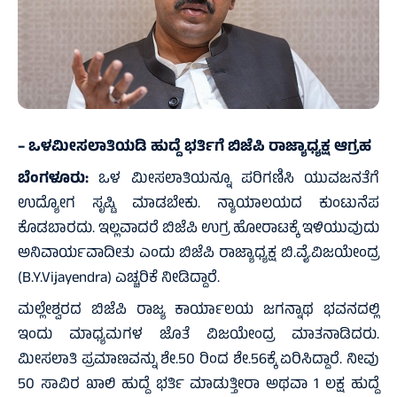
– ಒಳಮೀಸಲಾತಿಯಡಿ ಹುದ್ದೆ ಭರ್ತಿಗೆ ಬಿಜೆಪಿ ರಾಜ್ಯಾಧ್ಯಕ್ಷ ಆಗ್ರಹ
ಬೆಂಗಳೂರು:
ಒಳ ಮೀಸಲಾತಿಯನ್ನೂ ಪರಿಗಣಿಸಿ ಯುವಜನತೆಗೆ
ಉದ್ಯೋಗ ಸೃಷ್ಟಿ ಮಾಡಬೇಕು. ನ್ಯಾಯಾಲಯದ ಕುಂಟುನೆಪ
ಕೊಡಬಾರದು. ಇಲ್ಲವಾದರೆ ಬಿಜೆಪಿ ಉಗ್ರ ಹೋರಾಟಕ್ಕೆ ಇಳಿಯುವುದು
ಅನಿವಾರ್ಯವಾದೀತು ಎಂದು ಬಿಜೆಪಿ ರಾಜ್ಯಾಧ್ಯಕ್ಷ ಬಿ.ವೈ.ವಿಜಯೇಂದ್ರ
(B.Y.Vijayendra) ಎಚ್ಚರಿಕೆ ನೀಡಿದ್ದಾರೆ.
ಮಲ್ಲೇಶ್ವರದ ಬಿಜೆಪಿ ರಾಜ್ಯ ಕಾರ್ಯಾಲಯ ಜಗನ್ನಾಥ ಭವನದಲ್ಲಿ
ಇಂದು ಮಾಧ್ಯಮಗಳ ಜೊತೆ ವಿಜಯೇಂದ್ರ ಮಾತನಾಡಿದರು.
ಮೀಸಲಾತಿ ಪ್ರಮಾಣವನ್ನು ಶೇ.50 ರಿಂದ ಶೇ.56ಕ್ಕೆ ಏರಿಸಿದ್ದಾರೆ. ನೀವು
50 ಸಾವಿರ ಖಾಲಿ ಹುದ್ದೆ ಭರ್ತಿ ಮಾಡುತ್ತೀರಾ ಅಥವಾ 1 ಲಕ್ಷ ಹುದ್ದೆ