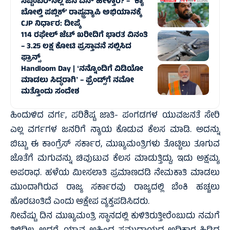
ಸೆಪ್ಟೆಂಬರ್‌ನಲ್ಲಿ ಜನ ಏನ್‌ ಹೇಳ್ತಾರೆ? – `ಕ್ಯಾ
ಬೋಲ್ತಿ ಪಬ್ಲಿಕ್’ ರಾಷ್ಟ್ರವ್ಯಾಪಿ ಅಭಿಯಾನಕ್ಕೆ
CJP ನಿರ್ಧಾರ: ದೀಪ್ಕೆ
114 ರಫೇಲ್ ಜೆಟ್‌ ಖರೀದಿಗೆ ಭಾರತ ವಿನಂತಿ
– 3.25 ಲಕ್ಷ ಕೋಟಿ ಪ್ರಸ್ತಾವನೆ ಸಲ್ಲಿಸಿದ
ಫ್ರಾನ್ಸ್‌
Handloom Day | ʻನನ್ನೊಂದಿಗೆ ವಿಡಿಯೋ
ಮಾಡಲು ಸಿದ್ಧರಾಗಿʼ – ಫ್ರೆಂಡ್ಸ್‌ಗೆ ನಮೋ
ಮತ್ತೊಂದು ಸಂದೇಶ
ಹಿಂದುಳಿದ ವರ್ಗ, ಪರಿಶಿಷ್ಟ ಜಾತಿ- ಪಂಗಡಗಳ ಯುವಜನತೆ ಸೇರಿ
ಎಲ್ಲ ವರ್ಗಗಳ ಜನರಿಗೆ ನ್ಯಾಯ ಕೊಡುವ ಕೆಲಸ ಮಾಡಿ. ಅದನ್ನು
ಬಿಟ್ಟು ಈ ಕಾಂಗ್ರೆಸ್ ಸರ್ಕಾರ, ಮುಖ್ಯಮಂತ್ರಿಗಳು ತೊಟ್ಟಿಲು ತೂಗುವ
ಜೊತೆಗೆ ಮಗುವನ್ನು ಚಿವುಟುವ ಕೆಲಸ ಮಾಡುತ್ತಿದ್ದು, ಇದು ಅಕ್ಷಮ್ಯ
ಅಪರಾಧ. ಹಳೆಯ ಮೀಸಲಾತಿ ಪ್ರಮಾಣದಡಿ ನೇಮಕಾತಿ ಮಾಡಲು
ಮುಂದಾಗಿರುವ ರಾಜ್ಯ ಸರ್ಕಾರವು ರಾಜ್ಯದಲ್ಲಿ ಬೆಂಕಿ ಹಚ್ಚಲು
ಹೊರಟಂತಿದೆ ಎಂದು ಆಕ್ಷೇಪ ವ್ಯಕ್ತಪಡಿಸಿದರು.
ನೀವೆಷ್ಟು ದಿನ ಮುಖ್ಯಮಂತ್ರಿ ಸ್ಥಾನದಲ್ಲಿ ಕುಳಿತಿರುತ್ತೀರೆಂಬುದು ನಮಗೆ