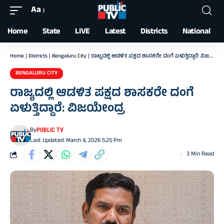
Aa
Font
Resizer
Home
State
LIVE
Latest
Districts
National
Home
|
Districts
|
Bengaluru City
|
ರಾಜ್ಯದಲ್ಲಿ ಆಡಳಿತ ಪಕ್ಷದ ಶಾಸಕರೇ ದಂಗೆ ಏಳುತ್ತಿದ್ದಾರೆ: ವಿಜಯೇಂದ್ರ
BENGALURU CITY
ರಾಜ್ಯದಲ್ಲಿ ಆಡಳಿತ ಪಕ್ಷದ ಶಾಸಕರೇ ದಂಗೆ
ಏಳುತ್ತಿದ್ದಾರೆ: ವಿಜಯೇಂದ್ರ
By
PUBLIC TV
Last Updated: March 4, 2026 5:25 Pm
3 Min Read