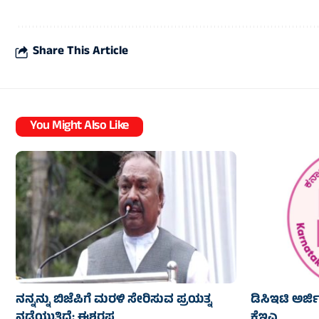
Share This Article
You Might Also Like
ನನ್ನನ್ನು ಬಿಜೆಪಿಗೆ ಮರಳಿ ಸೇರಿಸುವ ಪ್ರಯತ್ನ
ಡಿಸಿಇಟಿ ಅರ್ಜ
ನಡೆಯುತ್ತಿದೆ: ಈಶ್ವರಪ್ಪ
ಕೆಇಎ