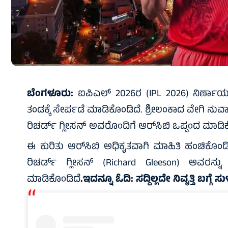
ಬೆಂಗಳೂರು:
ಐಪಿಎಲ್ 2026ರ (IPL 2026) ನಿರ್ಣಾಯಕ
ತಂಡಕ್ಕೆ ಸೇರ್ಪಡೆ ಮಾಡಿಕೊಂಡಿದೆ. ಶ್ರೀಲಂಕಾದ ವೇಗಿ ನು
ರಿಚರ್ಡ್ ಗ್ಲೀಸನ್ ಅವರೊಂದಿಗೆ ಆರ್‌ಸಿಬಿ ಒಪ್ಪಂದ ಮಾಡಿ
ಈ ಕುರಿತು ಆರ್‌ಸಿಬಿ ಅಧಿಕೃತವಾಗಿ ಮಾಹಿತಿ ಹಂಚಿಕೊಂಡಿದೆ
ರಿಚರ್ಡ್ ಗ್ಲೀಸನ್ (Richard Gleeson) ಅವರನ್ನು
ಮಾಡಿಕೊಂಡಿದೆ
.ಇದನ್ನೂ ಓದಿ:
ಸದ್ದಿಲ್ಲದೇ ನಿವೃತ್ತಿ ಬಗ್ಗೆ 