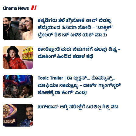
Cinema News
ಕನ್ನಡಿಗರು ತಲೆ ತಗ್ಗಿಸೋಕೆ ನಾವ್‌ ಬಿಡಲ್ಲ,
ಹೆಮ್ಮೆಯಿಂದ ಸಿನಿಮಾ ನೋಡಿ – ʻಟಾಕ್ಸಿಕ್‌ʼ
ಟ್ರೇಲರ್‌ ರಿಲೀಸ್‌ ಬಳಿಕ ಯಶ್‌ ಮಾತು
ಶಾಂತಿಕ್ರಾಂತಿ ಮರು ಬಿಡುಗಡೆಗೆ ಹಲವು ವಿಘ್ನ –
ಮೇಕಿಂಗ್ ಹಿಂದಿದೆ ಕರಾಳ ಕಥೆ
Toxic Trailer | ರಾ ಆ್ಯಕ್ಷನ್‌… ರೊಮ್ಯಾನ್ಸ್‌…
ಮಾಫಿಯಾ ಸಾಮ್ರಾಜ್ಯ – ಡಾರ್ಕ್‌ ಗ್ಯಾಂಗ್‌ಸ್ಟರ್‌
ಲೋಕಕ್ಕೆ ರಾ`ಕಿಂಗ್‌’ ಎಂಟ್ರಿ!
ಬಿಗ್‌ಬಾಸ್ ಅಗ್ನಿ ಪರೀಕ್ಷೆಗೆ ಬರಲಿಲ್ಲ ಗಿಲ್ಲಿ ನಟ