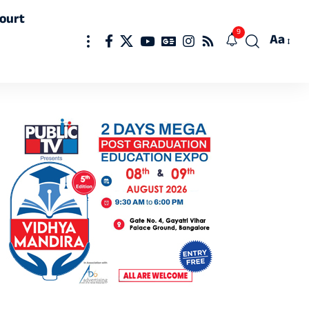
ourt
9
Aa
Font
Resizer