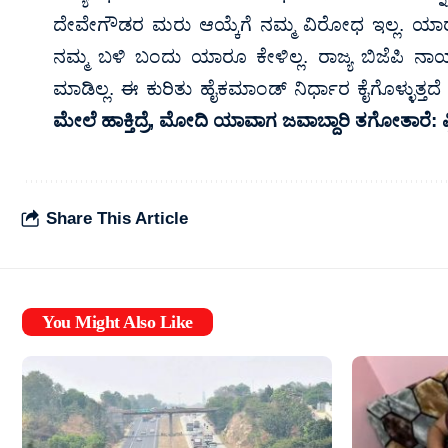
ದೇವೇಗೌಡರ ಮರು ಆಯ್ಕೆಗೆ ನಮ್ಮ ವಿರೋಧ ಇಲ್ಲ. ಯಾರ
ನಮ್ಮ ಬಳಿ ಬಂದು ಯಾರೂ ಕೇಳಿಲ್ಲ. ರಾಜ್ಯ ಬಿಜೆಪಿ ನ
ಮಾಡಿಲ್ಲ. ಈ ಕುರಿತು ಹೈಕಮಾಂಡ್ ನಿರ್ಧಾರ ಕೈಗೊಳ್ಳುತ್ತದೆ
ಮೇಲೆ ಹಾಕ್ತಿದ್ರೆ, ಮೋದಿ ಯಾವಾಗ ಜವಾಬ್ದಾರಿ ತಗೋತಾರೆ: ಪ್ರಿ
Share This Article
You Might Also Like