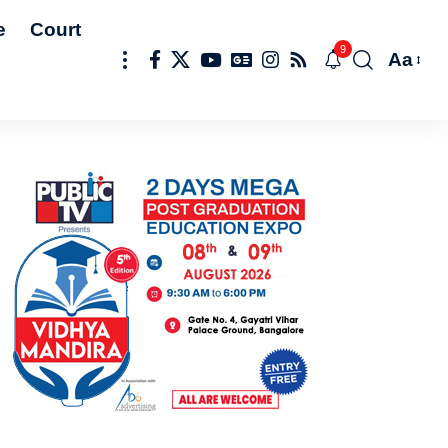
e
Court
9
Aa
Font
Resize