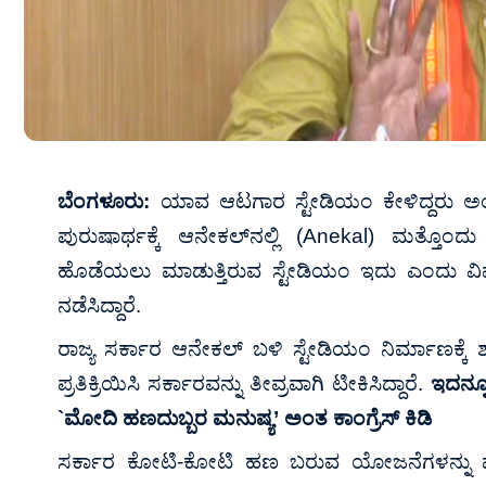
ಬೆಂಗಳೂರು:
ಯಾವ ಆಟಗಾರ ಸ್ಟೇಡಿಯಂ ಕೇಳಿದ್ದರು ಅಂತ 
ಪುರುಷಾರ್ಥಕ್ಕೆ ಆನೇಕಲ್‌ನಲ್ಲಿ (Anekal) ಮತ್ತೊಂದು 
ಹೊಡೆಯಲು ಮಾಡುತ್ತಿರುವ ಸ್ಟೇಡಿಯಂ ಇದು ಎಂದು ವಿಪ
ನಡೆಸಿದ್ದಾರೆ.
ರಾಜ್ಯ ಸರ್ಕಾರ ಆನೇಕಲ್ ಬಳಿ ಸ್ಟೇಡಿಯಂ ನಿರ್ಮಾಣಕ್ಕೆ 
ಪ್ರತಿಕ್ರಿಯಿಸಿ ಸರ್ಕಾರವನ್ನು ತೀವ್ರವಾಗಿ ಟೀಕಿಸಿದ್ದಾರೆ.
ಇದನ್ನ
`ಮೋದಿ ಹಣದುಬ್ಬರ ಮನುಷ್ಯ’ ಅಂತ ಕಾಂಗ್ರೆಸ್ ಕಿಡಿ
ಸರ್ಕಾರ ಕೋಟಿ-ಕೋಟಿ ಹಣ ಬರುವ ಯೋಜನೆಗಳನ್ನು ಮಾಡಲು