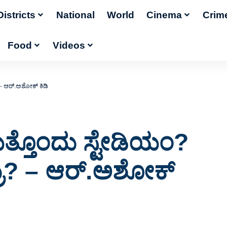
Districts
National
World
Cinema
Crim
Food
Videos
– ಆರ್.ಅಶೋಕ್ ಕಿಡಿ
ತ್ತೊಂದು ಸ್ಟೇಡಿಯಂ?
ು? – ಆರ್.ಅಶೋಕ್