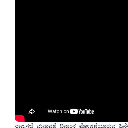
ರಾಜ್ಯಸಭೆ ಚುನಾವಣೆ ದಿನಾಂಕ ಘೋಷಣೆಯಾರುವ ಹಿನ್ನ