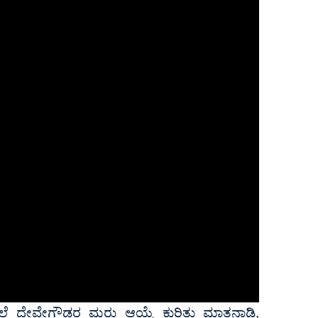
ೆಲೆ ದೇವೇಗೌಡರ ಮರು ಆಯ್ಕೆ ಕುರಿತು ಮಾತನಾಡಿ,