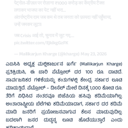
पेट्रोल-डीज़ल पर रोज़ाना ₹1000 करोड़ का केंद्रीय टैक्स
लगाकर भाजपा का पेट नहीं भरा…
अंतर्राष्ट्रीय दाम जब कम थे तब जनता को फ़ायदा नहीं पहुँचाया,
उन्हें जमकर लूटा।
जब Crisis आई तो, चुनाव में जुट गए,…
pic.twitter.com/EjkikgGzFK
— Mallikarjun Kharge (@kharge)
May 23, 2026
ಎಐಸಿಸಿ ಅಧ್ಯಕ್ಷ ಮಲ್ಲಿಕಾರ್ಜುನ ಖರ್ಗೆ (Mallikarjun Kharge)
ಪ್ರತಿಕ್ರಿಯಿಸಿ, ಈ ಬಾರಿ ಪೆಟ್ರೋಲ್ ದರ 100 ರೂ. ದಾಟಿದೆ.
ಸಾರ್ವಜನಿಕರ ಗಳಿಕೆಯನ್ನು ಕಂತುಗಳಲ್ಲಿ ಕೇಂದ್ರ ಸರ್ಕಾರ ಲೂಟಿ
ಮಾಡುತ್ತಿದೆ. ಪೆಟ್ರೋಲ್ – ಡೀಸೆಲ್ ಮೇಲೆ ದಿನಕ್ಕೆ 1,000 ಕೋಟಿ ರೂ.
ತೆರಿಗೆ ವಿಧಿಸಿದ ನಂತರವೂ ಬಿಜೆಪಿಯ ಹಸಿವು ಕಡಿಮೆಯಾಗಿಲ್ಲ.
ಅಂತಾರಾಷ್ಟ್ರೀಯ ಬೆಲೆಗಳು ಕಡಿಮೆಯಾದಾಗ, ಸರ್ಕಾರ ದರ ಕಡಿಮೆ
ಮಾಡಿ ಜನರಿಗೆ ಪ್ರಯೋಜನವಾಗುವ ಕೆಲಸ ಮಾಡುವುದಿಲ್ಲ.
ಬದಲಾಗಿ ಜನರ ದುಡ್ಡನ್ನ ಲೂಟಿ ಹೊಡೆಯುತ್ತಾರೆ ಎಂದು