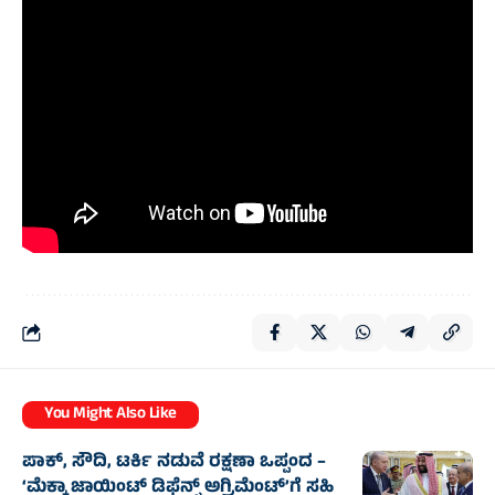
You Might Also Like
ಪಾಕ್, ಸೌದಿ, ಟರ್ಕಿ ನಡುವೆ ರಕ್ಷಣಾ ಒಪ್ಪಂದ –
‘ಮೆಕ್ಕಾ ಜಾಯಿಂಟ್ ಡಿಫೆನ್ಸ್ ಅಗ್ರಿಮೆಂಟ್’ಗೆ ಸಹಿ