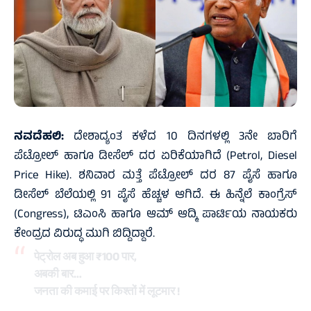
ನವದೆಹಲಿ:
ದೇಶಾದ್ಯಂತ ಕಳೆದ 10 ದಿನಗಳಲ್ಲಿ 3ನೇ ಬಾರಿಗೆ
ಪೆಟ್ರೋಲ್ ಹಾಗೂ ಡೀಸೆಲ್ ದರ ಏರಿಕೆಯಾಗಿದೆ (Petrol, Diesel
Price Hike). ಶನಿವಾರ ಮತ್ತೆ ಪೆಟ್ರೋಲ್ ದರ 87 ಪೈಸೆ ಹಾಗೂ
ಡೀಸೆಲ್ ಬೆಲೆಯಲ್ಲಿ 91 ಪೈಸೆ ಹೆಚ್ಚಳ ಆಗಿದೆ. ಈ ಹಿನ್ನೆಲೆ ಕಾಂಗ್ರೆಸ್
(Congress), ಟಿಎಂಸಿ ಹಾಗೂ ಆಮ್ ಆದ್ಮಿ ಪಾರ್ಟಿಯ ನಾಯಕರು
ಕೇಂದ್ರದ ವಿರುದ್ಧ ಮುಗಿ ಬಿದ್ದಿದ್ದಾರೆ.
पेट्रोल अब हुआ ₹100 पार,
अबकी बार…
जनता की कमाई पर किश्तों में लूटमार !