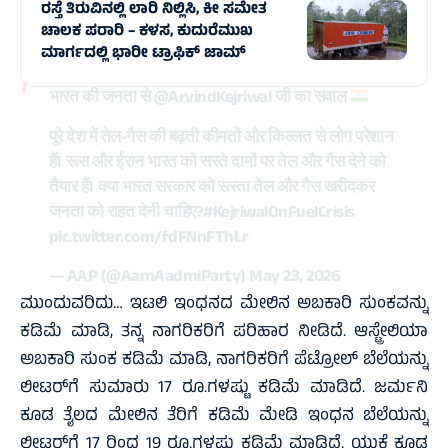
ರಸ್ತೆ ತಿರುವಿನಲ್ಲಿ ಲಾರಿ ನಿಲ್ಲಿಸಿ, ಕೀ ಸಮೇತ
ಚಾಲಕ ಪರಾರಿ – ಕಳಸ, ಕುದುರೆಮುಖ
ಮಾರ್ಗದಲ್ಲಿ‌ ಭಾರೀ ಟ್ರಾಫಿಕ್‌ ಜಾಮ್
भारत की जनता से
@ArvindKejriwal
जी का सवाल
पूरे देश में तेल-गैस की बढ़ती कीमतों और किल्लत से लोग परेशान
हैं। रूस और ईरान भारत को सस्ते दामों पर तेल और गैस देने को
तैयार हैं। क्या भारत सरकार को सस्ता तेल और गैस खरीदकर
जनता को राहत देनी चाहिए?
#KejriwalOnFuelCrisis
pic.twitter.com/fdFNnFThLr
— AAP (@AamAadmiParty)
May 23, 2026
ಮುಂದುವರಿದು… ಇಟಲಿ ಇಂಧನದ ಮೇಲಿನ ಅಬಕಾರಿ ಸುಂಕವನ್ನು
ಕಡಿಮೆ ಮಾಡಿ, ತನ್ನ ನಾಗರಿಕರಿಗೆ ಪರಿಹಾರ ನೀಡಿದೆ. ಆಸ್ಟ್ರೇಲಿಯಾ
ಅಬಕಾರಿ ಸುಂಕ ಕಡಿಮೆ ಮಾಡಿ, ನಾಗರಿಕರಿಗೆ ಪೆಟ್ರೋಲ್ ಬೆಲೆಯನ್ನು
ಲೀಟರ್‌ಗೆ ಸುಮಾರು 17 ರೂ.ಗಳಷ್ಟು ಕಡಿಮೆ ಮಾಡಿದೆ. ಜರ್ಮನಿ
ಕೂಡ ತೈಲದ ಮೇಲಿನ ತೆರಿಗೆ ಕಡಿಮೆ ಮೇಡಿ ಇಂಧನ ಬೆಲೆಯನ್ನು
ಲೀಟರ್‌ಗೆ 17 ರಿಂದ 19 ರೂ.ಗಳಷ್ಟು ಕಡಿಮೆ ಮಾಡಿದೆ. ಯುಕೆ ಕೂಡ