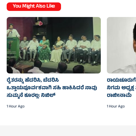
You Might Also Like
ರೈತರನ್ನು ಹೆದರಿಸಿ, ಬೆದರಿಸಿ
ರಾಯಚೂರುಗೆ 
ಒತ್ತಾಯಪೂರ್ವಕವಾಗಿ ಸಹಿ ಹಾಕಿಸಿದರೆ ನಾವು
ನಿಗಮ ಅಧ್ಯಕ್ಷ 
ಸುಮ್ಮನೆ ಕೂರಲ್ಲ: ನಿಖಿಲ್
ರಾಜೀನಾಮೆ
1 Hour Ago
1 Hour Ago