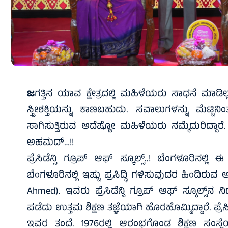
ಜ
ಗತ್ತಿನ ಯಾವ ಕ್ಷೇತ್ರದಲ್ಲಿ ಮಹಿಳೆಯರು ಸಾಧನೆ ಮಾ
ಸ್ತ್ರೀಶಕ್ತಿಯನ್ನು ಕಾಣಬಹುದು. ಸವಾಲುಗಳನ್ನು ಮೆಟ್
ಸಾಗಿಸುತ್ತಿರುವ ಅದೆಷ್ಟೋ ಮಹಿಳೆಯರು ನಮ್ಮೆದುರಿದ್ದಾ
ಅಹಮದ್…!!
ಪ್ರೆಸಿಡೆನ್ಸಿ ಗ್ರೂಪ್ ಆಫ್ ಸ್ಕೂಲ್ಸ್..! ಬೆಂಗಳೂರಿನಲ್ಲಿ
ಬೆಂಗಳೂರಿನಲ್ಲಿ ಇಷ್ಟು ಪ್ರಸಿದ್ಧಿ ಗಳಿಸುವುದರ ಹಿಂದಿ
Ahmed). ಇವರು ಪ್ರೆಸಿಡೆನ್ಸಿ ಗ್ರೂಪ್ ಆಫ್ ಸ್ಕೂಲ್ಸ್‌ನ ನ
ಪಡೆದು ಉತ್ತಮ ಶಿಕ್ಷಣ ತಜ್ಞೆಯಾಗಿ ಹೊರಹೊಮ್ಮಿದ್ದಾರೆ. ಪ್ರೆಸ
ಇವರ ತಂದೆ. 1976ರಲ್ಲಿ ಆರಂಭಗೊಂಡ ಶಿಕ್ಷಣ ಸಂಸ್ಥೆಯ