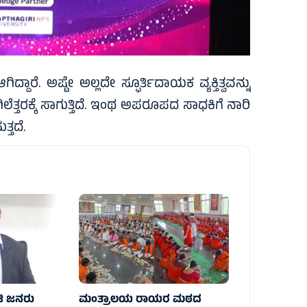
್ದಾರೆ. ಅಷ್ಟೇ ಅಲ್ಲದೇ ಸ್ಫೂರ್ತಿದಾಯಕ ವ್ಯಕ್ತಿತ್ವವನ್ನು
ಗಿಲೆತ್ತರಕ್ಕೆ ಸಾಗುತ್ತಿದೆ. ಇಂಥ ಅಪರೂಪದ ಸಾಧಕಿಗೆ ನಾರಿ
ತ್ತದೆ.
ೋಟಿ ಜನರು
ಮಂತ್ರಾಲಯ ರಾಯರ ಮಠದ