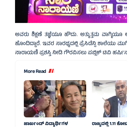
ಅವರು ಶಿಕ್ಷಣೆ ತಜ್ಞೆಯೂ ಹೌದು. ಅತ್ಯುತ್ತಮ ವಾಗ್ಮಿಯೂ ಆಗಿದ
ಹೊಂದಿದ್ದಾರೆ. ಇವರ ಸಾರಥ್ಯದಲ್ಲಿ ಪ್ರೆಸಿಡೆನ್ಸಿ ಶಾಲೆಯು ಮು
ನಾರಾಯಣಿ ಪ್ರಶಸ್ತಿ ನೀಡಿ ಗೌರವಿಸಲು ಪಬ್ಲಿಕ್ ಟಿವಿ ಹರ್ಷಿಸು
More Read
ಜಾರ್ಖಂಡ್ ವಿದ್ಯಾರ್ಥಿಗಳ
ರಾಜ್ಯದಲ್ಲಿ 1.11 ಕ