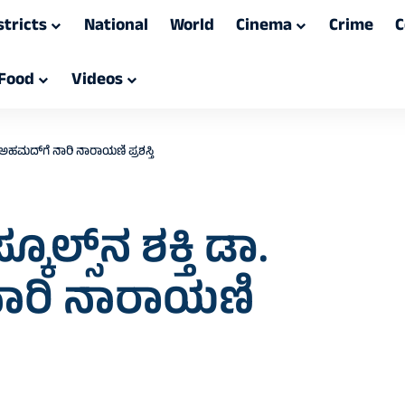
stricts
National
World
Cinema
Crime
C
Food
Videos
ೀಸಾ ಅಹಮದ್‌ಗೆ ನಾರಿ ನಾರಾಯಣಿ ಪ್ರಶಸ್ತಿ
್ಕೂಲ್ಸ್‌ನ ಶಕ್ತಿ ಡಾ.
ಾರಿ ನಾರಾಯಣಿ