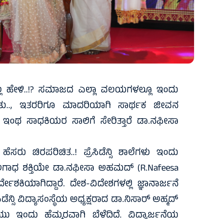
ಡಿಲ್ಲ ಹೇಳಿ..!? ಸಮಾಜದ ಎಲ್ಲಾ ವಲಯಗಳಲ್ಲೂ ಇಂದು
ಟಿನಿಂತು.., ಇತರರಿಗೂ ಮಾದರಿಯಾಗಿ ಸಾರ್ಥಕ ಜೀವನ
ರೆ. ಇಂಥ ಸಾಧಕಿಯರ ಸಾಲಿಗೆ ಸೇರಿತ್ತಾರೆ ಡಾ.ನಫೀಸಾ
 ಈ ಹೆಸರು ಚಿರಪರಿಚಿತ..! ಪ್ರೆಸಿಡೆನ್ಸಿ ಶಾಲೆಗಳು ಇಂದು
ರುವ ಅಗಾಧ ಶಕ್ತಿಯೇ ಡಾ.ನಫೀಸಾ ಅಹಮದ್ (R.Nafeesa
ಿರ್ದೇಶಕಿಯಾಗಿದ್ದಾರೆ. ದೇಶ-ವಿದೇಶಗಳಲ್ಲಿ ಜ್ಞಾನಾರ್ಜನೆ
ಿಡೆನ್ಸಿ ವಿದ್ಯಾಸಂಸ್ಥೆಯ ಅಧ್ಯಕ್ಷರಾದ ಡಾ.ನಿಸಾರ್ ಅಹ್ಮದ್
ು ಇಂದು ಹೆಮ್ಮರವಾಗಿ ಬೆಳೆದಿದೆ. ವಿದ್ಯಾರ್ಜನೆಯ