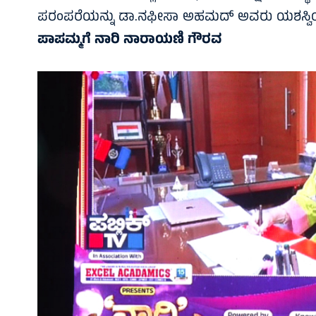
ಪರಂಪರೆಯನ್ನು ಡಾ.ನಫೀಸಾ ಅಹಮದ್ ಅವರು ಯಶಸ್ವಿಯಾಗಿ 
ಪಾಪಮ್ಮಗೆ ನಾರಿ ನಾರಾಯಣಿ ಗೌರವ