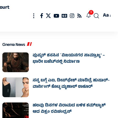
ourt
9
Aa
Font
Resizer
Cinema News
ಪುಷ್ಕರ್ ಕನಸಿನ `ವಿಜಯನಗರ ಸಾಮ್ರಾಜ್ಯ’ –
ಭಾರೀ ಬಜೆಟ್‌ನಲ್ಲಿ ನಿರ್ಮಾಣ
ನನ್ನ ಬಗ್ಗೆ ಎಐ, ಡೀಪ್‌ಫೇಕ್ ಮಾಡಿದ್ರೆ ಹುಷಾರ್-
ವಾರ್ನಿಂಗ್ ಕೊಟ್ಟ ಮೃಣಾಲ್ ಠಾಕೂರ್
ಹಲವು ದಿನಗಳ ವಿರಾಮದ ಬಳಿಕ ಕಮ್‌ಬ್ಯಾಕ್
ಆದ ವಿಕ್ರಂ ರವಿಚಂದ್ರನ್