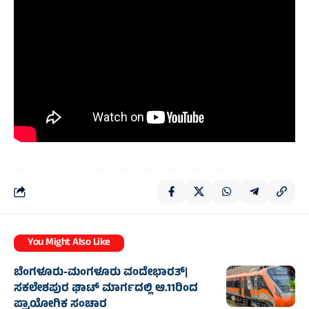
You Might Also Like
ಬೆಂಗಳೂರು-ಮಂಗಳೂರು ವಂದೇಭಾರತ್‌|
ಸಕಲೇಶಪುರ ಘಾಟ್ ಮಾರ್ಗದಲ್ಲಿ ಆ.11ರಿಂದ
ಪ್ರಾಯೋಗಿಕ ಸಂಚಾರ