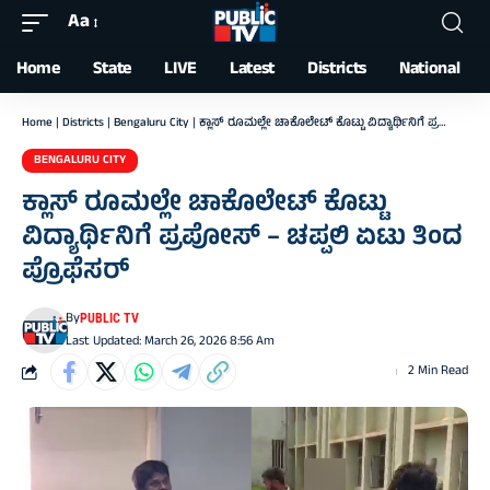
Aa
Font
Resizer
Home
State
LIVE
Latest
Districts
National
Home
|
Districts
|
Bengaluru City
|
ಕ್ಲಾಸ್‌ ರೂಮಲ್ಲೇ ಚಾಕೊಲೇಟ್ ಕೊಟ್ಟು ವಿದ್ಯಾರ್ಥಿನಿಗೆ ಪ್ರಪೋಸ್‌ – ಚಪ್ಪಲಿ ಏಟು ತಿಂದ ಪ್ರೊಫೆಸರ್‌
BENGALURU CITY
ಕ್ಲಾಸ್‌ ರೂಮಲ್ಲೇ ಚಾಕೊಲೇಟ್ ಕೊಟ್ಟು
ವಿದ್ಯಾರ್ಥಿನಿಗೆ ಪ್ರಪೋಸ್‌ – ಚಪ್ಪಲಿ ಏಟು ತಿಂದ
ಪ್ರೊಫೆಸರ್‌
By
PUBLIC TV
Last Updated: March 26, 2026 8:56 Am
2 Min Read