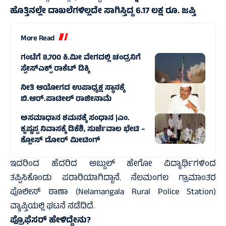
ಹೊತ್ತಿನಲ್ಲೇ ದಾಖಲೆಗಳಿಲ್ಲದೇ ಸಾಗಿಸ್ತಿದ್ದ 6.17 ಲಕ್ಷ ರೂ. ಜಪ್ತಿ
More Read
ಗಂಟೆಗೆ 8,700 ಕಿ.ಮೀ ವೇಗದಲ್ಲಿ ಚಂದ್ರನಿಗೆ
ಸ್ಪೇಸ್‌ಎಕ್ಸ್ ರಾಕೆಟ್ ಡಿಕ್ಕಿ
ನೀತಿ ಆಯೋಗದ ಉಪಾಧ್ಯಕ್ಷ ಸ್ಥಾನಕ್ಕೆ
ಬಿ.ಆರ್.ಪಾಟೀಲ್ ರಾಜೀನಾಮೆ
ಅಸಮಾಧಾನ ಶಮನಕ್ಕೆ ಸಂಧಾನ |ಎಂ.
ಕೃಷ್ಣಪ್ಪ ನಿವಾಸಕ್ಕೆ ಡಿಕೆಶಿ, ಸುರ್ಜೆವಾಲ ಭೇಟಿ –
ಕ್ಲೋಸ್ ಡೋರ್ ಮೀಟಿಂಗ್
ಇದರಿಂದ ಹೆದರಿದ ಅಬ್ದುಲ್‌ ಹೇಗೋ ವಿದ್ಯಾರ್ಥಿಗಳಿಂದ
ತಪ್ಪಿಸಿಕೊಂಡು ಪರಾರಿಯಾಗಿದ್ದಾನೆ. ನೆಲಮಂಗಲ ಗ್ರಾಮಾಂತರ
ಪೊಲೀಸ್ ಠಾಣಾ (Nelamangala Rural Police Station)
ವ್ಯಾಪ್ತಿಯಲ್ಲಿ ಘಟನೆ ನಡೆದಿದೆ.
ಪ್ರೊಫೆಸರ್‌ ಹೇಳಿದ್ದೇನು?