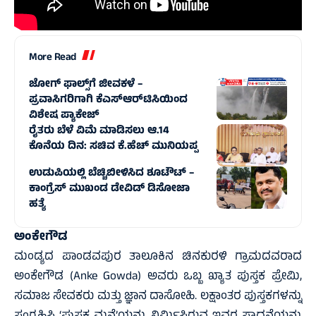
More Read
ಜೋಗ್‌ ಫಾಲ್ಸ್‌ಗೆ ಜೀವಕಳೆ –
ಪ್ರವಾಸಿಗರಿಗಾಗಿ ಕೆಎಸ್ಆರ್‌ಟಿಸಿಯಿಂದ
ವಿಶೇಷ ಪ್ಯಾಕೇಜ್
ರೈತರು ಬೆಳೆ ವಿಮೆ ಮಾಡಿಸಲು ಆ.14
ಕೊನೆಯ ದಿನ: ಸಚಿವ ಕೆ.ಹೆಚ್ ಮುನಿಯಪ್ಪ
ಉಡುಪಿಯಲ್ಲಿ ಬೆಚ್ಚಿಬೀಳಿಸಿದ ಶೂಟೌಟ್ –
ಕಾಂಗ್ರೆಸ್ ಮುಖಂಡ ಡೇವಿಡ್ ಡಿಸೋಜಾ
ಹತ್ಯೆ
ಅಂಕೇಗೌಡ
ಮಂಡ್ಯದ ಪಾಂಡವಪುರ ತಾಲೂಕಿನ ಚಿನಕುರಳಿ ಗ್ರಾಮದವರಾದ
ಅಂಕೇಗೌಡ (Anke Gowda) ಅವರು ಒಬ್ಬ ಖ್ಯಾತ ಪುಸ್ತಕ ಪ್ರೇಮಿ,
ಸಮಾಜ ಸೇವಕರು ಮತ್ತು ಜ್ಞಾನ ದಾಸೋಹಿ. ಲಕ್ಷಾಂತರ ಪುಸ್ತಕಗಳನ್ನು