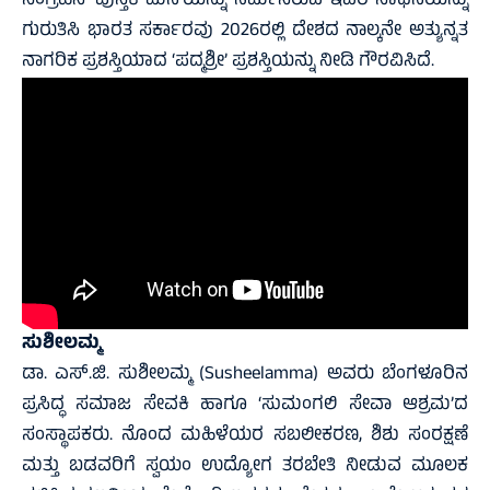
ಸಂಗ್ರಹಿಸಿ ‘ಪುಸ್ತಕ ಮನೆ’ಯನ್ನು ನಿರ್ಮಿಸಿರುವ ಇವರ ಸಾಧನೆಯನ್ನು
ಗುರುತಿಸಿ ಭಾರತ ಸರ್ಕಾರವು 2026ರಲ್ಲಿ ದೇಶದ ನಾಲ್ಕನೇ ಅತ್ಯುನ್ನತ
ನಾಗರಿಕ ಪ್ರಶಸ್ತಿಯಾದ ‘ಪದ್ಮಶ್ರೀ’ ಪ್ರಶಸ್ತಿಯನ್ನು ನೀಡಿ ಗೌರವಿಸಿದೆ.
ಸುಶೀಲಮ್ಮ
ಡಾ. ಎಸ್.ಜಿ. ಸುಶೀಲಮ್ಮ (Susheelamma) ಅವರು ಬೆಂಗಳೂರಿನ
ಪ್ರಸಿದ್ಧ ಸಮಾಜ ಸೇವಕಿ ಹಾಗೂ ‘ಸುಮಂಗಲಿ ಸೇವಾ ಆಶ್ರಮ’ದ
ಸಂಸ್ಥಾಪಕರು. ನೊಂದ ಮಹಿಳೆಯರ ಸಬಲೀಕರಣ, ಶಿಶು ಸಂರಕ್ಷಣೆ
ಮತ್ತು ಬಡವರಿಗೆ ಸ್ವಯಂ ಉದ್ಯೋಗ ತರಬೇತಿ ನೀಡುವ ಮೂಲಕ