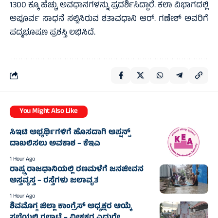
1300 ಕ್ಕೂ ಹೆಚ್ಚು ಅವಧಾನಗಳನ್ನು ಪ್ರದರ್ಶಿಸಿದ್ದಾರೆ. ಕಲಾ ವಿಭಾಗದಲ್ಲಿ
ಅಪೂರ್ವ ಸಾಧನೆ ಸಲ್ಲಿಸಿರುವ ಶತಾವಧಾನಿ ಆರ್. ಗಣೇಶ್ ಅವರಿಗೆ
ಪದ್ಮಭೂಷಣ ಪ್ರಶಸ್ತಿ ಲಭಿಸಿದೆ.
You Might Also Like
ಸಿಇಟಿ ಅಭ್ಯರ್ಥಿಗಳಿಗೆ ಹೊಸದಾಗಿ ಆಪ್ಷನ್ಸ್
ದಾಖಲಿಸಲು ಅವಕಾಶ – ಕೆಇಎ
1 Hour Ago
ರಾಷ್ಟ್ರ ರಾಜಧಾನಿಯಲ್ಲಿ ರಣಮಳೆಗೆ ಜನಜೀವನ
ಅಸ್ತವ್ಯಸ್ತ – ರಸ್ತೆಗಳು ಜಲಾವೃತ
1 Hour Ago
ಶಿವಮೊಗ್ಗ ಜಿಲ್ಲಾ ಕಾಂಗ್ರೆಸ್ ಅಧ್ಯಕ್ಷರ ಆಯ್ಕೆ