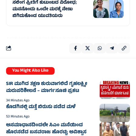
ಸಲಿಂಗ ಪ್ರೀತಿಗೆ ಕುಟುಂಬದ ವಿರೋಧ;
ಮನನೊಂದು ಒಂದೇ ಮರಕ್ಕೆ ನೇಣು
ಬಿಗಿದುಕೊಂಡ ಯುವತಿಯರು
You Might Also Like
SIR ಮುಗಿದ ತಕ್ಷಣ ಶುರುವಾಗಲಿದೆ ಗೃಹಲಕ್ಷ್ಮೀ
ಮರುಪರಿಶೀಲನೆ – ಮಾರ್ಗಸೂಚಿ ಪ್ರಕಟ
34 Minutes Ago
ಕೊಡಗಿನಲ್ಲಿ ಮತ್ತೆ ಬಿರುಸು ಪಡೆದ ಮಳೆ
53 Minutes Ago
ಅಸಮಾಧಾನದಿಂದಲೇ ಸಿಎಂ ಮನೆಯಿಂದ
ಹೊರನಡೆದ ಬಸವರಾಜ ಹೊರಟ್ಟಿ; ಅವಿಶ್ವಾಸ