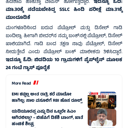
ಹಿಡಿಶಾಪ ಹಾಕುತ್ತಾ ವಾಪಸ್ ಹೋಗುತ್ತಿದ್ದಾರೆ.
ಇದನ್ನೂ ಓದಿ:
ಮಾ.30ಕ್ಕೆ ನಡೆಯಬೇಕಿದ್ದ SSLC ಹಿಂದಿ ಪರೀಕ್ಷೆ ಮಾ.31ಕ್ಕೆ
ಮುಂದೂಡಿಕೆ
ಮಂಗಳೂರಿನಿಂದ ಬರುವ ಪೆಟ್ರೋಲ್ ಮತ್ತು ಡಿಸೇಲ್ ಗಾಡಿ
ಬಂದಿಲ್ಲಾ. ಹೀಗಾಗಿ ಬೀದರ್‌ನ ನಮ್ಮ ಬಂಕ್‌ನಲ್ಲಿ ಪೆಟ್ರೋಲ್, ಡಿಸೇಲ್
ಖಾಲಿಯಾಗಿದೆ. ಗಾಡಿ ಬಂದ ತಕ್ಷಣ ನಾವು ಪೆಟ್ರೋಲ್, ಡಿಸೇಲ್
ನೀಡುತ್ತೇವೆ ಎಂದು ಪೆಟ್ರೋಲ್ ಬಂಕ್ ಮಾಲೀಕರು ತಿಳಿಸಿದ್ದಾರೆ.
ಇದನ್ನೂ ಓದಿ:
ಬಿಡದಿಯ 10 ಗ್ರಾಮಗಳಿಗೆ ಪೈಪ್‌ಲೈನ್ ಮೂಲಕ
24 ಗಂಟೆ ಗ್ಯಾಸ್ ಪೂರೈಕೆ
More Read
EMI ಕಟ್ಟಿಲ್ಲ ಅಂತ ರಾತ್ರಿ ಕರೆ ಮಾಡೋ
ಹಾಗಿಲ್ಲ; ಸಾಲ ವಸೂಲಿಗೆ RBI ಹೊಸ ರೂಲ್ಸ್
ಯಡಿಯೂರಪ್ಪ ಎಷ್ಟು ದಿನ ಒಬ್ಬರೇ ಸಿಎಂ
ಆಗಿರಲಿಲ್ವಾ? – ಬಿಜೆಪಿಗೆ ಡಿಕೆಶಿ ಟಾಂಗ್, ಖಾತೆ
ಹಂಚಿಕೆ ಶೀಘ್ರ