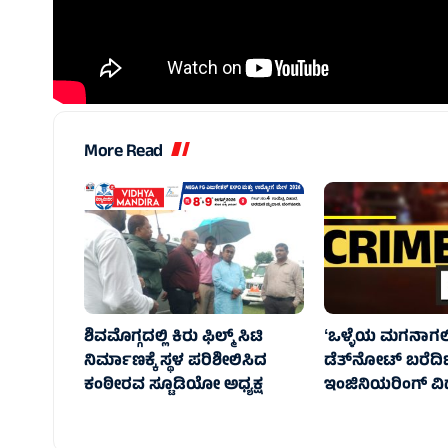
More Read
ಶಿವಮೊಗ್ಗದಲ್ಲಿ ಕಿರು ಫಿಲ್ಮ್ ಸಿಟಿ
ʻಒಳ್ಳೆಯ ಮಗನಾಗಲಿ
ನಿರ್ಮಾಣಕ್ಕೆ ಸ್ಥಳ ಪರಿಶೀಲಿಸಿದ
ಡೆತ್‌ನೋಟ್ ಬರೆದಿಟ್
ಕಂಠೀರವ ಸ್ಟೂಡಿಯೋ ಅಧ್ಯಕ್ಷ
ಇಂಜಿನಿಯರಿಂಗ್ ವಿದ್ಯಾ