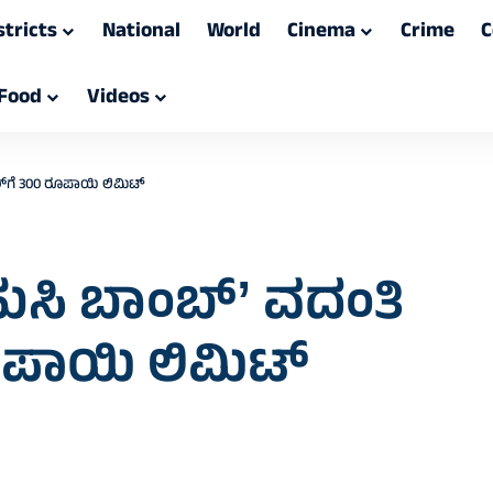
stricts
National
World
Cinema
Crime
C
Food
Videos
ೋಲ್‌ಗೆ 300 ರೂಪಾಯಿ ಲಿಮಿಟ್
ʻಹುಸಿ ಬಾಂಬ್ʼ ವದಂತಿ
ರೂಪಾಯಿ ಲಿಮಿಟ್