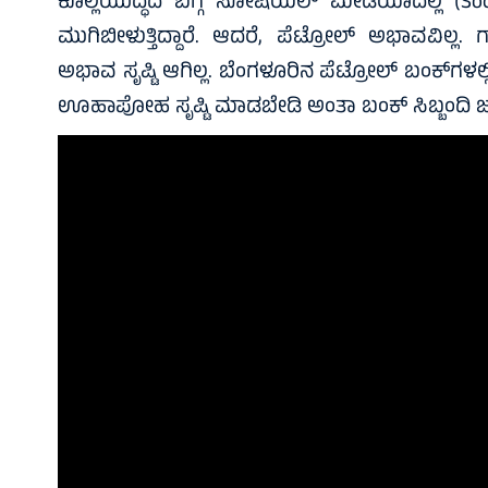
ಕೊಲ್ಲಿಯುದ್ಧದ ಬಗ್ಗೆ ಸೋಷಿಯಲ್ ಮೀಡಿಯಾದಲ್ಲಿ (Socia
ಮುಗಿಬೀಳುತ್ತಿದ್ದಾರೆ. ಆದರೆ, ಪೆಟ್ರೋಲ್ ಅಭಾವವಿಲ್ಲ.
ಅಭಾವ ಸೃಷ್ಟಿ ಆಗಿಲ್ಲ. ಬೆಂಗಳೂರಿನ ಪೆಟ್ರೋಲ್ ಬಂಕ್‌ಗಳಲ್ಲಿ 
ಊಹಾಪೋಹ ಸೃಷ್ಟಿ ಮಾಡಬೇಡಿ ಅಂತಾ ಬಂಕ್ ಸಿಬ್ಬಂದಿ ಜಾಗೃತ