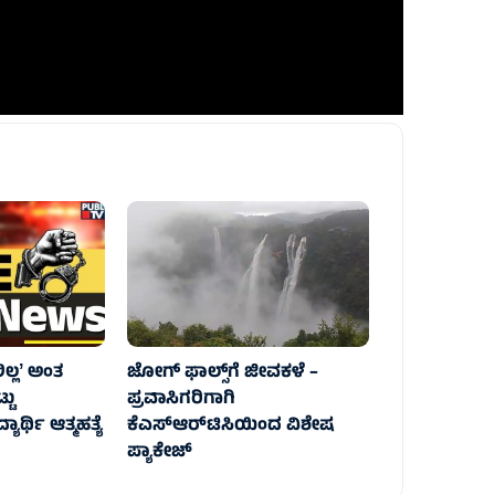
ಲ್ಲʼ ಅಂತ
ಜೋಗ್‌ ಫಾಲ್ಸ್‌ಗೆ ಜೀವಕಳೆ –
ಟು
ಪ್ರವಾಸಿಗರಿಗಾಗಿ
ರ್ಥಿ ಆತ್ಮಹತ್ಯೆ‌
ಕೆಎಸ್ಆರ್‌ಟಿಸಿಯಿಂದ ವಿಶೇಷ
ಪ್ಯಾಕೇಜ್