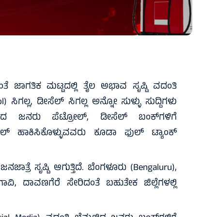
ೈ
ಿದ್ದಂತೆ ಜಾಗತಿಕ ಮಟ್ಟದಲ್ಲಿ ತೈಲ ಅಭಾವ ಸೃಷ್ಟಿ ವದಂತಿ
ol) ಸಿಗಲ್ಲ, ಡೀಸೆಲ್ ಸಿಗಲ್ಲ ಅನ್ನೋ ಸುಳ್ಳು ಸುದ್ದಿಗಳು
ೆದರಿದ ಜನರು ಪೆಟ್ರೋಲ್, ಡೀಸೆಲ್ ಬಂಕ್‌ಗಳಿಗೆ
ರೋಲ್ ಹಾಕಿಸಿಕೊಳ್ಳುವವರು ಕೂಡಾ ಫುಲ್ ಟ್ಯಾಂಕ್
ತ್ರೆ ಸೃಷ್ಟಿ ಆಗುತ್ತಿದೆ. ಬೆಂಗಳೂರು (Bengaluru),
ಾವಿ, ದಾವಣಗೆರೆ ಸೇರಿದಂತೆ ಬಹುತೇಕ ಜಿಲ್ಲೆಗಳಲ್ಲಿ