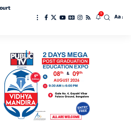
ourt
9
Aa
Font
Resizer