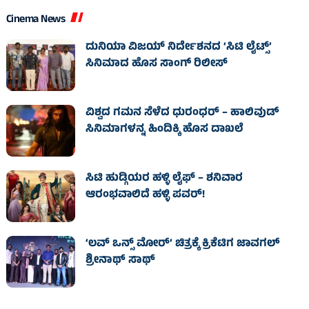
Cinema News
ದುನಿಯಾ ವಿಜಯ್ ನಿರ್ದೇಶನದ ‘ಸಿಟಿ ಲೈಟ್ಸ್’
ಸಿನಿಮಾದ ಹೊಸ ಸಾಂಗ್ ರಿಲೀಸ್
ವಿಶ್ವದ ಗಮನ ಸೆಳೆದ ಧುರಂಧರ್ – ಹಾಲಿವುಡ್‌
ಸಿನಿಮಾಗಳನ್ನ ಹಿಂದಿಕ್ಕಿ ಹೊಸ ದಾಖಲೆ
ಸಿಟಿ ಹುಡ್ಗಿಯರ ಹಳ್ಳಿ ಲೈಫ್‌ – ಶನಿವಾರ
ಆರಂಭವಾಲಿದೆ ಹಳ್ಳಿ ಪವರ್‌!
‘ಲವ್ ಒನ್ಸ್ ಮೋರ್’ ಚಿತ್ರಕ್ಕೆ ಕ್ರಿಕೆಟಿಗ ಜಾವಗಲ್
ಶ್ರೀನಾಥ್ ಸಾಥ್