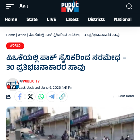
Aa
Font
Resizer
Home
State
LIVE
Latest
Districts
National
Home
|
World
|
ಪಿಒಕೆಯಲ್ಲಿ ಪಾಕ್‌ ಸೈನಿಕರಿಂದ ನರಮೇಧ – 30 ಪ್ರತಿಭಟನಾಕಾರರ ಸಾವು
WORLD
ಪಿಒಕೆಯಲ್ಲಿ ಪಾಕ್‌ ಸೈನಿಕರಿಂದ ನರಮೇಧ –
30 ಪ್ರತಿಭಟನಾಕಾರರ ಸಾವು
By
PUBLIC TV
Last Updated: June 9, 2026 4:41 Pm
3 Min Read