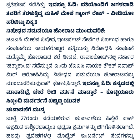
ಪ್ರತಿಭಟನೆ ನಡೆಸಿತ್ತು.
ಇದನ್ನೂ ಓದಿ:
ಪತಿಯೊಂದಿಗೆ ಜಗಳವಾಡಿ
ತವರಿಗೆ ತೆರಳುತ್ತಿದ್ದ ಮಹಿಳೆ ಮೇಲೆ ಗ್ಯಾಂಗ್ ರೇಪ್ – ವೀಡಿಯೋ
ಹರಿಬಿಟ್ಟು ವಿಕೃತಿ
ನಿಷೇಧದ ನಡುವೆಯೂ ಹೋರಾಟ ಮುಂದುವರಿಕೆ:
ಜೆಎಎಸಿ ಮೇಲಿನ ನಿಷೇಧ, ಇಂಟರ್ನೆಟ್ ಸೇವೆಗಳ ನಿರ್ಬಂಧ ಹಾಗೂ
ಸಂಘಟನೆಯ ನಾಯಕರೊಬ್ಬರ ಹತ್ಯೆಯನ್ನು ವಿರೋಧಿಸಿ ಸಂಘಟನೆ
ಮತ್ತೊಮ್ಮೆ ಹೋರಾಟದ ಕರೆ ನೀಡಿದೆ. ರಾವಲಕೋಟ್‌ನಲ್ಲಿ ಸರ್ಕಾರ
‘ಹತ್ಯಾಕಾಂಡ’ ನಡೆಸುತ್ತಿದೆ ಎಂದು ಜೆಎಎಸಿ ನಾಯಕ ಶೌಕತ್ ನವಾಜ್
ಮಿರ್ ಆರೋಪಿಸಿದ್ದು, ನಿಷೇಧದ ನಡುವೆಯೂ ಹೋರಾಟವನ್ನು
ಮುಂದುವರಿಸುವುದಾಗಿ ಘೋಷಿಸಿದ್ದಾರೆ.
ಇದನ್ನೂ ಓದಿ:
ಕನ್ನಡದಲ್ಲಿ
ಮಾತಾಡಿದ್ರೆ ಬೇರೆ ರೀತಿ ವರ್ತನೆ ಮಾಡ್ತಾರೆ – ಕೊಟ್ಟಿಯೂರು
ಸಿಬ್ಬಂದಿ ದುರ್ವರ್ತನೆ ಬಿಚ್ಚಿಟ್ಟ ಯುವಕ
ಚುನಾವಣೆಗೆ ಮುನ್ನ
ಜುಲೈ 27ರಂದು ನಡೆಯಲಿರುವ ಚುನಾವಣೆಯ ಹಿನ್ನೆಲೆ ಪಾಕ್
ಆಕ್ರಮಿತ ಕಾಶ್ಮೀರದಾದ್ಯಂತ ಭದ್ರತಾ ಕ್ರಮಗಳನ್ನು ಬಿಗಿಗೊಳಿಸಲಾಗಿದೆ.
ಹಲವು ಪ್ರದೇಶಗಳಲ್ಲಿ ಮೊಬೈಲ್ ಇಂಟರ್ನೆಟ್ ಸೇವೆಗಳನ್ನು