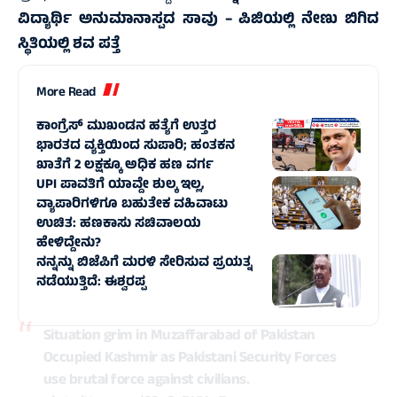
ವಿದ್ಯಾರ್ಥಿ ಅನುಮಾನಾಸ್ಪದ ಸಾವು – ಪಿಜಿಯಲ್ಲಿ ನೇಣು ಬಿಗಿದ
ಸ್ಥಿತಿಯಲ್ಲಿ ಶವ ಪತ್ತೆ
More Read
ಕಾಂಗ್ರೆಸ್‌ ಮುಖಂಡನ ಹತ್ಯೆಗೆ ಉತ್ತರ
ಭಾರತದ ವ್ಯಕ್ತಿಯಿಂದ ಸುಪಾರಿ; ಹಂತಕನ
ಖಾತೆಗೆ 2 ಲಕ್ಷಕ್ಕೂ ಅಧಿಕ ಹಣ ವರ್ಗ
UPI ಪಾವತಿಗೆ ಯಾವ್ದೇ ಶುಲ್ಕ ಇಲ್ಲ,
ವ್ಯಾಪಾರಿಗಳಿಗೂ ಬಹುತೇಕ ವಹಿವಾಟು
ಉಚಿತ: ಹಣಕಾಸು ಸಚಿವಾಲಯ
ಹೇಳಿದ್ದೇನು?
ನನ್ನನ್ನು ಬಿಜೆಪಿಗೆ ಮರಳಿ ಸೇರಿಸುವ ಪ್ರಯತ್ನ
ನಡೆಯುತ್ತಿದೆ: ಈಶ್ವರಪ್ಪ
Situation grim in Muzaffarabad of Pakistan
Occupied Kashmir as Pakistani Security Forces
use brutal force against civilians.