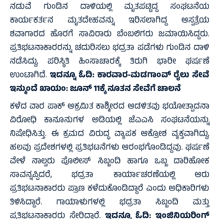
ನಡುವೆ ಗುಂಡಿನ ದಾಳಿಯಲ್ಲಿ ಮೃತಪಟ್ಟಿದ್ದ ಸಂಘಟನೆಯ
ಕಾರ್ಯಕರ್ತನ ಮೃತದೇಹವನ್ನು ಇರಿಸಲಾಗಿದ್ದ ಆಸ್ಪತ್ರೆಯ
ಶವಾಗಾರದ ಹೊರಗೆ ಸಾವಿರಾರು ಬೆಂಬಲಿಗರು ಜಮಾಯಿಸಿದ್ದರು.
ಪ್ರತಿಭಟನಾಕಾರರನ್ನು ಚದುರಿಸಲು ಭದ್ರತಾ ಪಡೆಗಳು ಗುಂಡಿನ ದಾಳಿ
ನಡೆಸಿದ್ದು, ಪರಿಸ್ಥಿತಿ ಹಿಂಸಾಚಾರಕ್ಕೆ ತಿರುಗಿ ಭಾರೀ ಘರ್ಷಣೆ
ಉಂಟಾಗಿದೆ.
ಇದನ್ನೂ ಓದಿ:
ಕಾರವಾರ-ಮಡಗಾಂವ್ ರೈಲು ಸೇವೆ
ಇನ್ಮುಂದೆ ಖಾಯಂ: ಜೂನ್‌ 11ಕ್ಕೆ ನೂತನ ಸೇವೆಗೆ ಚಾಲನೆ
ಕಳೆದ ವಾರ ಪಾಕ್ ಆಕ್ರಮಿತ ಕಾಶ್ಮೀರದ ಆಡಳಿತವು ಭಯೋತ್ಪಾದನಾ
ವಿರೋಧಿ ಕಾನೂನುಗಳ ಅಡಿಯಲ್ಲಿ ಜೆಎಎಸಿ ಸಂಘಟನೆಯನ್ನು
ನಿಷೇಧಿಸಿತ್ತು. ಈ ಕ್ರಮದ ವಿರುದ್ಧ ವ್ಯಾಪಕ ಆಕ್ರೋಶ ವ್ಯಕ್ತವಾಗಿದ್ದು,
ಹಲವು ಪ್ರದೇಶಗಳಲ್ಲಿ ಪ್ರತಿಭಟನೆಗಳು ಆರಂಭಗೊಂಡಿದ್ದವು. ಘರ್ಷಣೆ
ವೇಳೆ ನಾಲ್ವರು ಪೊಲೀಸ್ ಸಿಬ್ಬಂದಿ ಹಾಗೂ ಒಬ್ಬ ದಾರಿಹೋಕ
ಸಾವನ್ನಪ್ಪಿದರೆ, ಭದ್ರತಾ ಕಾರ್ಯಾಚರಣೆಯಲ್ಲಿ ಆರು
ಪ್ರತಿಭಟನಾಕಾರರು ಪ್ರಾಣ ಕಳೆದುಕೊಂಡಿದ್ದಾರೆ ಎಂದು ಅಧಿಕಾರಿಗಳು
ತಿಳಿಸಿದ್ದಾರೆ. ಗಾಯಾಳುಗಳಲ್ಲಿ ಭದ್ರತಾ ಸಿಬ್ಬಂದಿ ಮತ್ತು
ಪ್ರತಿಭಟನಾಕಾರರು ಸೇರಿದ್ದಾರೆ.
ಇದನ್ನೂ ಓದಿ:
ಇಂಜಿನಿಯರಿಂಗ್