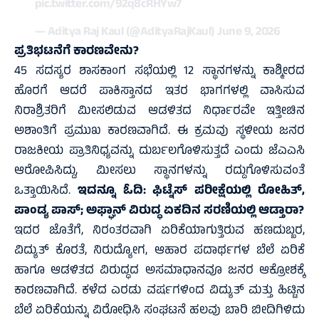
pic.twitter.com/92q8cRHYw7
— Aditya Raj Kaul (@AdityaRajKaul)
June 9, 2026
ಪ್ರತಿಭಟನೆಗೆ ಕಾರಣವೇನು?
45 ಸದಸ್ಯರ ಶಾಸಕಾಂಗ ಸಭೆಯಲ್ಲಿ 12 ಸ್ಥಾನಗಳನ್ನು ಕಾಶ್ಮೀರದ
ಹೊರಗೆ ಆದರೆ ಪಾಕಿಸ್ತಾನದ ಇತರ ಭಾಗಗಳಲ್ಲಿ ವಾಸಿಸುವ
ನಿರಾಶ್ರಿತರಿಗೆ ಮೀಸಲಿಡುವ ಆಡಳಿತದ ನಿರ್ಧಾರವೇ ಇತ್ತೀಚಿನ
ಅಶಾಂತಿಗೆ ಪ್ರಮುಖ ಕಾರಣವಾಗಿದೆ. ಈ ಕ್ರಮವು ಸ್ಥಳೀಯ ಜನರ
ರಾಜಕೀಯ ಪ್ರಾತಿನಿಧ್ಯವನ್ನು ದುರ್ಬಲಗೊಳಿಸುತ್ತದೆ ಎಂದು ಜೆಎಎಸಿ
ಆರೋಪಿಸಿದ್ದು, ಮೀಸಲು ಸ್ಥಾನಗಳನ್ನು ರದ್ದುಗೊಳಿಸುವಂತೆ
ಒತ್ತಾಯಿಸಿದೆ.
ಇದನ್ನೂ ಓದಿ:
ಫಿಟ್ನೆಸ್ ಪರೀಕ್ಷೆಯಲ್ಲಿ ರೋಹಿತ್,
ಪಾಂಡ್ಯ ಪಾಸ್‌; ಅಫ್ಘಾನ್‌ ವಿರುದ್ಧ ಏಕದಿನ ಸರಣಿಯಲ್ಲಿ ಆಡ್ತಾರಾ?
ಇದರ ಜೊತೆಗೆ, ನಿರಂತರವಾಗಿ ಏರಿಕೆಯಾಗುತ್ತಿರುವ ಹಣದುಬ್ಬರ,
ವಿದ್ಯುತ್ ಕೊರತೆ, ನಿರುದ್ಯೋಗ, ಆಹಾರ ಪದಾರ್ಥಗಳ ಬೆಲೆ ಏರಿಕೆ
ಹಾಗೂ ಆಡಳಿತದ ವಿರುದ್ಧದ ಅಸಮಾಧಾನವೂ ಜನರ ಆಕ್ರೋಶಕ್ಕೆ
ಕಾರಣವಾಗಿದೆ. ಕಳೆದ ಎರಡು ವರ್ಷಗಳಿಂದ ವಿದ್ಯುತ್ ಮತ್ತು ಹಿಟ್ಟಿನ
ಬೆಲೆ ಏರಿಕೆಯನ್ನು ವಿರೋಧಿಸಿ ಸಂಘಟನೆ ಹಲವು ಬಾರಿ ಬೀದಿಗಿಳಿದು