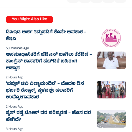
You Might Also Like
ಡಿಸಿಇಟಿ ಅರ್ಜಿ ತಿದ್ದುಪಡಿಗೆ ಕೊನೇ ಅವಕಾಶ –
ಕೆಇಎ
58 Minutes Ago
ಅಸಮಾಧಾನಿತರಿಗೆ ಜೆಡಿಎಸ್‌‍ ಬಾಗಿಲು ತೆರೆದಿದೆ –
ಕಾಂಗ್ರೆಸ್‌‍ ಶಾಸಕರಿಗೆ ಹೆಚ್‌ಡಿಕೆ ಬಹಿರಂಗ
ಆಹ್ವಾನ
2 Hours Ago
ʻಪಬ್ಲಿಕ್‌ ಟಿವಿ ವಿದ್ಯಾಮಂದಿರʼ – ಮೊದಲ ದಿನ
ಭರ್ಜರಿ ರೆಸ್ಪಾನ್ಸ್‌, ಸ್ಥಳದಲ್ಲೇ ಹಲವರಿಗೆ
ಉದ್ಯೋಗಾವಕಾಶ
2 Hours Ago
ನೈಸ್‌ ರಸ್ತೆ ಟೋಲ್‌ ದರ ಪರಿಷ್ಕರಣೆ – ಹೊಸ ದರ
ಹೇಗಿದೆ?
3 Hours Ago