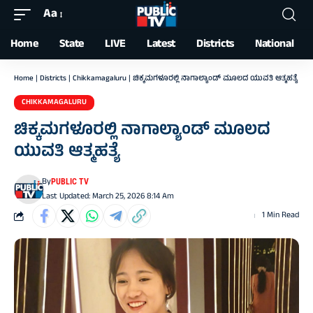
Aa
Font
Resizer
Home
State
LIVE
Latest
Districts
National
Home
|
Districts
|
Chikkamagaluru
|
ಚಿಕ್ಕಮಗಳೂರಲ್ಲಿ ನಾಗಾಲ್ಯಾಂಡ್ ಮೂಲದ ಯುವತಿ ಆತ್ಮಹತ್ಯೆ
CHIKKAMAGALURU
ಚಿಕ್ಕಮಗಳೂರಲ್ಲಿ ನಾಗಾಲ್ಯಾಂಡ್ ಮೂಲದ
ಯುವತಿ ಆತ್ಮಹತ್ಯೆ
By
PUBLIC TV
Last Updated: March 25, 2026 8:14 Am
1 Min Read