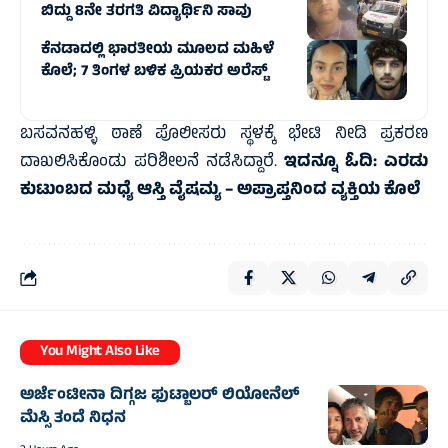
ಬಿದ್ದು 8ನೇ ತರಗತಿ ವಿದ್ಯಾರ್ಥಿನಿ ಸಾವು
ಕೆನಡಾದಲ್ಲಿ ಭಾರತೀಯ ಮೂಲದ ಮಹಿಳೆ
ಕೊಲೆ; 7 ತಿಂಗಳ ಬಳಿಕ ಪ್ರಿಯಕರ ಅರೆಸ್ಟ್‌
ಬಸವನಹಳ್ಳಿ ಠಾಣೆ ಪೊಲೀಸರು ಸ್ಥಳಕ್ಕೆ ಭೇಟಿ ನೀಡಿ ಪ್ರಕರಣ
ದಾಖಲಿಸಿಕೊಂಡು ಪರಿಶೀಲನೆ ನಡೆಸಿದ್ದಾರೆ.
ಇದನ್ನೂ ಓದಿ:
ಎರಡು
ಕುಟುಂಬದ ಮಧ್ಯೆ ಆಸ್ತಿ ವೈಷಮ್ಯ – ಅಪ್ರಾಪ್ತನಿಂದ ವ್ಯಕ್ತಿಯ ಕೊಲೆ
You Might Also Like
ಅರ್ಜೆಂಟೀನಾ ದಿಗ್ಗಜ ಫುಟ್ಬಾಲರ್‌ ಲಿಯೋನೆಲ್‌
ಮೆಸ್ಸಿ ತಂದೆ ನಿಧನ