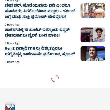
2 Hours Ago
ಬೇಡ ಸರ್, ಹೊಡೆಯುವುದು ಬಿಡಿ ಎಂದರೂ
ಹೊಡೆದರು; ಸಿಗರೇಟ್‌ನಿಂದ ಸುಟ್ಟರು – ದರ್ಶನ್‌
ಬಗ್ಗೆ ಮಾಫಿ ಸಾಕ್ಷಿ ಪ್ರದೋಷ್‌ ಹೇಳಿದ್ದೇನು?
2 Hours Ago
ಪಾಕೆಟ್‌ನಲ್ಲಿ 10 ಬುಲೆಟ್‌ ಇಟ್ಕೊಂಡು ಲವ್ವರ್‌
ಭೇಟಿಯಾಗಲು ಜೈಲಿಗೆ ಬಂದ ಬಾಲಕಿ!
3 Hours Ago
Gen Z ವಿದ್ಯಾರ್ಥಿಗಳನ್ನು ದಿಕ್ಕು ತಪ್ಪಿಸಲು
ಯತ್ನಿಸಿದ್ದಕ್ಕೆ ರಾಜೀನಾಮೆ: ಧರ್ಮೇಂದ್ರ ಪ್ರಧಾನ್‌
3 Hours Ago