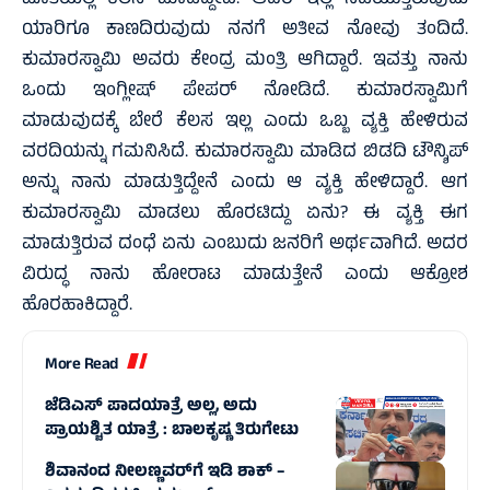
ಜೊತೆಯಲ್ಲಿ ಕೆಲಸ ಮಾಡಿದ್ದೇವೆ. ಆದರೆ ಇಲ್ಲಿ ನಡೆಯುತ್ತಿರುವುದು
ಯಾರಿಗೂ ಕಾಣದಿರುವುದು ನನಗೆ ಅತೀವ ನೋವು ತಂದಿದೆ.
ಕುಮಾರಸ್ವಾಮಿ ಅವರು ಕೇಂದ್ರ ಮಂತ್ರಿ ಆಗಿದ್ದಾರೆ. ಇವತ್ತು ನಾನು
ಒಂದು ಇಂಗ್ಲೀಷ್ ಪೇಪರ್ ನೋಡಿದೆ. ಕುಮಾರಸ್ವಾಮಿಗೆ
ಮಾಡುವುದಕ್ಕೆ ಬೇರೆ ಕೆಲಸ ಇಲ್ಲ ಎಂದು ಒಬ್ಬ ವ್ಯಕ್ತಿ ಹೇಳಿರುವ
ವರದಿಯನ್ನು ಗಮನಿಸಿದೆ. ಕುಮಾರಸ್ವಾಮಿ ಮಾಡಿದ ಬಿಡದಿ ಟೌನ್ಶಿಪ್
ಅನ್ನು ನಾನು ಮಾಡುತ್ತಿದ್ದೇನೆ ಎಂದು ಆ ವ್ಯಕ್ತಿ ಹೇಳಿದ್ದಾರೆ. ಆಗ
ಕುಮಾರಸ್ವಾಮಿ ಮಾಡಲು ಹೊರಟಿದ್ದು ಏನು? ಈ ವ್ಯಕ್ತಿ ಈಗ
ಮಾಡುತ್ತಿರುವ ದಂಧೆ ಏನು ಎಂಬುದು ಜನರಿಗೆ ಅರ್ಥವಾಗಿದೆ. ಅದರ
ವಿರುದ್ಧ ನಾನು ಹೋರಾಟ ಮಾಡುತ್ತೇನೆ ಎಂದು ಆಕ್ರೋಶ
ಹೊರಹಾಕಿದ್ದಾರೆ.
More Read
ಜೆಡಿಎಸ್ ಪಾದಯಾತ್ರೆ ಅಲ್ಲ, ಅದು
ಪ್ರಾಯಶ್ಚಿತ ಯಾತ್ರೆ : ಬಾಲಕೃಷ್ಣ ತಿರುಗೇಟು
ಶಿವಾನಂದ ನೀಲಣ್ಣವರ್‌ಗೆ ಇಡಿ ಶಾಕ್ –