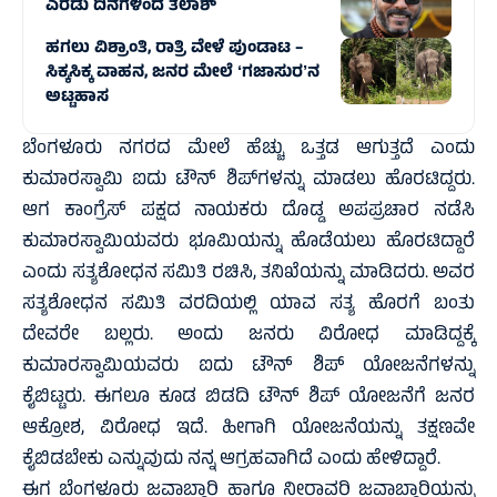
ಎರಡು ದಿನಗಳಿಂದ ತಲಾಶ್‌
ಹಗಲು ವಿಶ್ರಾಂತಿ, ರಾತ್ರಿ ವೇಳೆ ಪುಂಡಾಟ –
ಸಿಕ್ಕಸಿಕ್ಕ ವಾಹನ, ಜನರ ಮೇಲೆ ʻಗಜಾಸುರʼನ
ಅಟ್ಟಹಾಸ
ಬೆಂಗಳೂರು ನಗರದ ಮೇಲೆ ಹೆಚ್ಚು ಒತ್ತಡ ಆಗುತ್ತದೆ ಎಂದು
ಕುಮಾರಸ್ವಾಮಿ ಐದು ಟೌನ್ ಶಿಪ್‌ಗಳನ್ನು ಮಾಡಲು ಹೊರಟಿದ್ದರು.
ಆಗ ಕಾಂಗ್ರೆಸ್ ಪಕ್ಷದ ನಾಯಕರು ದೊಡ್ಡ ಅಪಪ್ರಚಾರ ನಡೆಸಿ
ಕುಮಾರಸ್ವಾಮಿಯವರು ಭೂಮಿಯನ್ನು ಹೊಡೆಯಲು ಹೊರಟಿದ್ದಾರೆ
ಎಂದು ಸತ್ಯಶೋಧನ ಸಮಿತಿ ರಚಿಸಿ, ತನಿಖೆಯನ್ನು ಮಾಡಿದರು. ಅವರ
ಸತ್ಯಶೋಧನ ಸಮಿತಿ ವರದಿಯಲ್ಲಿ ಯಾವ ಸತ್ಯ ಹೊರಗೆ ಬಂತು
ದೇವರೇ ಬಲ್ಲರು. ಅಂದು ಜನರು ವಿರೋಧ ಮಾಡಿದ್ದಕ್ಕೆ
ಕುಮಾರಸ್ವಾಮಿಯವರು ಐದು ಟೌನ್ ಶಿಪ್ ಯೋಜನೆಗಳನ್ನು
ಕೈಬಿಟ್ಟರು. ಈಗಲೂ ಕೂಡ ಬಿಡದಿ ಟೌನ್ ಶಿಪ್ ಯೋಜನೆಗೆ ಜನರ
ಆಕ್ರೋಶ, ವಿರೋಧ ಇದೆ. ಹೀಗಾಗಿ ಯೋಜನೆಯನ್ನು ತಕ್ಷಣವೇ
ಕೈಬಿಡಬೇಕು ಎನ್ನುವುದು ನನ್ನ ಆಗ್ರಹವಾಗಿದೆ ಎಂದು ಹೇಳಿದ್ದಾರೆ.
ಈಗ ಬೆಂಗಳೂರು ಜವಾಬ್ದಾರಿ ಹಾಗೂ ನೀರಾವರಿ ಜವಾಬ್ದಾರಿಯನ್ನು