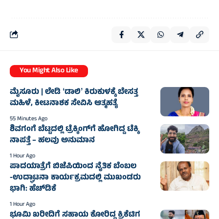
You Might Also Like
ಮೈಸೂರು | ಲೇಡಿ ʻಡಾಲಿʼ ಕಿರುಕುಳಕ್ಕೆ ಬೇಸತ್ತ
ಮಹಿಳೆ, ಕೀಟನಾಶಕ ಸೇವಿಸಿ ಆತ್ಮಹತ್ಯೆ
55 Minutes Ago
ಶಿವಗಂಗೆ ಬೆಟ್ಟದಲ್ಲಿ ಟ್ರೆಕ್ಕಿಂಗ್‌ಗೆ ಹೋಗಿದ್ದ ಟೆಕ್ಕಿ
ನಾಪತ್ತೆ – ಹಲವು ಅನುಮಾನ
1 Hour Ago
ಪಾದಯಾತ್ರೆಗೆ ಬಿಜೆಪಿಯಿಂದ ನೈತಿಕ ಬೆಂಬಲ
-ಉದ್ಘಾಟನಾ ಕಾರ್ಯಕ್ರಮದಲ್ಲಿ ಮುಖಂಡರು
ಭಾಗಿ: ಹೆಚ್‌ಡಿಕೆ
1 Hour Ago
ಭೂಮಿ ಖರೀದಿಗೆ ಸಹಾಯ ಕೋರಿದ್ದ ಕ್ರಿಕೆಟಿಗ