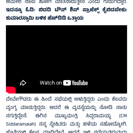
ಆಮೇಲೆ ನಾನು ಹೋಗಿ ಮಾತನಾಡುತ್ತೇನೆ ಎಂದು ಗುಡುಗಿದ್ದಾರೆ.
ಇದನ್ನೂ ಓದಿ:
ಬಿಡದಿ ಟೌನ್ ಶಿಪ್ ಪ್ರಾಜೆಕ್ಟ್ ಕೈಬಿಡಬೇಕು:
ಕುಮಾರಸ್ವಾಮಿ ಬಳಿಕ ಹೆಚ್‌ಡಿಡಿ ಒತ್ತಾಯ
ದೇವೇಗೌಡರು ಈ ಹಿಂದೆ ಸಭೆಯಲ್ಲಿ ಅಳುತ್ತಿದ್ದರು ಎಂದು ಕೆಲವರು
ವ್ಯಂಗ್ಯ ಮಾಡುತ್ತಿದ್ದರು. ಆದರೆ ಈ ವ್ಯವಸ್ಥೆಯನ್ನು ನೋಡಿ ನಾನು
ನಗುತ್ತಿದ್ದೇನೆ. ಈಗಿನ ಮುಖ್ಯಮಂತ್ರಿ ಸಿದ್ದರಾಮಯ್ಯ (CM
Siddaramaiah) ನನ್ನ ಸ್ನೇಹಿತರು ಮತ್ತು ಹಳೆಯ ಸಹೋದ್ಯೋಗಿ.