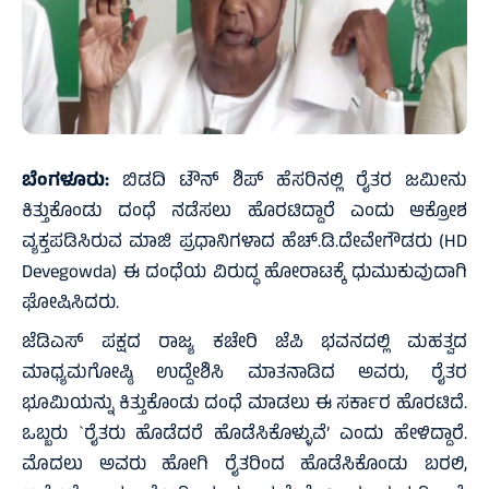
ಬೆಂಗಳೂರು:
ಬಿಡದಿ ಟೌನ್ ಶಿಪ್ ಹೆಸರಿನಲ್ಲಿ ರೈತರ ಜಮೀನು
ಕಿತ್ತುಕೊಂಡು ದಂಧೆ ನಡೆಸಲು ಹೊರಟಿದ್ದಾರೆ ಎಂದು ಆಕ್ರೋಶ
ವ್ಯಕ್ತಪಡಿಸಿರುವ ಮಾಜಿ ಪ್ರಧಾನಿಗಳಾದ ಹೆಚ್.ಡಿ.ದೇವೇಗೌಡರು (HD
Devegowda) ಈ ದಂಧೆಯ ವಿರುದ್ಧ ಹೋರಾಟಕ್ಕೆ ಧುಮುಕುವುದಾಗಿ
ಘೋಷಿಸಿದರು.
ಜೆಡಿಎಸ್ ಪಕ್ಷದ ರಾಜ್ಯ ಕಚೇರಿ ಜೆಪಿ ಭವನದಲ್ಲಿ ಮಹತ್ವದ
ಮಾಧ್ಯಮಗೋಷ್ಠಿ ಉದ್ದೇಶಿಸಿ ಮಾತನಾಡಿದ ಅವರು, ರೈತರ
ಭೂಮಿಯನ್ನು ಕಿತ್ತುಕೊಂಡು ದಂಧೆ ಮಾಡಲು ಈ ಸರ್ಕಾರ ಹೊರಟಿದೆ.
ಒಬ್ಬರು `ರೈತರು ಹೊಡೆದರೆ ಹೊಡೆಸಿಕೊಳ್ಳುವೆ’ ಎಂದು ಹೇಳಿದ್ದಾರೆ.
ಮೊದಲು ಅವರು ಹೋಗಿ ರೈತರಿಂದ ಹೊಡೆಸಿಕೊಂಡು ಬರಲಿ,