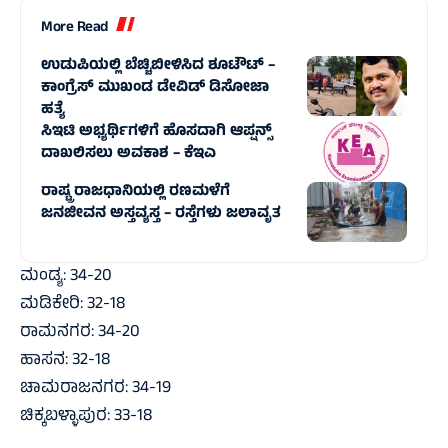
More Read
ಉಡುಪಿಯಲ್ಲಿ ಬೆಚ್ಚಿಬೀಳಿಸಿದ ಶೂಟೌಟ್ –
ಕಾಂಗ್ರೆಸ್ ಮುಖಂಡ ಡೇವಿಡ್ ಡಿಸೋಜಾ
ಹತ್ಯೆ
ಸಿಇಟಿ ಅಭ್ಯರ್ಥಿಗಳಿಗೆ ಹೊಸದಾಗಿ ಆಪ್ಷನ್ಸ್
ದಾಖಲಿಸಲು ಅವಕಾಶ – ಕೆಇಎ
ರಾಷ್ಟ್ರ ರಾಜಧಾನಿಯಲ್ಲಿ ರಣಮಳೆಗೆ
ಜನಜೀವನ ಅಸ್ತವ್ಯಸ್ತ – ರಸ್ತೆಗಳು ಜಲಾವೃತ
ಮಂಡ್ಯ: 34-20
ಮಡಿಕೇರಿ: 32-18
ರಾಮನಗರ: 34-20
ಹಾಸನ: 32-18
ಚಾಮರಾಜನಗರ: 34-19
ಚಿಕ್ಕಬಳ್ಳಾಪುರ: 33-18