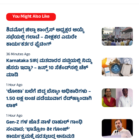
You Might Also Like
ಶಿವಮೊಗ್ಗ ಜಿಲ್ಲಾ ಕಾಂಗ್ರೆಸ್ ಅಧ್ಯಕ್ಷರ ಆಯ್ಕೆ
ಸಭೆಯಲ್ಲಿ ಗಲಾಟೆ – ವೀಕ್ಷಕರ ಎದುರೇ
ಕಾರ್ಯಕರ್ತರ ಫೈಟಿಂಗ್
36 Minutes Ago
Karnataka SIR| ಮತದಾರರ ಪಟ್ಟಿಯಲ್ಲಿ ನಿಮ್ಮ
ಹೆಸರು ಇದ್ಯಾ? – ಜಸ್ಟ್‌ 10 ಸೆಕೆಂಡ್‌ನಲ್ಲಿ ಚೆಕ್‌
ಮಾಡಿ
1 Hour Ago
ʻಲೋಕಾʼ ಬಲೆಗೆ ಬಿದ್ದ ಬೆಸ್ಕಾಂ ಅಧಿಕಾರಿಗಳು –
1.50 ಲಕ್ಷ ಲಂಚ ಪಡೆಯುವಾಗ ರೆಡ್‌ಹ್ಯಾಂಡಾಗಿ
ಲಾಕ್
1 Hour Ago
Gen-Z ಗಳ ಜೊತೆ ನಾಳೆ ರಾಹುಲ್‌ ಗಾಂಧಿ
ಸಂವಾದ; ‘ಛಾತ್ರೋಂ ಕೀ ಗೂಂಜ್’
ಕಾರ್ಯಕ್ರಮಕ್ಕೆ ಷರತ್ತುಬದ್ಧ ಅನುಮತಿ