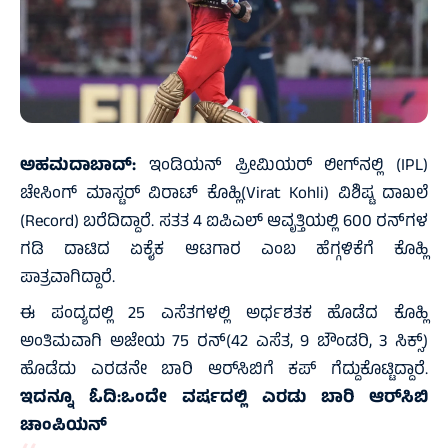
ಅಹಮದಾಬಾದ್:
ಇಂಡಿಯನ್‌ ಪ್ರೀಮಿಯರ್‌ ಲೀಗ್‌ನಲ್ಲಿ (IPL)
ಚೇಸಿಂಗ್‌ ಮಾಸ್ಟರ್‌ ವಿರಾಟ್‌ ಕೊಹ್ಲಿ(Virat Kohli) ವಿಶಿಷ್ಟ ದಾಖಲೆ
(Record) ಬರೆದಿದ್ದಾರೆ. ಸತತ 4 ಐಪಿಎಲ್‌ ಆವೃತ್ತಿಯಲ್ಲಿ 600 ರನ್‌ಗಳ
ಗಡಿ ದಾಟಿದ ಏಕೈಕ ಆಟಗಾರ ಎಂಬ ಹೆಗ್ಗಳಿಕೆಗೆ ಕೊಹ್ಲಿ
ಪಾತ್ರವಾಗಿದ್ದಾರೆ.
ಈ ಪಂದ್ಯದಲ್ಲಿ 25 ಎಸೆತಗಳಲ್ಲಿ ಅರ್ಧಶತಕ ಹೊಡೆದ ಕೊಹ್ಲಿ
ಅಂತಿಮವಾಗಿ ಅಜೇಯ 75 ರನ್‌(42 ಎಸೆತ, 9 ಬೌಂಡರಿ, 3 ಸಿಕ್ಸ್‌)
ಹೊಡೆದು ಎರಡನೇ ಬಾರಿ ಆರ್‌ಸಿಬಿಗೆ ಕಪ್‌ ಗೆದ್ದುಕೊಟ್ಟಿದ್ದಾರೆ.
ಇದನ್ನೂ ಓದಿ:
ಒಂದೇ ವರ್ಷದಲ್ಲಿ ಎರಡು ಬಾರಿ ಆರ್‌ಸಿಬಿ
ಚಾಂಪಿಯನ್‌