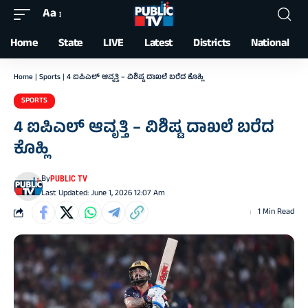
Aa
Font
Resizer
Home
State
LIVE
Latest
Districts
National
Home
|
Sports
|
4 ಐಪಿಎಲ್‌ ಆವೃತ್ತಿ – ವಿಶಿಷ್ಟ ದಾಖಲೆ ಬರೆದ ಕೊಹ್ಲಿ
SPORTS
4 ಐಪಿಎಲ್‌ ಆವೃತ್ತಿ – ವಿಶಿಷ್ಟ ದಾಖಲೆ ಬರೆದ
ಕೊಹ್ಲಿ
By
PUBLIC TV
Last Updated: June 1, 2026 12:07 Am
1 Min Read