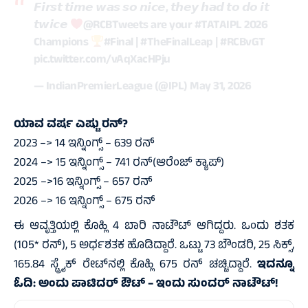
𝙁𝙞𝙧𝙨𝙩 𝙩𝙞𝙢𝙚 𝙬𝙖𝙨 𝙨𝙤 𝙣𝙞𝙘𝙚, 𝙩𝙝𝙚𝙮 𝙝𝙖𝙙 𝙩𝙤 𝙙𝙤 𝙞𝙩
𝙩𝙬𝙞𝙘𝙚
@RCBTweets
are your
#TATAIPL
2026
Champions
#Final
|
#TheFinalLeap
|
#RCBvGT
pic.twitter.com/vAqXacHPju
— IndianPremierLeague (@IPL)
May 31, 2026
ಯಾವ ವರ್ಷ ಎಷ್ಟು ರನ್‌?
2023 –> 14 ಇನ್ನಿಂಗ್ಸ್‌ – 639 ರನ್‌
2024 –> 15 ಇನ್ನಿಂಗ್ಸ್‌ – 741 ರನ್‌(ಆರೆಂಜ್‌ ಕ್ಯಾಪ್‌)
2025 –>16 ಇನ್ನಿಂಗ್ಸ್‌ – 657 ರನ್‌
2026 –> 16 ಇನ್ನಿಂಗ್ಸ್‌ – 675 ರನ್‌
ಈ ಆವೃತ್ತಿಯಲ್ಲಿ ಕೊಹ್ಲಿ 4 ಬಾರಿ ನಾಟೌಟ್‌ ಆಗಿದ್ದರು. ಒಂದು ಶತಕ
(105* ರನ್‌), 5 ಅರ್ಧಶತಕ ಹೊಡಿದ್ದಾರೆ. ಒಟ್ಟು 73 ಬೌಂಡರಿ, 25 ಸಿಕ್ಸ್‌,
165.84 ಸ್ಟ್ರೈಕ್‌ ರೇಟ್‌ನಲ್ಲಿ ಕೊಹ್ಲಿ 675 ರನ್‌ ಚಚ್ಚಿದ್ದಾರೆ.
ಇದನ್ನೂ
ಓದಿ:
ಅಂದು ಪಾಟಿದರ್‌ ಔಟ್‌ – ಇಂದು ಸುಂದರ್‌ ನಾಟೌಟ್‌!