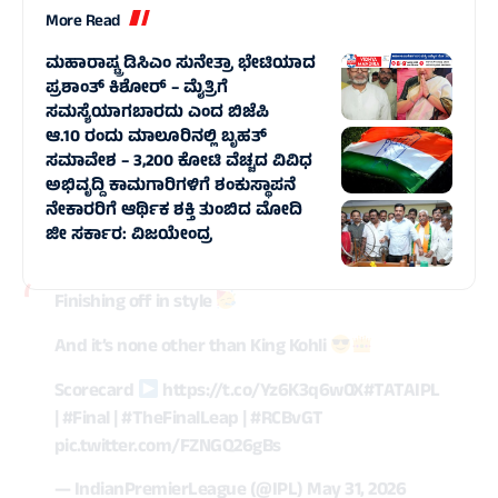
More Read
ಮಹಾರಾಷ್ಟ್ರ ಡಿಸಿಎಂ ಸುನೇತ್ರಾ ಭೇಟಿಯಾದ
ಪ್ರಶಾಂತ್ ಕಿಶೋರ್ – ಮೈತ್ರಿಗೆ
ಸಮಸ್ಯೆಯಾಗಬಾರದು ಎಂದ ಬಿಜೆಪಿ
ಆ.10 ರಂದು ಮಾಲೂರಿನಲ್ಲಿ ಬೃಹತ್‌
ಸಮಾವೇಶ – 3,200 ಕೋಟಿ ವೆಚ್ಚದ ವಿವಿಧ
ಅಭಿವೃದ್ದಿ ಕಾಮಗಾರಿಗಳಿಗೆ ಶಂಕುಸ್ಥಾಪನೆ
ನೇಕಾರರಿಗೆ ಆರ್ಥಿಕ ಶಕ್ತಿ ತುಂಬಿದ ಮೋದಿ
ಜೀ ಸರ್ಕಾರ: ವಿಜಯೇಂದ್ರ
Finishing off in style
And it’s none other than King Kohli
Scorecard
https://t.co/Yz6K3q6w0X
#TATAIPL
|
#Final
|
#TheFinalLeap
|
#RCBvGT
pic.twitter.com/FZNGQ26gBs
— IndianPremierLeague (@IPL)
May 31, 2026