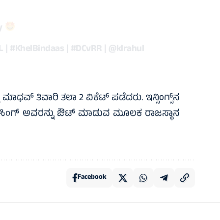
ay
L
|
#KhelBindaas
|
#DCvRR
|
@klrahul
ು ಮಾಧವ್‌ ತಿವಾರಿ ತಲಾ 2 ವಿಕೆಟ್‌ ಪಡೆದರು. ಇನ್ಸಿಂಗ್ಸ್‌ನ
ರವಿ ಸಿಂಗ್‌ ಅವರನ್ನು ಔಟ್‌ ಮಾಡುವ ಮೂಲಕ ರಾಜಸ್ಥಾನ
Facebook