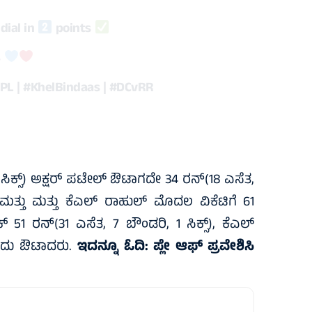
dial in
points
s
IPL
|
#KhelBindaas
|
#DCvRR
ಕ್ಸ್‌) ಅಕ್ಷರ್‌ ಪಟೇಲ್‌ ಔಟಾಗದೇ 34 ರನ್‌(18 ಎಸೆತ,
‌ ಮತ್ತು ಮತ್ತು ಕೆಎಲ್‌ ರಾಹುಲ್‌ ಮೊದಲ ವಿಕೆಟಿಗೆ 61
1 ರನ್‌(31 ಎಸೆತ, 7 ಬೌಂಡರಿ, 1 ಸಿಕ್ಸ್‌), ಕೆಎಲ್‌
ಹೊಡೆದು ಔಟಾದರು.
ಇದನ್ನೂ ಓದಿ:
ಪ್ಲೇ ಆಫ್‌ ಪ್ರವೇಶಿಸಿ