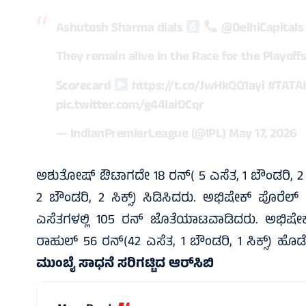
Ashutosh Sharma dials
@DelhiCapitals
They remain alive in the Race for the Playoff
Scorecard
https://t.co/JwHkQQ1ayi
#TATA
pic.twitter.com/g44IaiOCqr
— IndianPremierLeague (@IPL)
May 17, 2026
ಅಶುತೋಷ್‌ ಔಟಾಗದೇ 18 ರನ್‌( 5 ಎಸೆತ, 1 ಬೌಂಡರಿ, 2 ಸಿ
2 ಬೌಂಡರಿ, 2 ಸಿಕ್ಸ್‌) ಸಿಡಿಸಿದರು. ಅಭಿಷೇಕ್‌ ಪೊರೆಲ್
ಎಸೆತಗಳಲ್ಲಿ 105 ರನ್‌ ಜೊತೆಯಾಟವಾಡಿದರು. ಅಭಿಷೇಕ್‌ 5
ರಾಹುಲ್‌ 56 ರನ್‌(42 ಎಸೆತ, 1 ಬೌಂಡರಿ, 1 ಸಿಕ್ಸ್‌) 
ಮುಂಬೈ ಸಾಧನೆ ಸರಿಗಟ್ಟಿದ ಆರ್‌ಸಿಬಿ