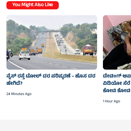
You Might Also Like
ನೈಸ್‌ ರಸ್ತೆ ಟೋಲ್‌ ದರ ಪರಿಷ್ಕರಣೆ – ಹೊಸ ದರ
ಡೇಟಿಂಗ್ ಆಪ್‌
ಹೇಗಿದೆ?
ವಿಡಿಯೋ ಸೆರ
ಕೋಟಿ ಕೋಟಿ
24 Minutes Ago
1 Hour Ago