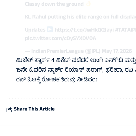
Classy down the ground
KL Rahul putting his elite range on full displ
Updates
https://t.co/JwHkQQ1ayi
#TATAIP
pic.twitter.com/cQySYXDV0A
— IndianPremierLeague (@IPL)
May 17, 2026
ಮಿಚೆಲ್ ಸ್ಟಾರ್ಕ್ 4 ವಿಕೆಟ್‌ ಪಡೆದರೆ ಲುಂಗಿ ಎನ್‌ಗಿಡಿ ಮತ್ತ
15ನೇ ಓವರಿನ ಸ್ಟಾರ್ಕ್‌ ರಿಯಾನ್‌ ಪರಾಗ್‌, ಫೆರೀರಾ, 
ರನ್‌ ಓಟಕ್ಕೆ ರೋಚಕ ತಿರುವು ನೀಡಿದರು.
Share This Article