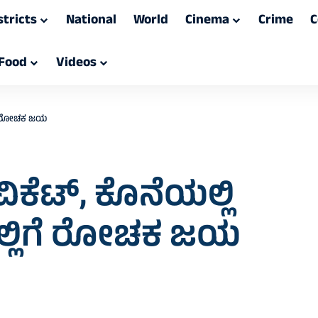
stricts
National
World
Cinema
Crime
C
Food
Videos
ಲ್ಲಿಗೆ ರೋಚಕ ಜಯ
 ವಿಕೆಟ್‌‌, ಕೊನೆಯಲ್ಲಿ
ಡೆಲ್ಲಿಗೆ ರೋಚಕ ಜಯ