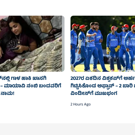
ನಲ್ಲಿ ಗಾಳ ಹಾಕಿ ಖಾಸಗಿ
2027ರ ಏಕದಿನ ವಿಶ್ವಕಪ್‌ಗೆ ಅರ್ಹ
ೆ – ಮಾಯಾವಿ ನಂಬಿ ಬಂದವರಿಗೆ
ಗಿಟ್ಟಿಸಿಕೊಂಡ ಅಫ್ಘಾನ್‌ – 2 ಬಾ
 ನಾಮ!
ವಿಂಡೀಸ್‌ಗೆ ಮುಖಭಂಗ
2 Hours Ago