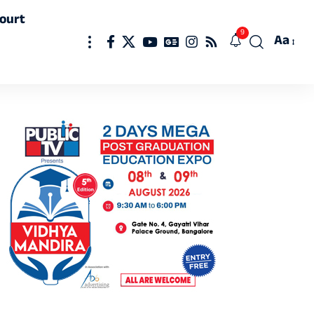
ourt
9
Aa
Font
Resizer