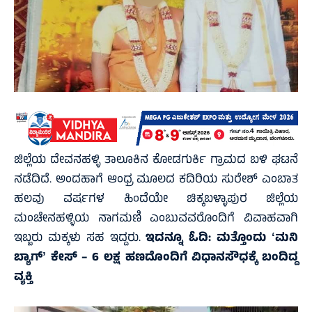
ಜಿಲ್ಲೆಯ ದೇವನಹಳ್ಳಿ ತಾಲೂಕಿನ ಕೋಡಗುರ್ಕಿ ಗ್ರಾಮದ ಬಳಿ ಘಟನೆ
ನಡೆದಿದೆ. ಅಂದಹಾಗೆ ಆಂಧ್ರ ಮೂಲದ ಕದಿರಿಯ ಸುರೇಶ್ ಎಂಬಾತ
ಹಲವು ವರ್ಷಗಳ ಹಿಂದೆಯೇ ಚಿಕ್ಕಬಳ್ಳಾಪುರ ಜಿಲ್ಲೆಯ
ಮಂಚೇನಹಳ್ಳಿಯ ನಾಗಮಣಿ ಎಂಬುವವರೊಂದಿಗೆ ವಿವಾಹವಾಗಿ
ಇಬ್ಬರು ಮಕ್ಕಳು ಸಹ ಇದ್ದರು.
ಇದನ್ನೂ ಓದಿ:
ಮತ್ತೊಂದು ʻಮನಿ
ಬ್ಯಾಗ್ʼ ಕೇಸ್ – 6 ಲಕ್ಷ ಹಣದೊಂದಿಗೆ ವಿಧಾನಸೌಧಕ್ಕೆ ಬಂದಿದ್ದ
ವ್ಯಕ್ತಿ