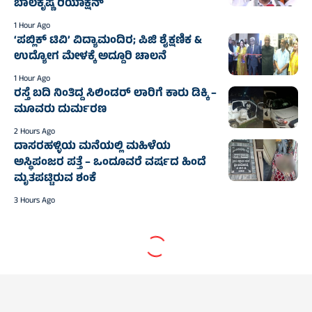
ಬಾಲಕೃಷ್ಣ ರಿಯಾಕ್ಷನ್
1 Hour Ago
‘ಪಬ್ಲಿಕ್ ಟಿವಿ’ ವಿದ್ಯಾಮಂದಿರ; ಪಿಜಿ ಶೈಕ್ಷಣಿಕ &
ಉದ್ಯೋಗ ಮೇಳಕ್ಕೆ ಅದ್ದೂರಿ ಚಾಲನೆ
1 Hour Ago
ರಸ್ತೆ ಬದಿ ನಿಂತಿದ್ದ ಸಿಲಿಂಡರ್ ಲಾರಿಗೆ ಕಾರು ಡಿಕ್ಕಿ –
ಮೂವರು ದುರ್ಮರಣ
2 Hours Ago
ದಾಸರಹಳ್ಳಿಯ ಮನೆಯಲ್ಲಿ ಮಹಿಳೆಯ
ಅಸ್ಥಿಪಂಜರ ಪತ್ತೆ – ಒಂದೂವರೆ ವರ್ಷದ ಹಿಂದೆ
ಮೃತಪಟ್ಟಿರುವ ಶಂಕೆ
3 Hours Ago