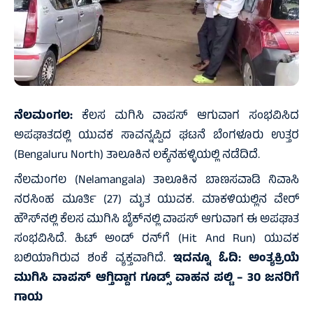
ನೆಲಮಂಗಲ:
ಕೆಲಸ ಮಗಿಸಿ ವಾಪಸ್ ಆಗುವಾಗ ಸಂಭವಿಸಿದ
ಅಪಘಾತದಲ್ಲಿ ಯುವಕ ಸಾವನ್ನಪ್ಪಿದ ಘಟನೆ ಬೆಂಗಳೂರು ಉತ್ತರ
(Bengaluru North) ತಾಲೂಕಿನ ಲಕ್ಕೆನಹಳ್ಳಿಯಲ್ಲಿ ನಡೆದಿದೆ.
ನೆಲಮಂಗಲ (Nelamangala) ತಾಲೂಕಿನ ಬಾಣಸವಾಡಿ ನಿವಾಸಿ
ನರಸಿಂಹ ಮೂರ್ತಿ (27) ಮೃತ ಯುವಕ. ಮಾಕಳಿಯಲ್ಲಿನ ವೇರ್
ಹೌಸ್‌ನಲ್ಲಿ ಕೆಲಸ ಮುಗಿಸಿ ಬೈಕ್‌ನಲ್ಲಿ ವಾಪಸ್‌ ಆಗುವಾಗ ಈ ಅಪಘಾತ
ಸಂಭವಿಸಿದೆ. ಹಿಟ್ ಅಂಡ್ ರನ್‌ಗೆ (Hit And Run) ಯುವಕ
ಬಲಿಯಾಗಿರುವ ಶಂಕೆ ವ್ಯಕ್ತವಾಗಿದೆ.
ಇದನ್ನೂ ಓದಿ:
ಅಂತ್ಯಕ್ರಿಯೆ
ಮುಗಿಸಿ ವಾಪಸ್ ಆಗ್ತಿದ್ದಾಗ ಗೂಡ್ಸ್ ವಾಹನ ಪಲ್ಟಿ – 30 ಜನರಿಗೆ
ಗಾಯ