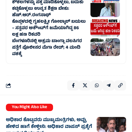
ಕೌಶಲಗಳನ್ನು ಪಕ್ವ ಮಾಡಿಕೊಳ್ಳಲು, ಬದುಕು
ಕಟ್ಟಿಕೊಳ್ಳಲು ಉನ್ನತ ಶಿಕ್ಷಣ ಬೇಕು:
ಹೆಚ್.ಆರ್.ರಂಗನಾಥ್
ಕೊಪ್ಪಳದಲ್ಲಿ ಗೃಹಲಕ್ಷ್ಮೀ ಗೋಲ್ಮಾಲ್‌ ಬಯಲು
– ಸತ್ತವರ ಅಕೌಂಟ್‌ಗೆ ಜಮೆಯಾಗಿದ್ದ 86
ಲಕ್ಷ ಹಣ ರಿಕವರಿ
ಬೆಂಗಳೂರಿನಲ್ಲಿ ಅಕ್ರಮ ಬಾಂಗ್ಲಾ ವಲಸಿಗರ
ಪತ್ತೆಗೆ ಪೊಲೀಸರ ಮೆಗಾ ರೇಡ್; 4 ಮಂದಿ
ವಶಕ್ಕೆ
You Might Also Like
ಅಧಿಕಾರ ಕೊಟ್ಟವರು ಮುಖ್ಯಮಂತ್ರಿಗಳು, ಅವ್ರು
ಹೇಳಿದ ಹಾಗೆ ಕೇಳ್ತೀನಿ: ಅಧಿಕಾರ ವಾಪಸ್ ಪ್ರಶ್ನೆಗೆ