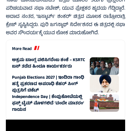
‘ನಾನು ದೋಚುಕುಂಡುವತೆ’ ಚಿತ್ರದ ಮೂಲಕ ತೆಲುಗು ಪ್ರೇಕ್ಷಕರಿಗೆ
ಪರಿಚಯವಾದ ನಭಾ ನಟೇಶ್, ಯುವ ಪ್ರೇಕ್ಷಕರ ಹೃದಯ ಗೆದ್ದಿದ್ದಾರೆ.
ಅದಾದ ನಂತರ, ‘ಇಸ್ಮಾರ್ಟ್ ಶಂಕರ್’ ಚಿತ್ರದ ಮೂಲಕ ರಾತ್ರೋರಾತ್ರಿ
ಕ್ರೇಜ್ ಸೃಷ್ಟಿಸಿದ್ದರು. ಪುರಿ ಜಗನ್ನಾಥ್ ನಿರ್ದೇಶನದ ಈ ಚಿತ್ರದಲ್ಲಿ ನಭಾ
ಅವರ ಸೌಂದರ್ಯಕ್ಕೆ ಯುವ ಲೋಕ ಮಾರುಹೋಗಿದೆ.
More Read
ಅಕ್ರಮ ಬಾಂಗ್ಲ ವಲಿಸಿಗರೆಂಬ ಶಂಕೆ – KSRTC
ಬಸ್‌ ತಡೆದ ಹಿಂದೂ ಕಾರ್ಯಕರ್ತರು
Punjab Elections 2027 | ಇಂದಿರಾ ಗಾಂಧಿ
ಹತ್ಯೆ ಪ್ರಕರಣದ ಅಪರಾಧಿ ಕೆಹರ್‌ ಸಿಂಗ್‌
ಪುತ್ರನಿಗೆ ಟಿಕೆಟ್‌
Independence Day | ಕೆಂಪುಕೋಟೆಯಲ್ಲಿ
ಫಸ್ಟ್‌ ಟೈಮ್‌ ಮೊಳಗಲಿದೆ ‘ವಂದೇ ಮಾತರಂ’
ಗಾಯನ