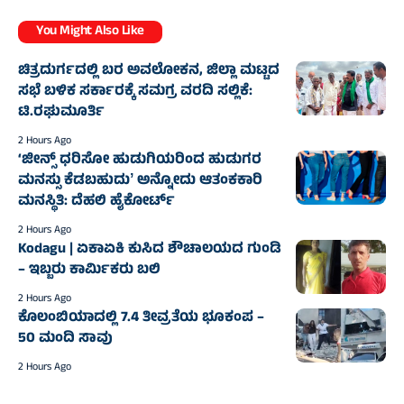
You Might Also Like
ಚಿತ್ರದುರ್ಗದಲ್ಲಿ ಬರ ಅವಲೋಕನ, ಜಿಲ್ಲಾ ಮಟ್ಟದ
ಸಭೆ ಬಳಿಕ ಸರ್ಕಾರಕ್ಕೆ ಸಮಗ್ರ ವರದಿ ಸಲ್ಲಿಕೆ:
ಟಿ.ರಘುಮೂರ್ತಿ
2 Hours Ago
‘ಜೀನ್ಸ್‌ ಧರಿಸೋ ಹುಡುಗಿಯರಿಂದ ಹುಡುಗರ
ಮನಸ್ಸು ಕೆಡಬಹುದುʼ ಅನ್ನೋದು ಆತಂಕಕಾರಿ
ಮನಸ್ಥಿತಿ: ದೆಹಲಿ ಹೈಕೋರ್ಟ್
2 Hours Ago
Kodagu | ಏಕಾಏಕಿ ಕುಸಿದ ಶೌಚಾಲಯದ ಗುಂಡಿ
– ಇಬ್ಬರು ಕಾರ್ಮಿಕರು ಬಲಿ
2 Hours Ago
ಕೊಲಂಬಿಯಾದಲ್ಲಿ 7.4 ತೀವ್ರತೆಯ ಭೂಕಂಪ –
50 ಮಂದಿ ಸಾವು
2 Hours Ago