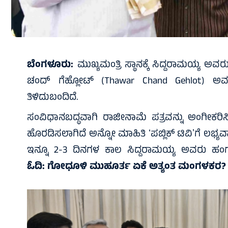
ಬೆಂಗಳೂರು:
ಮುಖ್ಯಮಂತ್ರಿ ಸ್ಥಾನಕ್ಕೆ ಸಿದ್ದರಾಮಯ್ಯ ಅವರ
ಚಂದ್‌ ಗೆಹ್ಲೋಟ್‌ (Thawar Chand Gehlot) ಅ
ತಿಳಿದುಬಂದಿದೆ.
ಸಂವಿಧಾನಬದ್ಧವಾಗಿ ರಾಜೀನಾಮೆ ಪತ್ರವನ್ನು ಅಂಗೀಕರಿ
ಹೊರಡಿಸಲಾಗಿದೆ ಅನ್ನೋ ಮಾಹಿತಿ ʻಪಬ್ಲಿಕ್‌ ಟಿವಿʼಗೆ ಲಭ
ಇನ್ನೂ 2-3 ದಿನಗಳ ಕಾಲ ಸಿದ್ದರಾಮಯ್ಯ ಅವರು ಹಂ
ಓದಿ:
ಗೋಧೂಳಿ ಮುಹೂರ್ತ ಏಕೆ ಅತ್ಯಂತ ಮಂಗಳಕರ