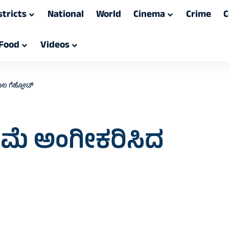
stricts
National
World
Cinema
Crime
C
Food
Videos
ಾಲ ಗೆಹ್ಲೋಟ್
ಾಮೆ ಅಂಗೀಕರಿಸಿದ