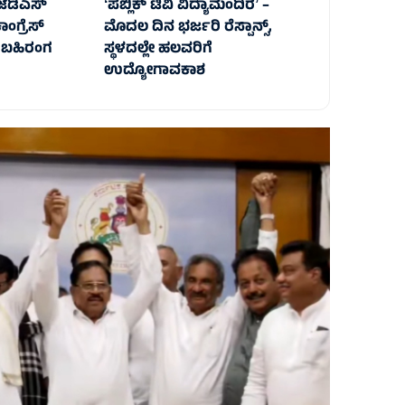
ಡಿಎಸ್‌‍
ʻಪಬ್ಲಿಕ್‌ ಟಿವಿ ವಿದ್ಯಾಮಂದಿರʼ –
ಂಗ್ರೆಸ್‌‍
ಮೊದಲ ದಿನ ಭರ್ಜರಿ ರೆಸ್ಪಾನ್ಸ್‌,
ೆ ಬಹಿರಂಗ
ಸ್ಥಳದಲ್ಲೇ ಹಲವರಿಗೆ
ಉದ್ಯೋಗಾವಕಾಶ