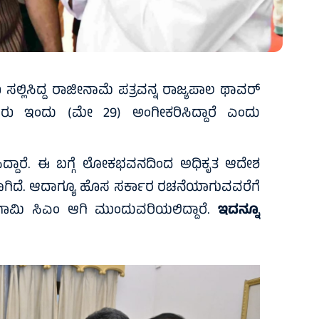
ು ಸಲ್ಲಿಸಿದ್ದ ರಾಜೀನಾಮೆ ಪತ್ರವನ್ನ ರಾಜ್ಯಪಾಲ ಥಾವರ್‌
ವರು ಇಂದು (ಮೇ 29) ಅಂಗೀಕರಿಸಿದ್ದಾರೆ ಎಂದು
ಸಿದ್ದಾರೆ. ಈ ಬಗ್ಗೆ ಲೋಕಭವನದಿಂದ ಅಧಿಕೃತ ಆದೇಶ
್ಯವಾಗಿದೆ. ಆದಾಗ್ಯೂ ಹೊಸ ಸರ್ಕಾರ ರಚನೆಯಾಗುವವರೆಗೆ
ಗಾಮಿ ಸಿಎಂ ಆಗಿ ಮುಂದುವರಿಯಲಿದ್ದಾರೆ.
ಇದನ್ನೂ
?