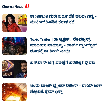
Cinema News
ಶಾಂತಿಕ್ರಾಂತಿ ಮರು ಬಿಡುಗಡೆಗೆ ಹಲವು ವಿಘ್ನ –
ಮೇಕಿಂಗ್ ಹಿಂದಿದೆ ಕರಾಳ ಕಥೆ
Toxic Trailer | ರಾ ಆ್ಯಕ್ಷನ್‌… ರೊಮ್ಯಾನ್ಸ್‌…
ಮಾಫಿಯಾ ಸಾಮ್ರಾಜ್ಯ – ಡಾರ್ಕ್‌ ಗ್ಯಾಂಗ್‌ಸ್ಟರ್‌
ಲೋಕಕ್ಕೆ ರಾ`ಕಿಂಗ್‌’ ಎಂಟ್ರಿ!
ಬಿಗ್‌ಬಾಸ್ ಅಗ್ನಿ ಪರೀಕ್ಷೆಗೆ ಬರಲಿಲ್ಲ ಗಿಲ್ಲಿ ನಟ
ಇಂದು ಟಾಕ್ಸಿಕ್ ಟ್ರೈಲರ್ ರಿಲೀಸ್‌ – ರಾಯ್‌ ಲುಕ್
ಸ್ಫೋಟಕ್ಕೆ ಟೈಮ್‌ ಫಿಕ್ಸ್‌