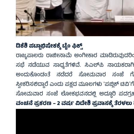
ಡಿಕೆಶಿ ಪಟ್ಟಾಭಿಷೇಕಕ್ಕೆ ಟೈಂ ಫಿಕ್ಸ್‌
ರಾಜ್ಯಪಾಲರು ರಾಜೀನಾಮೆ ಅಂಗೀಕಾರ ಮಾಡಿರುವುದರಿಂದ
ಸಭೆ ನಡೆಯುವ ಸಾಧ್ಯತೆಗಳಿವೆ. ಸಿಎಲ್‌ಪಿ ನಾಯಕರಾಗಿ
ಅಂದುಕೊಂಡಂತೆ ನಡೆದರೆ ಸೋಮವಾರ ಸಂಜೆ ಗೋದ
ಸ್ವೀಕರಿಸಲಿದ್ದಾರೆ ಎಂದು ಪಕ್ಷದ ಮೂಲಗಳು ʻಪಬ್ಲಿಕ್‌ ಟಿವಿʼಗೆ 
ಸೋಮವಾರ ಸಂಜೆ ಲೋಕಭವನದಲ್ಲಿ ಅದ್ಧೂರಿ ಪದಗ್ರಹಣಕ್
ವಂಚನೆ ಪ್ರಕರಣ – 2 ವರ್ಷ ವಿದೇಶಿ ಪ್ರವಾಸಕ್ಕೆ ತೆರಳಲು