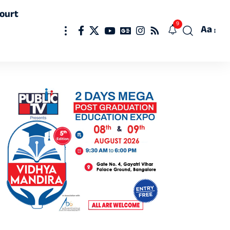
ourt
9
Aa
Font
Resizer