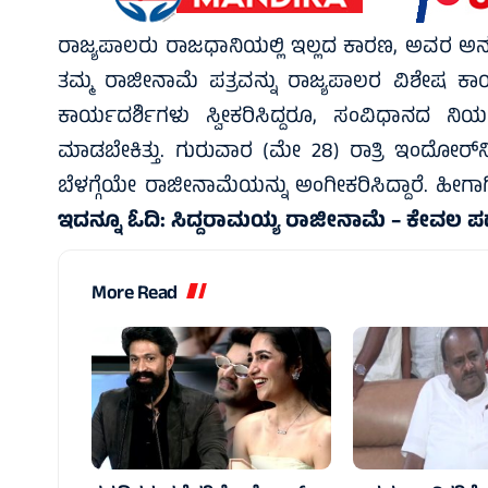
ರಾಜ್ಯಪಾಲರು ರಾಜಧಾನಿಯಲ್ಲಿ ಇಲ್ಲದ ಕಾರಣ, ಅವರ ಅನುಪ
ತಮ್ಮ ರಾಜೀನಾಮೆ ಪತ್ರವನ್ನು ರಾಜ್ಯಪಾಲರ ವಿಶೇಷ ಕಾರ್ಯ
ಕಾರ್ಯದರ್ಶಿಗಳು ಸ್ವೀಕರಿಸಿದ್ದರೂ, ಸಂವಿಧಾನದ ನಿ
ಮಾಡಬೇಕಿತ್ತು. ಗುರುವಾರ (ಮೇ 28) ರಾತ್ರಿ ಇಂದೋರ್‌
ಬೆಳಗ್ಗೆಯೇ ರಾಜೀನಾಮೆಯನ್ನು ಅಂಗೀಕರಿಸಿದ್ದಾರೆ. ಹೀಗಾಗ
ಇದನ್ನೂ ಓದಿ:
ಸಿದ್ದರಾಮಯ್ಯ ರಾಜೀನಾಮೆ – ಕೇವಲ ಪದ
More Read