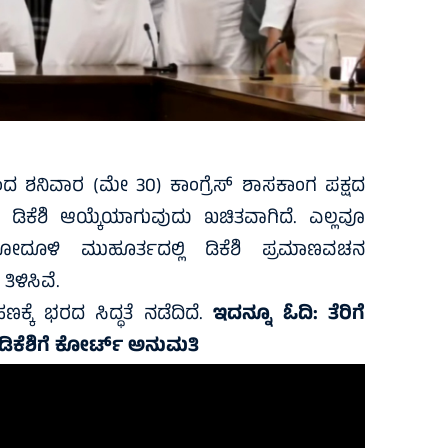
 ಶನಿವಾರ (ಮೇ 30) ಕಾಂಗ್ರೆಸ್ ಶಾಸಕಾಂಗ ಪಕ್ಷದ
 ಡಿಕೆಶಿ ಆಯ್ಕೆಯಾಗುವುದು ಖಚಿತವಾಗಿದೆ. ಎಲ್ಲವೂ
ೂಳಿ ಮುಹೂರ್ತದಲ್ಲಿ ಡಿಕೆಶಿ ಪ್ರಮಾಣವಚನ
ತಿಳಿಸಿವೆ.
ಕೆ ಭರದ ಸಿದ್ಧತೆ ನಡೆದಿದೆ.
ಇದನ್ನೂ ಓದಿ:
ತೆರಿಗೆ
 ಡಿಕೆಶಿಗೆ ಕೋರ್ಟ್‌ ಅನುಮತಿ