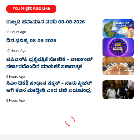
You Might Also Like
ರಾಜ್ಯದ ಹವಾಮಾನ ವರದಿ 08-08-2026
16 Hours Ago
ದಿನ ಭವಿಷ್ಯ 08-08-2026
10 Hours Ago
ಜೆಪಿಎಸ್‌ಸಿ ಪ್ರಶ್ನೆಪತ್ರಿಕೆ ಸೋರಿಕೆ – ಜಾರ್ಖಂಡ್‌
ಸರ್ಕಾರದೊಂದಿಗೆ ಮಾತುಕತೆ ಸಕಾರಾತ್ಮಕ
9 Hours Ago
ಸಿಎಂ ಡಿಕೆಶಿ ಸಂಧಾನ ಸಕ್ಸಸ್‌ – ನಾನು ಸ್ವೀಕರ್
ಆಗಿ ಕೆಲಸ ಮಾಡ್ತೀನಿ ಎಂದ ಟಿಬಿ ಜಯಚಂದ್ರ
9 Hours Ago