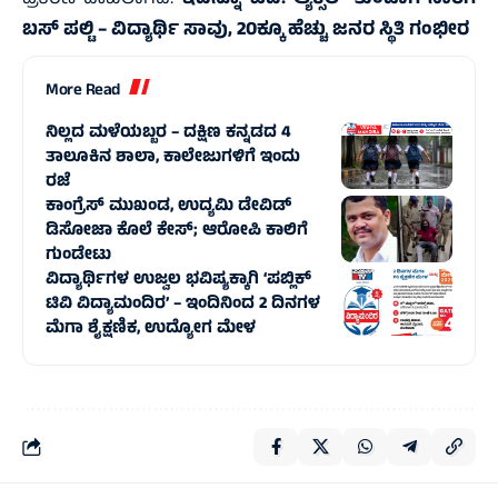
ಪ್ರಕರಣ ದಾಖಲಾಗಿದೆ.
ಇದನ್ನೂ ಓದಿ:
ಆ್ಯಕ್ಸಲ್ ತುಂಡಾಗಿ ಸಾರಿಗೆ
ಬಸ್‌ ಪಲ್ಟಿ – ವಿದ್ಯಾರ್ಥಿ ಸಾವು, 20ಕ್ಕೂ ಹೆಚ್ಚು ಜನರ ಸ್ಥಿತಿ ಗಂಭೀರ
More Read
ನಿಲ್ಲದ ಮಳೆಯಬ್ಬರ – ದಕ್ಷಿಣ ಕನ್ನಡದ 4
ತಾಲೂಕಿನ ಶಾಲಾ, ಕಾಲೇಜುಗಳಿಗೆ ಇಂದು
ರಜೆ
ಕಾಂಗ್ರೆಸ್‌ ಮುಖಂಡ, ಉದ್ಯಮಿ ಡೇವಿಡ್‌
ಡಿಸೋಜಾ ಕೊಲೆ ಕೇಸ್;‌ ಆರೋಪಿ ಕಾಲಿಗೆ
ಗುಂಡೇಟು
ವಿದ್ಯಾರ್ಥಿಗಳ ಉಜ್ವಲ ಭವಿಷ್ಯಕ್ಕಾಗಿ ‘ಪಬ್ಲಿಕ್
ಟಿವಿ ವಿದ್ಯಾಮಂದಿರ’ – ಇಂದಿನಿಂದ 2 ದಿನಗಳ
ಮೆಗಾ ಶೈಕ್ಷಣಿಕ, ಉದ್ಯೋಗ ಮೇಳ