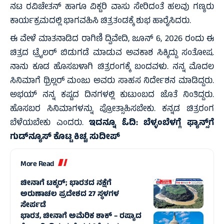
ನಟ ರವಿಚೇತನ್ ಹಾಗೂ ವಿಕ್ಟರಿ ವಾಸು ಸೇರಿದಂತೆ ಹಲವು ಗಣ್ಯರು
ಕಾರ್ಯಕ್ರಮದಲ್ಲಿ ಭಾಗವಹಿಸಿ ಚಿತ್ರತಂಡಕ್ಕೆ ಶುಭ ಹಾರೈಸಿದರು.
ಈ ವೇಳೆ ಮಾತನಾಡಿದ ರಾಗಿಣಿ ದ್ವಿವೇದಿ, ಜೂನ್ 6, 2026 ರಂದು ಈ
ಚಿತ್ರದ ಟ್ರೈಲರ್ ಬಿಡುಗಡೆ ಮಾಡುವ ಅವಕಾಶ ಸಿಕ್ಕಿದ್ದು ಸಂತೋಷ.
ನಾನು ಕೂಡ ಹೊಸಬಳಾಗಿ ಚಿತ್ರರಂಗಕ್ಕೆ ಬಂದವಳು. ನನ್ನ ಮೊದಲ
ಸಿನಿಮಾಗೆ ಥ್ರಿಲ್ಲರ್ ಮಂಜು ಅವರು ಸಾಹಸ ನಿರ್ದೇಶನ ಮಾಡಿದ್ದರು.
ಅಭಯ್ ನನ್ನ ಕಷ್ಟದ ದಿನಗಳಲ್ಲಿ ಕುಟುಂಬದ ಜೊತೆ ನಿಂತಿದ್ದರು.
ಹೊಸಬರ ಸಿನಿಮಾಗಳನ್ನು ಪ್ರೋತ್ಸಾಹಿಸಬೇಕು. ಕನ್ನಡ ಚಿತ್ರರಂಗ
ಬೆಳೆಯಬೇಕು ಎಂದರು.
ಇದನ್ನೂ ಓದಿ:
ಬೆಳ್ಳಂಬೆಳಗ್ಗೆ ಫ್ಯಾನ್ಸ್‌ಗೆ
ಗುಡ್‌ನ್ಯೂಸ್ ಕೊಟ್ಟ ಕಿಚ್ಚ ಸುದೀಪ್
More Read
ಚೀನಾಗೆ ಟಕ್ಕರ್‌; ಭಾರತದ ನಕ್ಷೆಗೆ
ಅರುಣಾಚಲ ಪ್ರದೇಶದ 27 ಸ್ಥಳಗಳ
ಸೇರ್ಪಡೆ
ಭಾರತ, ಚೀನಾಗೆ ಅಮೆರಿಕ ಶಾಕ್‌ – ರಷ್ಯಾದ