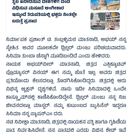
ತೈಲ ಖರೀದಿಸುವ ದೇಶಗಳಿಗೆ ದಂಡ
ವಿಧಿಸುವ ಮಸೂದೆ ಅಂಗೀಕಾರ
ಇನ್ಮುಂದೆ ತಿರುಪತಿಯಲ್ಲಿ ಭಕ್ತರು ನಿಂತಲ್ಲೇ
ಬರುತ್ತೆ ಪ್ರಸಾದ
ನಿರ್ಮಾಪಕ ಪ್ರಶಾಂತ್ ಟಿ. ತಂಬ್ರಳ್ಳಿಮಠ ಮಾತನಾಡಿ, ಅಭಯ್ ನನ್ನ
ಸ್ನೇಹಿತ. ಅವರ ಮೂಲಕವೇ ಥ್ರಿಲ್ಲರ್ ಮಂಜು ಪರಿಚಯವಾದರು.
ಸಿನಿಮಾ ತುಂಬಾ ಚೆನ್ನಾಗಿ ಮೂಡಿಬಂದಿದೆ ಎಂದು ಹೇಳಿದರು.
ನಾಯಕ ಅಭಯ್‌ವೀರ್ ಮಾತನಾಡಿ, ಚಿತ್ರದ ಎಕ್ಸಿಕ್ಯೂಟಿವ್
ಪ್ರೊಡ್ಯೂಸರ್ ವಿನಯ್ ಈಗ ನಮ್ಮ ಜೊತೆ ಇಲ್ಲ. ಅವರು ಚಿತ್ರದ
ಪ್ರತಿಯೊಂದು ಕೆಲಸದಲ್ಲೂ ತೊಡಗಿಸಿಕೊಂಡಿದ್ದರು. ಚಿತ್ರದಲ್ಲಿ ಆರು
ವಿಭಿನ್ನ ಆ್ಯಕ್ಷನ್ ದೃಶ್ಯಗಳಿವೆ. ನಾನು ಇಡೀ ಸಿನಿಮಾದಲ್ಲಿ ಒಂದೇ
ಕಾಸ್ಟ್ಯೂಮ್‌ನಲ್ಲಿ ಕಾಣಿಸಿಕೊಂಡಿದ್ದೇನೆ. ಥ್ರಿಲ್ಲರ್ ಮಂಜು ನನ್ನ ನಿಜ
ಜೀವನದಲ್ಲೂ ಮಾಸ್ಟರ್. ನಮ್ಮ ಕುಟುಂಬದ ಬ್ಯುಸಿನೆಸ್ ಇದ್ದರೂ
ಸಿನಿಮಾ ನನ್ನ ಪ್ಯಾಷನ್ಎಂ ದರು.
ನಟಿ ನಿವೀಕ್ಷಾ ಮಾತನಾಡಿ, ಚಿತ್ರದಲ್ಲಿ ನಾಯಕನ ಪತ್ನಿ ಹಾಗೂ ಗೃಹಿಣಿಯ
ಪಾತ್ರ ನಿರ್ವಹಿಸಿದ್ದೇನೆ. ನನ್ನ ಪಾತ್ರದಲ್ಲಿ ಎರಡು ವಿಭಿನ್ನ ಶೇಡ್ಸ್ ಇವೆ