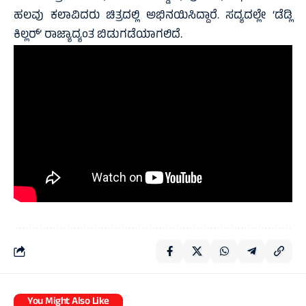
ಹಲವು ಕಲಾವಿದರು ಚಿತ್ರದಲ್ಲಿ ಅಭಿನಯಿಸಿದ್ದಾರೆ. ಸದ್ಯದಲ್ಲೇ ‘ಡೆಡ್ಲಿ
ಕಿಲ್ಲರ್’ ರಾಜ್ಯಾದ್ಯಂತ ಬಿಡುಗಡೆಯಾಗಲಿದೆ.
You Might Also Like