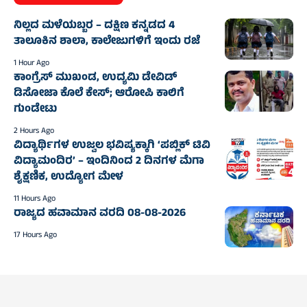
ನಿಲ್ಲದ ಮಳೆಯಬ್ಬರ – ದಕ್ಷಿಣ ಕನ್ನಡದ 4
ತಾಲೂಕಿನ ಶಾಲಾ, ಕಾಲೇಜುಗಳಿಗೆ ಇಂದು ರಜೆ
1 Hour Ago
ಕಾಂಗ್ರೆಸ್‌ ಮುಖಂಡ, ಉದ್ಯಮಿ ಡೇವಿಡ್‌
ಡಿಸೋಜಾ ಕೊಲೆ ಕೇಸ್;‌ ಆರೋಪಿ ಕಾಲಿಗೆ
ಗುಂಡೇಟು
2 Hours Ago
ವಿದ್ಯಾರ್ಥಿಗಳ ಉಜ್ವಲ ಭವಿಷ್ಯಕ್ಕಾಗಿ ‘ಪಬ್ಲಿಕ್ ಟಿವಿ
ವಿದ್ಯಾಮಂದಿರ’ – ಇಂದಿನಿಂದ 2 ದಿನಗಳ ಮೆಗಾ
ಶೈಕ್ಷಣಿಕ, ಉದ್ಯೋಗ ಮೇಳ
11 Hours Ago
ರಾಜ್ಯದ ಹವಾಮಾನ ವರದಿ 08-08-2026
17 Hours Ago