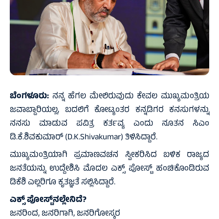
ಬೆಂಗಳೂರು:
ನನ್ನ ಹೆಗಲ ಮೇಲಿರುವುದು ಕೇವಲ ಮುಖ್ಯಮಂತ್ರಿಯ
ಜವಾಬ್ದಾರಿಯಲ್ಲ, ಬದಲಿಗೆ ಕೋಟ್ಯಂತರ ಕನ್ನಡಿಗರ ಕನಸುಗಳನ್ನು
ನನಸು ಮಾಡುವ ಪವಿತ್ರ ಕರ್ತವ್ಯ ಎಂದು ನೂತನ ಸಿಎಂ
ಡಿ.ಕೆ.ಶಿವಕುಮಾರ್‌ (D.K.Shivakumar) ತಿಳಿಸಿದ್ದಾರೆ.
ಮುಖ್ಯಮಂತ್ರಿಯಾಗಿ ಪ್ರಮಾಣವಚನ ಸ್ವೀಕರಿಸಿದ ಬಳಿಕ ರಾಜ್ಯದ
ಜನತೆಯನ್ನು ಉದ್ದೇಶಿಸಿ ಮೊದಲ ಎಕ್ಸ್‌ ಪೋಸ್ಟ್‌ ಹಂಚಿಕೊಂಡಿರುವ
ಡಿಕೆಶಿ ಎಲ್ಲರಿಗೂ ಕೃತಜ್ಞತೆ ಸಲ್ಲಿಸಿದ್ದಾರೆ.
ಎಕ್ಸ್‌ ಪೋಸ್ಟ್‌ನಲ್ಲೇನಿದೆ?
ಜನರಿಂದ, ಜನರಿಗಾಗಿ, ಜನರಿಗೋಸ್ಕರ