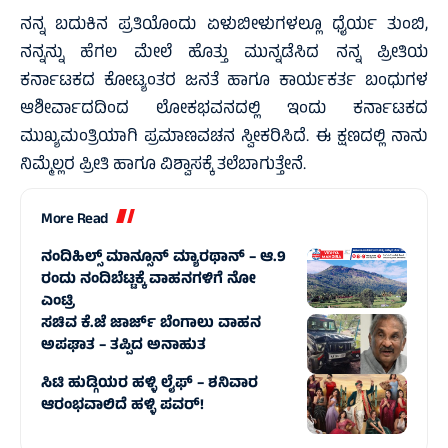
ನನ್ನ ಬದುಕಿನ ಪ್ರತಿಯೊಂದು ಏಳುಬೀಳುಗಳಲ್ಲೂ ಧೈರ್ಯ ತುಂಬಿ,
ನನ್ನನ್ನು ಹೆಗಲ ಮೇಲೆ ಹೊತ್ತು ಮುನ್ನಡೆಸಿದ ನನ್ನ ಪ್ರೀತಿಯ
ಕರ್ನಾಟಕದ ಕೋಟ್ಯಂತರ ಜನತೆ ಹಾಗೂ ಕಾರ್ಯಕರ್ತ ಬಂಧುಗಳ
ಆಶೀರ್ವಾದದಿಂದ ಲೋಕಭವನದಲ್ಲಿ ಇಂದು ಕರ್ನಾಟಕದ
ಮುಖ್ಯಮಂತ್ರಿಯಾಗಿ ಪ್ರಮಾಣವಚನ ಸ್ವೀಕರಿಸಿದೆ. ಈ ಕ್ಷಣದಲ್ಲಿ ನಾನು
ನಿಮ್ಮೆಲ್ಲರ ಪ್ರೀತಿ ಹಾಗೂ ವಿಶ್ವಾಸಕ್ಕೆ ತಲೆಬಾಗುತ್ತೇನೆ.
More Read
ನಂದಿಹಿಲ್ಸ್ ಮಾನ್ಸೂನ್ ಮ್ಯಾರಥಾನ್ – ಆ.9
ರಂದು ನಂದಿಬೆಟ್ಟಕ್ಕೆ ವಾಹನಗಳಿಗೆ ನೋ
ಎಂಟ್ರಿ
ಸಚಿವ ಕೆ.ಜೆ ಜಾರ್ಜ್ ಬೆಂಗಾಲು ವಾಹನ
ಅಪಘಾತ – ತಪ್ಪಿದ ಅನಾಹುತ
ಸಿಟಿ ಹುಡ್ಗಿಯರ ಹಳ್ಳಿ ಲೈಫ್‌ – ಶನಿವಾರ
ಆರಂಭವಾಲಿದೆ ಹಳ್ಳಿ ಪವರ್‌!