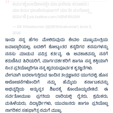
ಕರ್ಮಣ್ಯೇವಾಧಿಕಾರಸ್ತೇ ಮಾ ಫಲೇಷು ಕದಾಚನ |
ಮಾ ಕರ್ಮಫಲಹೇತುರ್ಭೂರ್ ಮಾ ತೇ ಸಂಗೋಸ್ತ್ವ
ಕರ್ಮಣಿ ||
pic.twitter.com/VElVFR1U3M
— DK Shivakumar (@DKShivakumar)
June 3,
2026
ಇಂದು ನನ್ನ ಹೆಗಲ ಮೇಲಿರುವುದು ಕೇವಲ ಮುಖ್ಯಮಂತ್ರಿಯ
ಜವಾಬ್ದಾರಿಯಲ್ಲ, ಬದಲಿಗೆ ಕೋಟ್ಯಂತರ ಕನ್ನಡಿಗರ ಕನಸುಗಳನ್ನು
ನನಸು ಮಾಡುವ ಪವಿತ್ರ ಕರ್ತವ್ಯ. ಈ ಅವಕಾಶವನ್ನು ನನಗೆ
ಕರುಣಿಸಿದ ಹಿರಿಯರಿಗೆ, ಮಾರ್ಗದರ್ಶಕರಿಗೆ ಹಾಗೂ ನನ್ನ ಶಕ್ತಿಯಾಗಿ
ನಿಂತ ಪ್ರತಿಯೊಬ್ಬರಿಗೂ ನನ್ನ ಹೃದಯಪೂರ್ವಕ ಕೃತಜ್ಞತೆಗಳು.
ವೇಗವಾಗಿ ಬದಲಾಗುತ್ತಿರುವ ಇಂದಿನ ತಂತ್ರಜ್ಞಾನದ ಯುಗದಲ್ಲಿ, ಹೊಸ
ಆಲೋಚನೆಗಳೊಂದಿಗೆ ನಮ್ಮ ಹೆಮ್ಮೆಯ ಕರ್ನಾಟಕವನ್ನು
ಅಭಿವೃದ್ಧಿಯ ಅತ್ಯುನ್ನತ ಶಿಖರಕ್ಕೆ ಕೊಂಡೊಯ್ಯಬೇಕಿದೆ. ಈ
ಸರ್ವತೋಮುಖ ಪ್ರಗತಿಯ ದಾರಿಯಲ್ಲಿ ರೈತರು, ಶ್ರಮಿಕರು,
ಮಹಿಳೆಯರು, ವಿದ್ಯಾರ್ಥಿಗಳು, ಯುವಜನರು ಹಾಗೂ ಪ್ರತಿಯೊಬ್ಬ
ನಾಗರಿಕರ ಸಹಭಾಗಿತ್ವ ನಮಗೆ ಮುಖ್ಯ.