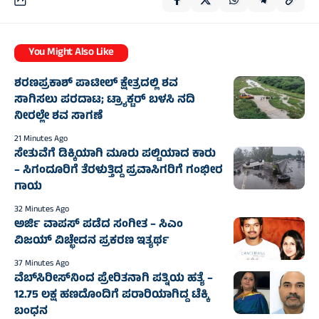
You Might Also Like
ಶರಣಪ್ರಕಾಶ್ ಪಾಟೀಲ್ ಕ್ಷೇತ್ರದಲ್ಲಿ ಶವ
ಸಾಗಿಸಲು ಪರದಾಟ; ಟ್ರ್ಯಾಕ್ಟರ್‌ ಬಳಸಿ ನದಿ
ನೀರಲ್ಲೇ ಶವ ಸಾಗಣೆ
21 Minutes Ago
ಸೇತುವೆಗೆ ಡಿಕ್ಕಿಯಾಗಿ ಮೂರು ಪಲ್ಟಿಯಾದ ಕಾರು
– ಸಿಗಂದೂರಿಗೆ ತೆರಳುತ್ತಿದ್ದ ಪ್ರವಾಸಿಗರಿಗೆ ಗಂಭೀರ
ಗಾಯ
32 Minutes Ago
ಅರ್ಜಿ ವಾಪಸ್ ಪಡೆದ ಸಂಗೀತ – ಸಿಎಂ
ವಿಜಯ್ ವಿಚ್ಛೇದನ ಪ್ರಕರಣ ಇತ್ಯರ್ಥ
37 Minutes Ago
ವೆಬ್‌ಸಿರೀಸ್‌ನಿಂದ ಪ್ರೇರಿತನಾಗಿ ಪತ್ನಿಯ ಹತ್ಯೆ –
12.75 ಲಕ್ಷ ಹಣದೊಂದಿಗೆ ಪರಾರಿಯಾಗಿದ್ದ ಟೆಕ್ಕಿ
ಬಂಧನ