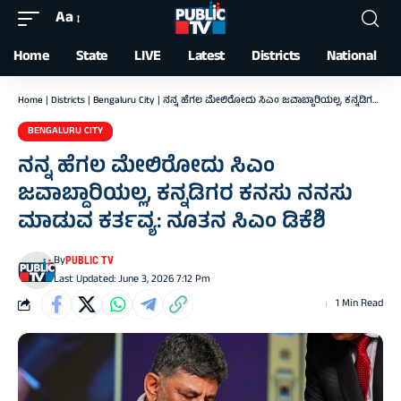
Aa
Font
Resizer
Home
State
LIVE
Latest
Districts
National
Home
|
Districts
|
Bengaluru City
|
ನನ್ನ ಹೆಗಲ ಮೇಲಿರೋದು ಸಿಎಂ ಜವಾಬ್ದಾರಿಯಲ್ಲ, ಕನ್ನಡಿಗರ ಕನಸು ನನಸು ಮಾಡುವ ಕರ್ತವ್ಯ: ನೂತನ ಸಿಎಂ ಡಿಕೆಶಿ
BENGALURU CITY
ನನ್ನ ಹೆಗಲ ಮೇಲಿರೋದು ಸಿಎಂ
ಜವಾಬ್ದಾರಿಯಲ್ಲ, ಕನ್ನಡಿಗರ ಕನಸು ನನಸು
ಮಾಡುವ ಕರ್ತವ್ಯ: ನೂತನ ಸಿಎಂ ಡಿಕೆಶಿ
By
PUBLIC TV
Last Updated: June 3, 2026 7:12 Pm
1 Min Read