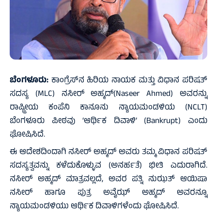
ಬೆಂಗಳೂರು:
ಕಾಂಗ್ರೆಸ್‌ನ ಹಿರಿಯ ನಾಯಕ ಮತ್ತು ವಿಧಾನ ಪರಿಷತ್
ಸದಸ್ಯ (MLC) ನಸೀರ್ ಅಹ್ಮದ್(Naseer Ahmed) ಅವರನ್ನು
ರಾಷ್ಟ್ರೀಯ ಕಂಪೆನಿ ಕಾನೂನು ನ್ಯಾಯಮಂಡಳಿಯ (NCLT)
ಬೆಂಗಳೂರು ಪೀಠವು ‘ಆರ್ಥಿಕ ದಿವಾಳಿ’ (Bankrupt) ಎಂದು
ಘೋಷಿಸಿದೆ.
ಈ ಆದೇಶದಿಂದಾಗಿ ನಸೀರ್ ಅಹ್ಮದ್ ಅವರು ತಮ್ಮ ವಿಧಾನ ಪರಿಷತ್
ಸದಸ್ಯತ್ವವನ್ನು ಕಳೆದುಕೊಳ್ಳುವ (ಅನರ್ಹತೆ) ಭೀತಿ ಎದುರಾಗಿದೆ.
ನಸೀರ್ ಅಹ್ಮದ್ ಮಾತ್ರವಲ್ಲದೆ, ಅವರ ಪತ್ನಿ ನುಝತ್ ಆಯಿಷಾ
ನಸೀರ್ ಹಾಗೂ ಪುತ್ರ ಅವೈಝ್ ಅಹ್ಮದ್ ಅವರನ್ನೂ
ನ್ಯಾಯಮಂಡಳಿಯು ಆರ್ಥಿಕ ದಿವಾಳಿಗಳೆಂದು ಘೋಷಿಸಿದೆ.