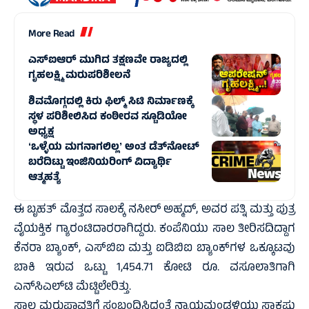
More Read
ಎಸ್‌ಐಆರ್ ಮುಗಿದ ತಕ್ಷಣವೇ ರಾಜ್ಯದಲ್ಲಿ
ಗೃಹಲಕ್ಷ್ಮಿ ಮರುಪರಿಶೀಲನೆ
ಶಿವಮೊಗ್ಗದಲ್ಲಿ ಕಿರು ಫಿಲ್ಮ್ ಸಿಟಿ ನಿರ್ಮಾಣಕ್ಕೆ
ಸ್ಥಳ ಪರಿಶೀಲಿಸಿದ ಕಂಠೀರವ ಸ್ಟೂಡಿಯೋ
ಅಧ್ಯಕ್ಷ
ʻಒಳ್ಳೆಯ ಮಗನಾಗಲಿಲ್ಲʼ ಅಂತ ಡೆತ್‌ನೋಟ್
ಬರೆದಿಟ್ಟು ಇಂಜಿನಿಯರಿಂಗ್ ವಿದ್ಯಾರ್ಥಿ
ಆತ್ಮಹತ್ಯೆ‌
ಈ ಬೃಹತ್ ಮೊತ್ತದ ಸಾಲಕ್ಕೆ ನಸೀರ್ ಅಹ್ಮದ್, ಅವರ ಪತ್ನಿ ಮತ್ತು ಪುತ್ರ
ವೈಯಕ್ತಿಕ ಗ್ಯಾರಂಟಿದಾರರಾಗಿದ್ದರು. ಕಂಪೆನಿಯು ಸಾಲ ತೀರಿಸದಿದ್ದಾಗ
ಕೆನರಾ ಬ್ಯಾಂಕ್, ಎಸ್‌ಬಿಐ ಮತ್ತು ಐಡಿಬಿಐ ಬ್ಯಾಂಕ್‌ಗಳ ಒಕ್ಕೂಟವು
ಬಾಕಿ ಇರುವ ಒಟ್ಟು 1,454.71 ಕೋಟಿ ರೂ. ವಸೂಲಾತಿಗಾಗಿ
ಎನ್‌ಸಿಎಲ್‌ಟಿ ಮೆಟ್ಟಿಲೇರಿತ್ತು.
ಸಾಲ ಮರುಪಾವತಿಗೆ ಸಂಬಂಧಿಸಿದಂತೆ ನ್ಯಾಯಮಂಡಳಿಯು ಸಾಕಷ್ಟು