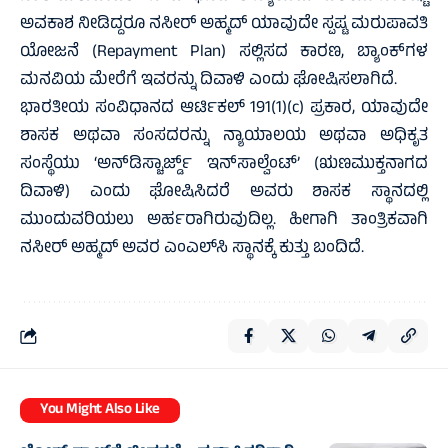
ಅವಕಾಶ ನೀಡಿದ್ದರೂ ನಸೀರ್ ಅಹ್ಮದ್ ಯಾವುದೇ ಸ್ಪಷ್ಟ ಮರುಪಾವತಿ
ಯೋಜನೆ (Repayment Plan) ಸಲ್ಲಿಸದ ಕಾರಣ, ಬ್ಯಾಂಕ್‌ಗಳ
ಮನವಿಯ ಮೇರೆಗೆ ಇವರನ್ನು ದಿವಾಳಿ ಎಂದು ಘೋಷಿಸಲಾಗಿದೆ.
ಭಾರತೀಯ ಸಂವಿಧಾನದ ಆರ್ಟಿಕಲ್ 191(1)(c) ಪ್ರಕಾರ, ಯಾವುದೇ
ಶಾಸಕ ಅಥವಾ ಸಂಸದರನ್ನು ನ್ಯಾಯಾಲಯ ಅಥವಾ ಅಧಿಕೃತ
ಸಂಸ್ಥೆಯು ‘ಅನ್‌ಡಿಸ್ಚಾರ್ಜ್ಡ್ ಇನ್‌ಸಾಲ್ವೆಂಟ್’ (ಋಣಮುಕ್ತನಾಗದ
ದಿವಾಳಿ) ಎಂದು ಘೋಷಿಸಿದರೆ ಅವರು ಶಾಸಕ ಸ್ಥಾನದಲ್ಲಿ
ಮುಂದುವರಿಯಲು ಅರ್ಹರಾಗಿರುವುದಿಲ್ಲ. ಹೀಗಾಗಿ ತಾಂತ್ರಿಕವಾಗಿ
ನಸೀರ್ ಅಹ್ಮದ್ ಅವರ ಎಂಎಲ್‌ಸಿ ಸ್ಥಾನಕ್ಕೆ ಕುತ್ತು ಬಂದಿದೆ.
You Might Also Like