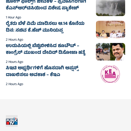
ಜೋಗ್‌ ಫಾಲ್ಸ್‌ಗೆ ಜೀವಕಳೆ – ಪ್ರವಾಸಿಗರಿಗಾಗಿ
ಕೆಎಸ್ಆರ್‌ಟಿಸಿಯಿಂದ ವಿಶೇಷ ಪ್ಯಾಕೇಜ್
1 Hour Ago
ರೈತರು ಬೆಳೆ ವಿಮೆ ಮಾಡಿಸಲು ಆ.14 ಕೊನೆಯ
ದಿನ: ಸಚಿವ ಕೆ.ಹೆಚ್ ಮುನಿಯಪ್ಪ
2 Hours Ago
ಉಡುಪಿಯಲ್ಲಿ ಬೆಚ್ಚಿಬೀಳಿಸಿದ ಶೂಟೌಟ್ –
ಕಾಂಗ್ರೆಸ್ ಮುಖಂಡ ಡೇವಿಡ್ ಡಿಸೋಜಾ ಹತ್ಯೆ
2 Hours Ago
ಸಿಇಟಿ ಅಭ್ಯರ್ಥಿಗಳಿಗೆ ಹೊಸದಾಗಿ ಆಪ್ಷನ್ಸ್
ದಾಖಲಿಸಲು ಅವಕಾಶ – ಕೆಇಎ
2 Hours Ago