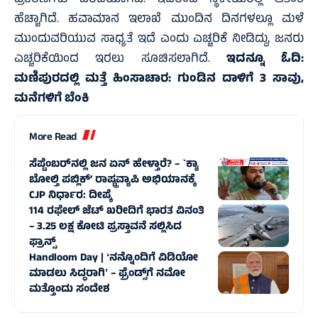
ಪ್ರಕರಣಗಳು ವರದಿಯಾಗಿವೆ. ಇದರಿಂದ ಸ್ಥಳೀಯರಲ್ಲಿ ಆತಂಕ
ಹೆಚ್ಚಾಗಿದೆ. ಹವಾಮಾನ ಇಲಾಖೆ ಮುಂದಿನ ದಿನಗಳಲ್ಲೂ ಮಳೆ
ಮುಂದುವರಿಯುವ ಸಾಧ್ಯತೆ ಇದೆ ಎಂದು ಎಚ್ಚರಿಕೆ ನೀಡಿದ್ದು, ಜನರು
ಎಚ್ಚರಿಕೆಯಿಂದ ಇರಲು ಸೂಚಿಸಲಾಗಿದೆ.
ಇದನ್ನೂ ಓದಿ:
ಮಣಿಪುರದಲ್ಲಿ ಮತ್ತೆ ಹಿಂಸಾಚಾರ: ಗುಂಡಿನ ದಾಳಿಗೆ 3 ಸಾವು,
ಮನೆಗಳಿಗೆ ಬೆಂಕಿ
More Read
ಸೆಪ್ಟೆಂಬರ್‌ನಲ್ಲಿ ಜನ ಏನ್‌ ಹೇಳ್ತಾರೆ? – `ಕ್ಯಾ
ಬೋಲ್ತಿ ಪಬ್ಲಿಕ್’ ರಾಷ್ಟ್ರವ್ಯಾಪಿ ಅಭಿಯಾನಕ್ಕೆ
CJP ನಿರ್ಧಾರ: ದೀಪ್ಕೆ
114 ರಫೇಲ್ ಜೆಟ್‌ ಖರೀದಿಗೆ ಭಾರತ ವಿನಂತಿ
– 3.25 ಲಕ್ಷ ಕೋಟಿ ಪ್ರಸ್ತಾವನೆ ಸಲ್ಲಿಸಿದ
ಫ್ರಾನ್ಸ್‌
Handloom Day | ʻನನ್ನೊಂದಿಗೆ ವಿಡಿಯೋ
ಮಾಡಲು ಸಿದ್ಧರಾಗಿʼ – ಫ್ರೆಂಡ್ಸ್‌ಗೆ ನಮೋ
ಮತ್ತೊಂದು ಸಂದೇಶ