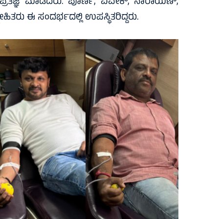
್ರತಿಜ್ಞೆ ಮಾಡಿದರು. ಪೂರ್ಣ, ವಿವೇಕ್, ನಾರಾಯಣ್,
ಿತರು ಈ ಸಂದರ್ಭದಲ್ಲಿ ಉಪಸ್ಥಿತರಿದ್ದರು.