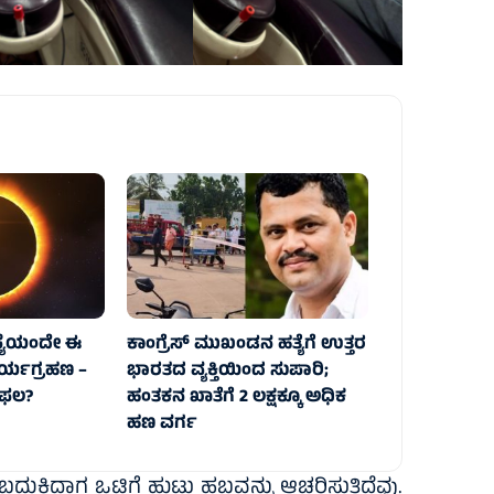
ಯೆಯಂದೇ ಈ
ಕಾಂಗ್ರೆಸ್‌ ಮುಖಂಡನ ಹತ್ಯೆಗೆ ಉತ್ತರ
್ಯಗ್ರಹಣ –
ಭಾರತದ ವ್ಯಕ್ತಿಯಿಂದ ಸುಪಾರಿ;
 ಫಲ?
ಹಂತಕನ ಖಾತೆಗೆ 2 ಲಕ್ಷಕ್ಕೂ ಅಧಿಕ
ಹಣ ವರ್ಗ
ದಾಗ ಒಟ್ಟಿಗೆ ಹುಟ್ಟು ಹಬ್ಬವನ್ನು ಆಚರಿಸುತ್ತಿದ್ದೆವು.