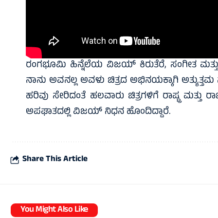
ರಂಗಭೂಮಿ ಹಿನ್ನೆಲೆಯ ವಿಜಯ್ ಕಿರುತೆರೆ, ಸಂಗೀತ ಮತ್ತು 
ನಾನು ಅವನಲ್ಲ ಅವಳು ಚಿತ್ರದ ಅಭಿನಯಕ್ಕಾಗಿ ಅತ್ಯುತ್ತಮ ನಟ
ಹರಿವು ಸೇರಿದಂತೆ ಹಲವಾರು ಚಿತ್ರಗಳಿಗೆ ರಾಷ್ಟ್ರ ಮತ್ತು ರಾಜ್
ಅಪಘಾತದಲ್ಲಿ ವಿಜಯ್ ನಿಧನ ಹೊಂದಿದ್ದಾರೆ.
Share This Article
You Might Also Like