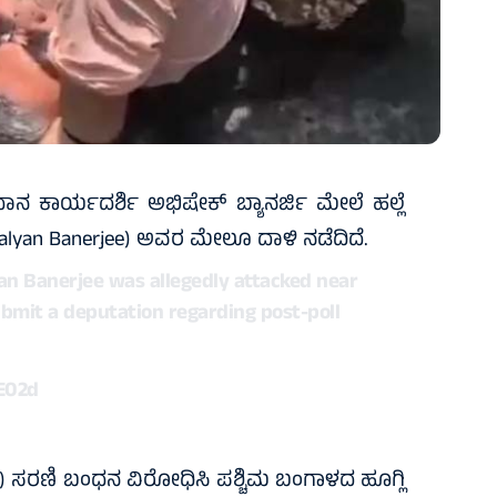
ಧಾನ ಕಾರ್ಯದರ್ಶಿ ಅಭಿಷೇಕ್ ಬ್ಯಾನರ್ಜಿ ಮೇಲೆ ಹಲ್ಲೆ
Kalyan Banerjee) ಅವರ ಮೇಲೂ ದಾಳಿ ನಡೆದಿದೆ.
an Banerjee was allegedly attacked near
bmit a deputation regarding post-poll
1E02d
) ಸರಣಿ ಬಂಧನ ವಿರೋಧಿಸಿ ಪಶ್ಚಿಮ ಬಂಗಾಳದ ಹೂಗ್ಲಿ