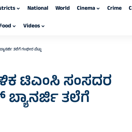
stricts
National
World
Cinema
Crime
C
Food
Videos
ಾನರ್ಜಿ ತಲೆಗೆ ಗಂಭೀರ ಪೆಟ್ಟು
ಬಳಿಕ ಟಿಎಂಸಿ ಸಂಸದರ
ಬ್ಯಾನರ್ಜಿ ತಲೆಗೆ