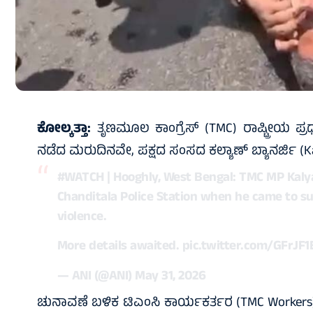
ಕೋಲ್ಕತ್ತಾ:
ತೃಣಮೂಲ ಕಾಂಗ್ರೆಸ್ (TMC) ರಾಷ್ಟ್ರೀಯ ಪ್ರ
ನಡೆದ ಮರುದಿನವೇ, ಪಕ್ಷದ ಸಂಸದ ಕಲ್ಯಾಣ್ ಬ್ಯಾನರ್ಜಿ (
#WATCH
| Hooghly, West Bengal: TMC MP Kaly
Chanditala Police Station when he came to su
violence.
More details awaited.
pic.twitter.com/GFrJF
— ANI (@ANI)
May 31, 2026
ಚುನಾವಣೆ ಬಳಿಕ ಟಿಎಂಸಿ ಕಾರ್ಯಕರ್ತರ (TMC Workers