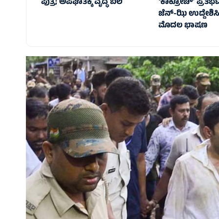
ಪುತ್ರ; ಅಪಘಾತಕ್ಕೆ ವೃದ್ಧೆ ಬಲಿ
ʻಕಾಕ್ರೋಚ್‌ʼ ಪ್ರತಿ
ಜೆನ್-ಝಿ ಉದ್ದೇಶಿಸ
ಮೊದಲ ಭಾಷಣ