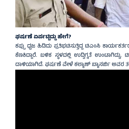
ಘರ್ಷಣೆ ಏರ್ಪಟ್ಟಿದ್ದು ಹೇಗೆ?
ಕಪ್ಪು ಧ್ವಜ ಹಿಡಿದು ಪ್ರತಿಭಟಿಸುತ್ತಿದ್ದ ಟಿಎಂಸಿ ಕಾರ್ಯ
ಕೆಣಕಿದ್ದಾರೆ. ಬಳಿಕ ಸ್ಥಳದಲ್ಲಿ ಉದ್ವಿಗ್ನತೆ ಉಂಟಾಗಿದ
ದಾಳಿಯಾಗಿದೆ. ಘರ್ಷಣೆ ವೇಳೆ ಕಲ್ಯಾಣ್‌ ಬ್ಯಾನರ್ಜಿ ಅವರ 