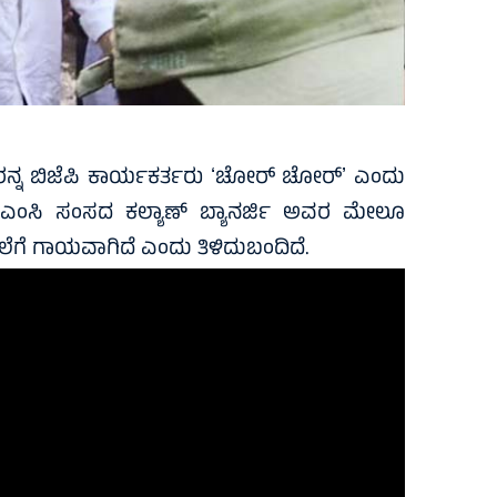
ಕರ್ತರನ್ನ ಬಿಜೆಪಿ ಕಾರ್ಯಕರ್ತರು ʻಚೋರ್‌ ಚೋರ್‌ʼ ಎಂದು
್ದು, ಟಿಎಂಸಿ ಸಂಸದ ಕಲ್ಯಾಣ್ ಬ್ಯಾನರ್ಜಿ ಅವರ ಮೇಲೂ
ತಲೆಗೆ ಗಾಯವಾಗಿದೆ ಎಂದು ತಿಳಿದುಬಂದಿದೆ.