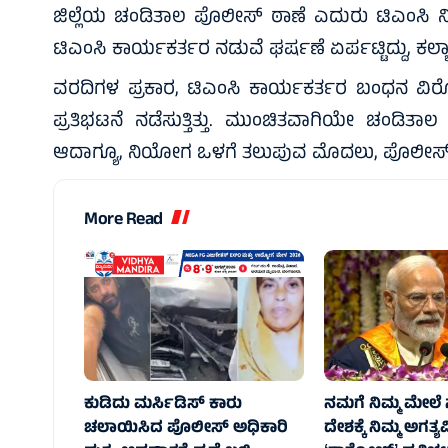
ಜಿಲ್ಲೆಯ ಚಂಡಿತಾಲ ಪೊಲೀಸ್ ಠಾಣೆ ಎದುರು ಟಿಎಂಸಿ ನಿಯೋ
ಟಿಎಂಸಿ ಕಾರ್ಯಕರ್ತರ ನಡುವೆ ಘರ್ಷಣೆ ಏರ್ಪಟ್ಟಿದ್ದು, ಕಲ್ಯ
ವರದಿಗಳ ಪ್ರಕಾರ, ಟಿಎಂಸಿ ಕಾರ್ಯಕರ್ತರ ಬಂಧನ ವಿರೋಧ
ಪ್ರತಿಭಟನೆ ನಡೆಸುತ್ತಿತ್ತು. ಮುಂಚಿತವಾಗಿಯೇ ಚಂಡಿ
ಆದಾಗ್ಯೂ, ನಿಯೋಗ ಒಳಗೆ ತಲುಪುವ ಮೊದಲು, ಪೊಲೀಸ್ ಠಾಣ
More Read
ಕುಡಿದು ಮರ್ಸಿಡಿಸ್‌ ಕಾರು
ನಮಗೆ ನಿಮ್ಮ ಮೇಲೆ 
ಚಲಾಯಿಸಿದ ಪೊಲೀಸ್‌ ಅಧಿಕಾರಿ
ದೇಶಕ್ಕೆ ನಿಮ್ಮ ಅಗತ್ಯವ