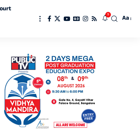
ourt
9
Aa
Font
Resizer