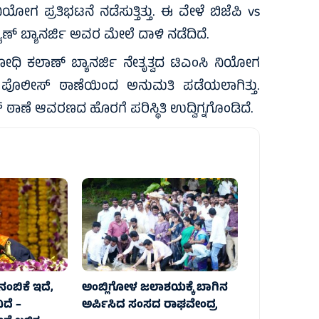
ಗ ಪ್ರತಿಭಟನೆ ನಡೆಸುತ್ತಿತ್ತು. ಈ ವೇಳೆ ಬಿಜೆಪಿ vs
ಾಣ್‌ ಬ್ಯಾನರ್ಜಿ ಅವರ ಮೇಲೆ ದಾಳಿ ನಡೆದಿದೆ.
ಿ ಕಲಾಣ್‌ ಬ್ಯಾನರ್ಜಿ ನೇತೃತ್ವದ ಟಿಎಂಸಿ ನಿಯೋಗ
ತಾಲ ಪೊಲೀಸ್ ಠಾಣೆಯಿಂದ ಅನುಮತಿ ಪಡೆಯಲಾಗಿತ್ತು.
ೆ ಆವರಣದ ಹೊರಗೆ ಪರಿಸ್ಥಿತಿ ಉದ್ವಿಗ್ನಗೊಂಡಿದೆ.
ನಂಬಿಕೆ ಇದೆ,
ಅಂಬ್ಲಿಗೋಳ ಜಲಾಶಯಕ್ಕೆ ಬಾಗಿನ
ಿದೆ –
ಅರ್ಪಿಸಿದ ಸಂಸದ ರಾಘವೇಂದ್ರ