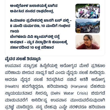
ಅಂಬ್ಲಿಗೋಳ ಜಲಾಶಯಕ್ಕೆ ಬಾಗಿನ
ಅರ್ಪಿಸಿದ ಸಂಸದ ರಾಘವೇಂದ್ರ
ಹಿಮಾಚಲ ಪ್ರದೇಶದಲ್ಲಿ ಖಾಸಗಿ ಬಸ್‌ ಪಲ್ಟಿ –
8 ಮಂದಿ ದುರ್ಮರಣ, 10 ಮಂದಿಗೆ ಗಂಭೀರ
ಗಾಯ
ಬೆಂಗಳೂರು ವಿವಿ ಕ್ಯಾಂಪಸ್‌ನಲ್ಲಿ ರಸ್ತೆ
ಅಪಘಾತ – ಮೃತ ವಿದ್ಯಾರ್ಥಿನಿ ಕುಟುಂಬಕ್ಕೆ
ಸರ್ಕಾರದಿಂದ 10 ಲಕ್ಷ ಪರಿಹಾರ
ವೈದರ ಸಲಹೆ ತಿರಸ್ಕಾರ:
ಉಪವಾಸ ಸತ್ಯಾಗ್ರಹ ಹಿನ್ನೆಲೆಯಲ್ಲಿ ಆರೋಗ್ಯದ ಮೇಲೆ ಪ್ರತಿಕೂಲ
ಪರಿಣಾಮ ಬೀರುವ ಸಾಧ್ಯತೆ ಇದೆ ಎಂದು ವೈದ್ಯರು ಸಲಹೆ ನೀಡಿದ್ದರು.
ಆದರೂ ವೈದ್ಯರ ಸಲಹೆ ತಿರಸ್ಕರಿಸಿದ ಸಚಿವೆ ಅತಿಶಿ ಆರೋಗ್ಯ
(Health) ಹದಗೆಟ್ಟಿದ್ದರೂ, ಹರಿಯಾಣವು (Haryana) ದೆಹಲಿಯ
ನ್ಯಾಯಯುತವಾದ ನೀರನ್ನು (Delhi Water Crisis) ಬಿಡುಗಡೆ
ಮಾಡುವವರೆಗೆ ಅನಿರ್ದಿಷ್ಟ ಉಪವಾಸ ಮುಂದುವರೆಸುವುದಾಗಿ
ಪ್ರತಿಜ್ಞೆ ಮಾಡಿದ್ದರು. ನನ್ನ ದೇಹವು ಎಷ್ಟೇ ನರಳಿದರೂ ಹರಿಯಾಣ