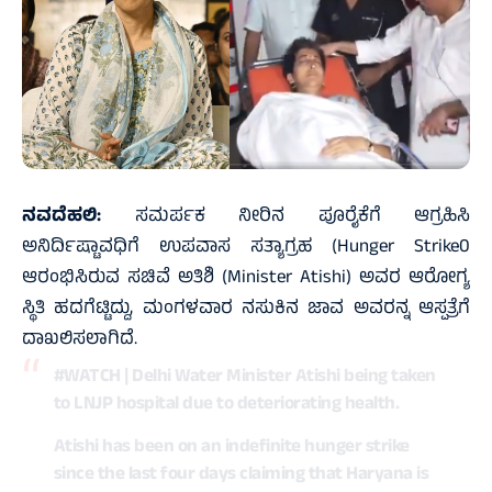
ನವದೆಹಲಿ:
ಸಮರ್ಪಕ ನೀರಿನ ಪೂರೈಕೆಗೆ ಆಗ್ರಹಿಸಿ
ಅನಿರ್ದಿಷ್ಟಾವಧಿಗೆ ಉಪವಾಸ ಸತ್ಯಾಗ್ರಹ (Hunger Strike0
ಆರಂಭಿಸಿರುವ ಸಚಿವೆ ಅತಿಶಿ (Minister Atishi) ಅವರ ಆರೋಗ್ಯ
ಸ್ಥಿತಿ ಹದಗೆಟ್ಟಿದ್ದು, ಮಂಗಳವಾರ ನಸುಕಿನ ಜಾವ ಅವರನ್ನ ಆಸ್ಪತ್ರೆಗೆ
ದಾಖಲಿಸಲಾಗಿದೆ.
#WATCH
| Delhi Water Minister Atishi being taken
to LNJP hospital due to deteriorating health.
Atishi has been on an indefinite hunger strike
since the last four days claiming that Haryana is