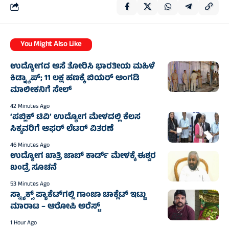
You Might Also Like
ಉದ್ಯೋಗದ ಆಸೆ ತೋರಿಸಿ ಭಾರತೀಯ ಮಹಿಳೆ
ಕಿಡ್ನ್ಯಾಪ್; 11 ಲಕ್ಷ ಹಣಕ್ಕೆ ಬಿಯರ್ ಅಂಗಡಿ
ಮಾಲೀಕನಿಗೆ ಸೇಲ್
42 Minutes Ago
‘ಪಬ್ಲಿಕ್ ಟಿವಿ’ ಉದ್ಯೋಗ ಮೇಳದಲ್ಲಿ ಕೆಲಸ
ಸಿಕ್ಕವರಿಗೆ ಆಫರ್ ಲೆಟರ್ ವಿತರಣೆ
46 Minutes Ago
ಉದ್ಯೋಗ ಖಾತ್ರಿ ಜಾಬ್ ಕಾರ್ಡ್ ಮೇಳಕ್ಕೆ ಈಶ್ವರ
ಖಂಡ್ರೆ ಸೂಚನೆ
53 Minutes Ago
ಸ್ನ್ಯಾಕ್ಸ್ ಪ್ಯಾಕೆಟ್‌ಗಲ್ಲಿ ಗಾಂಜಾ ಚಾಕ್ಲೆಟ್ ಇಟ್ಟು
ಮಾರಾಟ – ಆರೋಪಿ ಅರೆಸ್ಟ್
1 Hour Ago