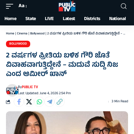
Aa
Font
Resizer
Home
State
LIVE
Latest
Districts
National
Home
|
Cinema
|
Bollywood
|
2 ವರ್ಷಗಳ ಪ್ರೀತಿಯ ಬಳಿಕ ಗೌರಿ ಜೊತೆ ವಿವಾಹವಾಗುತ್ತಿದ್ದೇನೆ – ಮದುವೆ ಸುದ್ದಿ ನಿಜ ಎಂದ ಆಮೀರ್ ಖಾನ್
BOLLYWOOD
2 ವರ್ಷಗಳ ಪ್ರೀತಿಯ ಬಳಿಕ ಗೌರಿ ಜೊತೆ
ವಿವಾಹವಾಗುತ್ತಿದ್ದೇನೆ – ಮದುವೆ ಸುದ್ದಿ ನಿಜ
ಎಂದ ಆಮೀರ್ ಖಾನ್
By
PUBLIC TV
Last Updated: June 4, 2026 2:54 Pm
3 Min Read