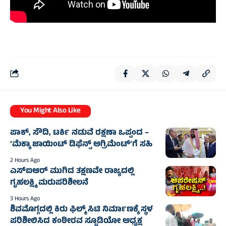
You Might Also Like
ಪಾಕ್, ಸೌದಿ, ಟರ್ಕಿ ನಡುವೆ ರಕ್ಷಣಾ ಒಪ್ಪಂದ –
‘ಮೆಕ್ಕಾ ಜಾಯಿಂಟ್ ಡಿಫೆನ್ಸ್ ಅಗ್ರಿಮೆಂಟ್’ಗೆ ಸಹಿ
2 Hours Ago
ಎಸ್‌ಐಆರ್ ಮುಗಿದ ತಕ್ಷಣವೇ ರಾಜ್ಯದಲ್ಲಿ
ಗೃಹಲಕ್ಷ್ಮಿ ಮರುಪರಿಶೀಲನೆ
3 Hours Ago
ಶಿವಮೊಗ್ಗದಲ್ಲಿ ಕಿರು ಫಿಲ್ಮ್ ಸಿಟಿ ನಿರ್ಮಾಣಕ್ಕೆ ಸ್ಥಳ
ಪರಿಶೀಲಿಸಿದ ಕಂಠೀರವ ಸ್ಟೂಡಿಯೋ ಅಧ್ಯಕ್ಷ