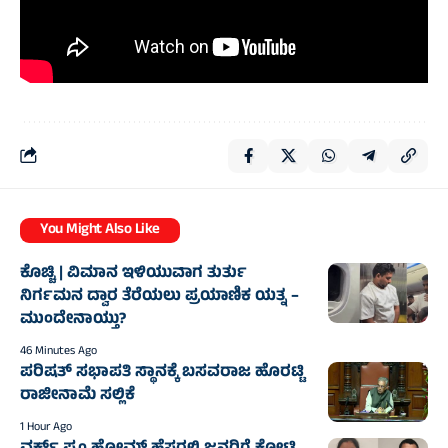
You Might Also Like
ಕೊಚ್ಚಿ | ವಿಮಾನ ಇಳಿಯುವಾಗ ತುರ್ತು
ನಿರ್ಗಮನ ದ್ವಾರ ತೆರೆಯಲು ಪ್ರಯಾಣಿಕ ಯತ್ನ –
ಮುಂದೇನಾಯ್ತು?
46 Minutes Ago
ಪರಿಷತ್ ಸಭಾಪತಿ ಸ್ಥಾನಕ್ಕೆ ಬಸವರಾಜ ಹೊರಟ್ಟಿ
ರಾಜೀನಾಮೆ ಸಲ್ಲಿಕೆ
1 Hour Ago