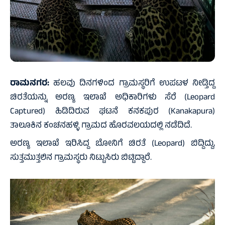
ರಾಮನಗರ:
ಹಲವು ದಿನಗಳಿಂದ ಗ್ರಾಮಸ್ಥರಿಗೆ ಉಪಟಳ ನೀಡ್ತಿದ್ದ
ಚಿರತೆಯನ್ನು ಅರಣ್ಯ ಇಲಾಖೆ ಅಧಿಕಾರಿಗಳು ಸೆರೆ (Leopard
Captured) ಹಿಡಿದಿರುವ ಘಟನೆ ಕನಕಪುರ (Kanakapura)
ತಾಲೂಕಿನ ಕಂಚನಹಳ್ಳಿ ಗ್ರಾಮದ ಹೊರವಲಯದಲ್ಲಿ ನಡೆದಿದೆ.
ಅರಣ್ಯ ಇಲಾಖೆ ಇರಿಸಿದ್ದ ಬೋನಿಗೆ ಚಿರತೆ (Leopard) ಬಿದ್ದಿದ್ದು,
ಸುತ್ತಮುತ್ತಲಿನ ಗ್ರಾಮಸ್ಥರು ನಿಟ್ಟುಸಿರು ಬಿಟ್ಟಿದ್ದಾರೆ.