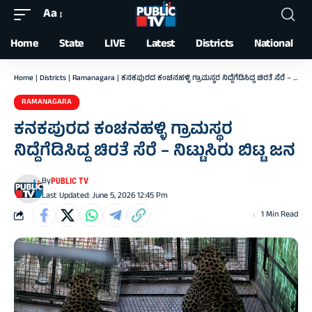
Aa
Font
Resizer
Home
State
LIVE
Latest
Districts
National
Home
|
Districts
|
Ramanagara
|
ಕನಕಪುರದ ಕಂಚನಹಳ್ಳಿ ಗ್ರಾಮಸ್ಥರ ನಿದ್ದೆಗೆಡಿಸಿದ್ದ ಚಿರತೆ ಸೆರೆ – ನಿಟ್ಟುಸಿರು ಬಿಟ್ಟ ಜನ
RAMANAGARA
ಕನಕಪುರದ ಕಂಚನಹಳ್ಳಿ ಗ್ರಾಮಸ್ಥರ
ನಿದ್ದೆಗೆಡಿಸಿದ್ದ ಚಿರತೆ ಸೆರೆ – ನಿಟ್ಟುಸಿರು ಬಿಟ್ಟ ಜನ
By
PUBLIC TV
Last Updated: June 5, 2026 12:45 Pm
1 Min Read