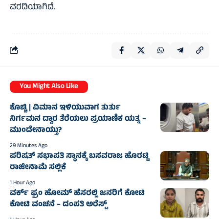
ವರದಿಯಾಗಿದೆ.
You Might Also Like
ಕೊಚ್ಚಿ | ವಿಮಾನ ಇಳಿಯುವಾಗ ತುರ್ತು
ನಿರ್ಗಮನ ದ್ವಾರ ತೆರೆಯಲು ಪ್ರಯಾಣಿಕ ಯತ್ನ –
ಮುಂದೇನಾಯ್ತು?
29 Minutes Ago
ಪರಿಷತ್ ಸಭಾಪತಿ ಸ್ಥಾನಕ್ಕೆ ಬಸವರಾಜ ಹೊರಟ್ಟಿ
ರಾಜೀನಾಮೆ ಸಲ್ಲಿಕೆ
1 Hour Ago
ವರ್ಕ್ ಫ್ರಂ ಹೋಮ್ ಹೆಸರಲ್ಲಿ ಜನರಿಗೆ ಕೋಟಿ
ಕೋಟಿ ವಂಚನೆ – ದಂಪತಿ ಅರೆಸ್ಟ್