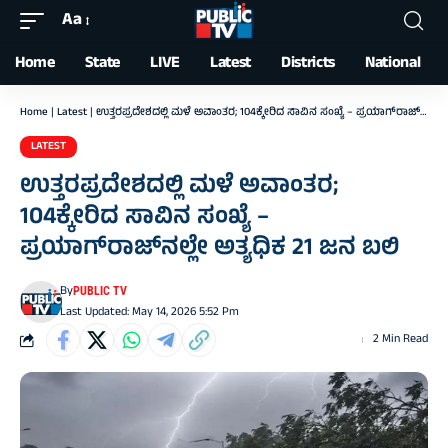
Aa
Font
Resizer
Home
State
LIVE
Latest
Districts
National
Home
|
Latest
|
ಉತ್ತರಪ್ರದೇಶದಲ್ಲಿ ಮಳೆ ಅವಾಂತರ; 104ಕ್ಕೇರಿದ ಸಾವಿನ ಸಂಖ್ಯೆ – ಪ್ರಯಾಗ್‌ರಾಜ್‌ನಲ್ಲೇ ಅತ್ಯಧಿಕ 21 ಜನ ಬಲಿ
LATEST
ಉತ್ತರಪ್ರದೇಶದಲ್ಲಿ ಮಳೆ ಅವಾಂತರ;
104ಕ್ಕೇರಿದ ಸಾವಿನ ಸಂಖ್ಯೆ –
ಪ್ರಯಾಗ್‌ರಾಜ್‌ನಲ್ಲೇ ಅತ್ಯಧಿಕ 21 ಜನ ಬಲಿ
By
PUBLIC TV
Last Updated: May 14, 2026 5:52 Pm
2 Min Read