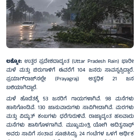
ಲಕ್ನೋ:
ಉತ್ತರ ಪ್ರದೇಶದಾದ್ಯಂತ (Uttar Pradesh Rain) ಭಾರೀ
ಮಳೆ ಮತ್ತು ಬಿರುಗಾಳಿಗೆ ಈವರೆಗೆ 104 ಜನರು ಸಾವನ್ನಪ್ಪಿದ್ದಾರೆ.
ಪ್ರಯಾಗ್‌ರಾಜ್‌ನಲ್ಲೇ (Prayagraj) ಅತ್ಯಧಿಕ 21 ಜನ
ಬಲಿಯಾಗಿದ್ದಾರೆ.
ಮಳೆ ಹೊಡೆತಕ್ಕೆ 53 ಜನರಿಗೆ ಗಾಯಗಳಾಗಿವೆ. 98 ಮನೆಗಳು
ಹಾನಿಗೊಂಡಿವೆ. 130 ಜಾನುವಾರುಗಳು ಸಾವಿಗೀಡಾಗಿವೆ. ಮರಗಳು
ಮತ್ತು ವಿದ್ಯುತ್ ಕಂಬಗಳು ಧರೆಗುರುಳಿವೆ. ರಾಜ್ಯಾದ್ಯಂತ ಹಲವಾರು
ಮನೆಗಳು ಹಾನಿಗೊಳಗಾಗಿವೆ. ಮುಖ್ಯಮಂತ್ರಿ ಯೋಗಿ ಆದಿತ್ಯನಾಥ್
ಅವರು ಸಾವಿಗೆ ಸಂತಾಪ ಸೂಚಿಸಿದ್ದು, 24 ಗಂಟೆಗಳ ಒಳಗೆ ಆರ್ಥಿಕ