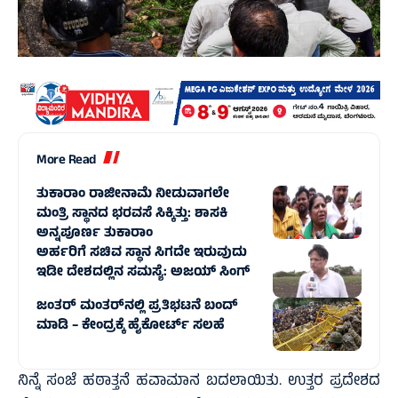
More Read
ತುಕಾರಾಂ ರಾಜೀನಾಮೆ ನೀಡುವಾಗಲೇ
ಮಂತ್ರಿ ಸ್ಥಾನದ ಭರವಸೆ ಸಿಕ್ಕಿತ್ತು: ಶಾಸಕಿ
ಅನ್ನಪೂರ್ಣ ತುಕಾರಾಂ
ಅರ್ಹರಿಗೆ ಸಚಿವ ಸ್ಥಾನ ಸಿಗದೇ ಇರುವುದು
ಇಡೀ ದೇಶದಲ್ಲಿನ ಸಮಸ್ಯೆ: ಅಜಯ್ ಸಿಂಗ್
ಜಂತರ್ ಮಂತರ್‌ನಲ್ಲಿ ಪ್ರತಿಭಟನೆ ಬಂದ್‌
ಮಾಡಿ – ಕೇಂದ್ರಕ್ಕೆ ಹೈಕೋರ್ಟ್‌ ಸಲಹೆ
ನಿನ್ನೆ ಸಂಜೆ ಹಠಾತ್ತನೆ ಹವಾಮಾನ ಬದಲಾಯಿತು. ಉತ್ತರ ಪ್ರದೇಶದ