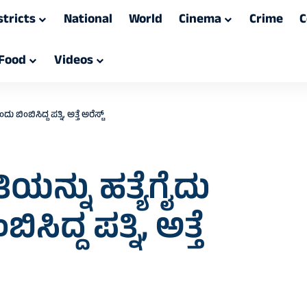
stricts
National
World
Cinema
Crime
C
Food
Videos
ಂಬಿಸಿದ್ದ ಪತ್ನಿ, ಅತ್ತೆ ಅರೆಸ್ಟ್
ಯನ್ನು ಹತ್ಯೆಗೈದು
ದ್ದ ಪತ್ನಿ, ಅತ್ತೆ