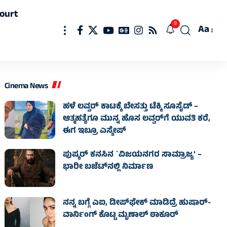
ourt
9
Aa
Font
Resizer
Cinema News
ಹಳೆ ಲವ್ವರ್‌ ಕಾಟಕ್ಕೆ ಬೇಸತ್ತು ಟೆಕ್ಕಿ ಸೂಸೈಡ್‌ –
ಆತ್ಮಹತ್ಯೆಗೂ ಮುನ್ನ ಹೊಸ ಲವ್ವರ್‌ಗೆ ಯುವತಿ ಕರೆ,
ಈಗ ಇಬ್ರೂ ಎಸ್ಕೇಪ್‌
ಪುಷ್ಕರ್ ಕನಸಿನ `ವಿಜಯನಗರ ಸಾಮ್ರಾಜ್ಯ’ –
ಭಾರೀ ಬಜೆಟ್‌ನಲ್ಲಿ ನಿರ್ಮಾಣ
ನನ್ನ ಬಗ್ಗೆ ಎಐ, ಡೀಪ್‌ಫೇಕ್ ಮಾಡಿದ್ರೆ ಹುಷಾರ್-
ವಾರ್ನಿಂಗ್ ಕೊಟ್ಟ ಮೃಣಾಲ್ ಠಾಕೂರ್