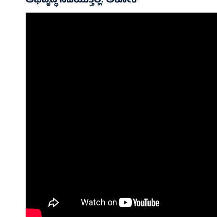
ಅಭಿವೃದ್ಧಿ ನಡೆಯುತ್ತಿಲ್ಲ: ಅಶೋಕ್