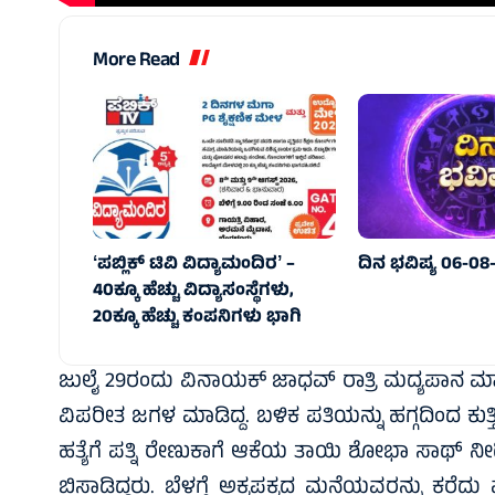
More Read
ʻಪಬ್ಲಿಕ್‌ ಟಿವಿ ವಿದ್ಯಾಮಂದಿರʼ –
ದಿನ ಭವಿಷ್ಯ 06-08
40ಕ್ಕೂ ಹೆಚ್ಚು ವಿದ್ಯಾಸಂಸ್ಥೆಗಳು,
20ಕ್ಕೂ ಹೆಚ್ಚು ಕಂಪನಿಗಳು ಭಾಗಿ
ಜುಲೈ 29ರಂದು ವಿನಾಯಕ್ ಜಾಧವ್ ರಾತ್ರಿ ಮದ್ಯಪಾನ ಮಾಡಿ 
ವಿಪರೀತ ಜಗಳ ಮಾಡಿದ್ದ. ಬಳಿಕ ಪತಿಯನ್ನು ಹಗ್ಗದಿಂದ ಕುತ್ತಿಗ
ಹತ್ಯೆಗೆ ಪತ್ನಿ ರೇಣುಕಾಗೆ ಆಕೆಯ ತಾಯಿ ಶೋಭಾ ಸಾಥ್ ನೀಡ
ಬಿಸಾಡಿದ್ದರು. ಬೆಳಗ್ಗೆ ಅಕ್ಕಪಕ್ಕದ ಮನೆಯವರನ್ನು ಕರೆದು