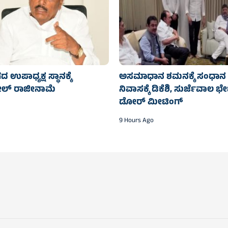
ಪಾಧ್ಯಕ್ಷ ಸ್ಥಾನಕ್ಕೆ
ಅಸಮಾಧಾನ ಶಮನಕ್ಕೆ ಸಂಧಾನ |ಎಂ
ೀಲ್ ರಾಜೀನಾಮೆ
ನಿವಾಸಕ್ಕೆ ಡಿಕೆಶಿ, ಸುರ್ಜೆವಾಲ ಭೇ
ಡೋರ್ ಮೀಟಿಂಗ್
9 Hours Ago