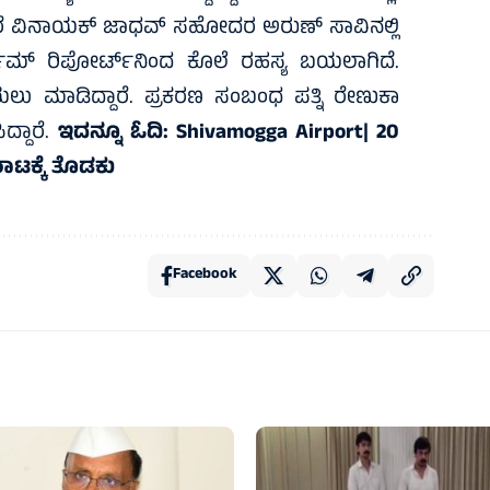
ರೆ ವಿನಾಯಕ್ ಜಾಧವ್ ಸಹೋದರ ಅರುಣ್ ಸಾವಿನಲ್ಲಿ
ಟಮ್ ರಿಪೋರ್ಟ್‌ನಿಂದ ಕೊಲೆ ರಹಸ್ಯ ಬಯಲಾಗಿದೆ.
 ಮಾಡಿದ್ದಾರೆ. ಪ್ರಕರಣ ಸಂಬಂಧ ಪತ್ನಿ ರೇಣುಕಾ
್ದಾರೆ.
ಇದನ್ನೂ ಓದಿ:
Shivamogga Airport| 20
ಾರಾಟಕ್ಕೆ ತೊಡಕು
Facebook