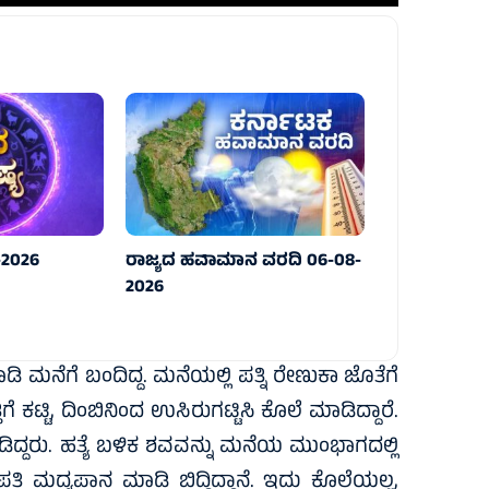
-2026
ರಾಜ್ಯದ ಹವಾಮಾನ ವರದಿ 06-08-
2026
ಮನೆಗೆ ಬಂದಿದ್ದ. ಮನೆಯಲ್ಲಿ ಪತ್ನಿ ರೇಣುಕಾ ಜೊತೆಗೆ
ೆ ಕಟ್ಟಿ, ದಿಂಬಿನಿಂದ ಉಸಿರುಗಟ್ಟಿಸಿ ಕೊಲೆ ಮಾಡಿದ್ದಾರೆ.
ಿದ್ದರು. ಹತ್ಯೆ ಬಳಿಕ ಶವವನ್ನು ಮನೆಯ ಮುಂಭಾಗದಲ್ಲಿ
 ಪತಿ ಮದ್ಯಪಾನ ಮಾಡಿ ಬಿದ್ದಿದ್ದಾನೆ. ಇದು ಕೊಲೆಯಲ್ಲ,