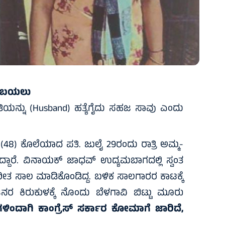
್ಯ ಬಯಲು
ಪತಿಯನ್ನು (Husband) ಹತ್ಯೆಗೈದು ಸಹಜ ಸಾವು ಎಂದು
) ಕೊಲೆಯಾದ ಪತಿ. ಜುಲೈ 29ರಂದು ರಾತ್ರಿ ಅಮ್ಮ-
್ದಾರೆ. ವಿನಾಯಕ್ ಜಾಧವ್ ಉದ್ಯಮಬಾಗದಲ್ಲಿ ಸ್ವಂತ
ಪರೀತ ಸಾಲ ಮಾಡಿಕೊಂಡಿದ್ದ. ಬಳಿಕ ಸಾಲಗಾರರ ಕಾಟಕ್ಕೆ
ನರ ಕಿರುಕುಳಕ್ಕೆ ನೊಂದು ಬೆಳಗಾವಿ ಬಿಟ್ಟು ಮೂರು
ಿಂದಾಗಿ ಕಾಂಗ್ರೆಸ್ ಸರ್ಕಾರ ಕೋಮಾಗೆ ಜಾರಿದೆ,