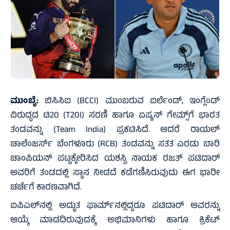
ಮುಂಬೈ:
ಬಿಸಿಸಿಐ (BCCI) ಮುಂಬರುವ ಐರ್ಲೆಂಡ್, ಇಂಗ್ಲೆಂಡ್
ವಿರುದ್ಧದ ಟಿ20 (T20I) ಸರಣಿ ಹಾಗೂ ಏಷ್ಯನ್ ಗೇಮ್ಸ್‌ಗೆ ಭಾರತ
ತಂಡವನ್ನು (Team India) ಪ್ರಕಟಿಸಿದೆ. ಆದರೆ ರಾಯಲ್
ಚಾಲೆಂಜರ್ಸ್ ಬೆಂಗಳೂರು (RCB) ತಂಡವನ್ನು ಸತತ ಎರಡು ಬಾರಿ
ಚಾಂಪಿಯನ್ ಪಟ್ಟಕ್ಕೇರಿಸಿದ ಯಶಸ್ವಿ ನಾಯಕ ರಜತ್ ಪಟಿದಾರ್
ಅವರಿಗೆ ತಂಡದಲ್ಲಿ ಸ್ಥಾನ ನೀಡದೆ ಕಡೆಗಣಿಸಿರುವುದು ಈಗ ಭಾರೀ
ಚರ್ಚೆಗೆ ಕಾರಣವಾಗಿದೆ.
ಐಪಿಎಲ್‌ನಲ್ಲಿ ಅದ್ಭುತ ಫಾರ್ಮ್‌ನಲ್ಲಿದ್ದರೂ ಪಟಿದಾರ್ ಅವರನ್ನು
ಆಯ್ಕೆ ಮಾಡದಿರುವುದಕ್ಕೆ ಅಭಿಮಾನಿಗಳು ಹಾಗೂ ಕ್ರಿಕೆಟ್