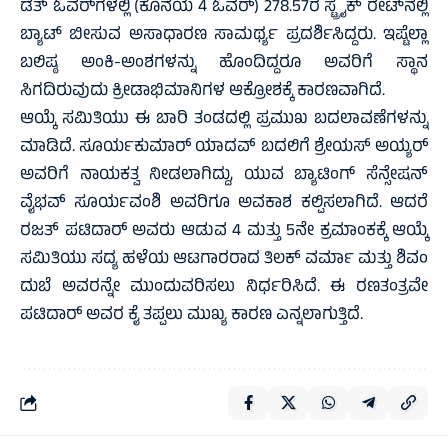
ಡೆತ್ ಓವರ್‌ಗಳಲ್ಲಿ (ಕೊನೆಯ 4 ಓವರ್) 278.57ರ ಸ್ಟ್ರೈಕ್ ರೇಟ್‌ನಲ್ಲಿ
ಬ್ಯಾಟ್ ಬೀಸುವ ಅಸಾಧಾರಣ ಸಾಮರ್ಥ್ಯ ಪ್ರದರ್ಶಿಸಿದ್ದರು. ಇಷ್ಟೆಲ್ಲಾ
ಬಲಿಷ್ಠ ಅಂಕಿ-ಅಂಶಗಳನ್ನು ಹೊಂದಿದ್ದರೂ ಅವರಿಗೆ ಸ್ಥಾನ
ಸಿಗದಿರುವುದು ಕ್ರೀಡಾಭಿಮಾನಿಗಳ ಆಕ್ರೋಶಕ್ಕೆ ಕಾರಣವಾಗಿದೆ.
ಆಯ್ಕೆ ಸಮಿತಿಯು ಈ ಬಾರಿ ತಂಡದಲ್ಲಿ ಪ್ರಮುಖ ಬದಲಾವಣೆಗಳನ್ನು
ಮಾಡಿದೆ. ಸೂರ್ಯಕುಮಾರ್ ಯಾದವ್ ಬದಲಿಗೆ ಶ್ರೇಯಸ್ ಅಯ್ಯರ್
ಅವರಿಗೆ ನಾಯಕತ್ವ ನೀಡಲಾಗಿದ್ದು, ಯುವ ಬ್ಯಾಟಿಂಗ್ ಸೆನ್ಸೇಷನ್
ವೈಭವ್ ಸೂರ್ಯವಂಶಿ ಅವರಿಗೂ ಅವಕಾಶ ಕಲ್ಪಿಸಲಾಗಿದೆ. ಆದರೆ
ರಜತ್ ಪಟಿದಾರ್ ಅವರು ಆಡುವ 4 ಮತ್ತು 5ನೇ ಕ್ರಮಾಂಕಕ್ಕೆ ಆಯ್ಕೆ
ಸಮಿತಿಯು ಸದ್ಯ ಹಳೆಯ ಆಟಗಾರರಾದ ತಿಲಕ್ ವರ್ಮಾ ಮತ್ತು ಶಿವಂ
ದುಬೆ ಅವರನ್ನೇ ಮುಂದುವರಿಸಲು ನಿರ್ಧರಿಸಿದೆ. ಈ ರಣತಂತ್ರವೇ
ಪಟಿದಾರ್ ಅವರ ಕೈ ತಪ್ಪಲು ಮುಖ್ಯ ಕಾರಣ ಎನ್ನಲಾಗುತ್ತಿದೆ.