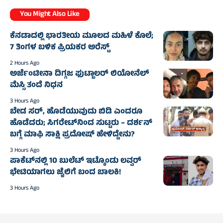
You Might Also Like
ಕೆನಡಾದಲ್ಲಿ ಭಾರತೀಯ ಮೂಲದ ಮಹಿಳೆ ಕೊಲೆ;
7 ತಿಂಗಳ ಬಳಿಕ ಪ್ರಿಯಕರ ಅರೆಸ್ಟ್‌
2 Hours Ago
ಅರ್ಜೆಂಟೀನಾ ದಿಗ್ಗಜ ಫುಟ್ಬಾಲರ್‌ ಲಿಯೋನೆಲ್‌
ಮೆಸ್ಸಿ ತಂದೆ ನಿಧನ
3 Hours Ago
ಬೇಡ ಸರ್, ಹೊಡೆಯುವುದು ಬಿಡಿ ಎಂದರೂ
ಹೊಡೆದರು; ಸಿಗರೇಟ್‌ನಿಂದ ಸುಟ್ಟರು – ದರ್ಶನ್‌
ಬಗ್ಗೆ ಮಾಫಿ ಸಾಕ್ಷಿ ಪ್ರದೋಷ್‌ ಹೇಳಿದ್ದೇನು?
3 Hours Ago
ಪಾಕೆಟ್‌ನಲ್ಲಿ 10 ಬುಲೆಟ್‌ ಇಟ್ಕೊಂಡು ಲವ್ವರ್‌
ಭೇಟಿಯಾಗಲು ಜೈಲಿಗೆ ಬಂದ ಬಾಲಕಿ!
3 Hours Ago