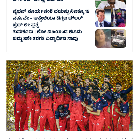
ಟೌನ್‌ಶಿಪ್ ಆಗಲ್ಲ: ಹೆಚ್‌ಡಿಕೆ
ವೈಭವ್ ಸೂರ್ಯವಂಶಿ ವಯಸ್ಸು ನಿಜಕ್ಕೂ 15
ವರ್ಷವೇ – ಆಸ್ಟ್ರೇಲಿಯಾ ದಿಗ್ಗಜ ಬೌಲರ್
ಬ್ರೆಟ್ ಲೀ ಪ್ರಶ್ನೆ
ತುಮಕೂರು | ಲೋ ಬಿಪಿಯಿಂದ ಕುಸಿದು
ಬಿದ್ದು 8ನೇ ತರಗತಿ ವಿದ್ಯಾರ್ಥಿನಿ ಸಾವು