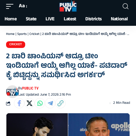
Aa
Font
Resizer
Home
State
LIVE
Latest
Districts
National
Home
|
Sports
|
Cricket
|
2 ಬಾರಿ ಚಾಂಪಿಯನ್‌ ಆದ್ರೂ ಟೀಂ ಇಂಡಿಯಾಗೆ ಆಯ್ಕೆ ಆಗಿಲ್ಲ ಯಾಕೆ- ಪಟಿದಾರ್ ಕೈ ಬಿಟ್ಟಿದ್ದನ್ನು ಸಮರ್ಥಿಸಿದ ಅಗರ್ಕರ್‌
CRICKET
2 ಬಾರಿ ಚಾಂಪಿಯನ್‌ ಆದ್ರೂ ಟೀಂ
ಇಂಡಿಯಾಗೆ ಆಯ್ಕೆ ಆಗಿಲ್ಲ ಯಾಕೆ- ಪಟಿದಾರ್
ಕೈ ಬಿಟ್ಟಿದ್ದನ್ನು ಸಮರ್ಥಿಸಿದ ಅಗರ್ಕರ್‌
By
PUBLIC TV
Last Updated: June 7, 2026 2:16 Pm
2 Min Read