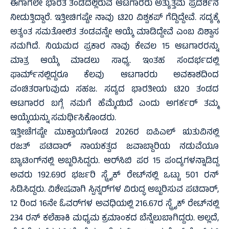
ಈಗಾಗಲೇ ಭಾರತ ತಂಡದಲ್ಲಿರುವ ಆಟಗಾರರು ಅತ್ಯುತ್ತಮ ಪ್ರದರ್ಶನ
ನೀಡುತ್ತಿದ್ದಾರೆ. ಇತ್ತೀಚಿಗಷ್ಟೇ ನಾವು ಟಿ20 ವಿಶ್ವಕಪ್ ಗೆದ್ದಿದ್ದೇವೆ. ಸದ್ಯಕ್ಕೆ
ಅತ್ಯಂತ ಸಮತೋಲಿತ ತಂಡವನ್ನೇ ಆಯ್ಕೆ ಮಾಡಿದ್ದೇವೆ ಎಂಬ ವಿಶ್ವಾಸ
ನಮಗಿದೆ. ನಿಯಮದ ಪ್ರಕಾರ ನಾವು ಕೇವಲ 15 ಆಟಗಾರರನ್ನು
ಮಾತ್ರ ಆಯ್ಕೆ ಮಾಡಲು ಸಾಧ್ಯ. ಇಂತಹ ಸಂದರ್ಭದಲ್ಲಿ
ಫಾರ್ಮ್‌ನಲ್ಲಿದ್ದರೂ ಕೆಲವು ಆಟಗಾರರು ಅವಕಾಶದಿಂದ
ವಂಚಿತರಾಗುವುದು ಸಹಜ. ಸದ್ಯದ ಭಾರತೀಯ ಟಿ20 ತಂಡದ
ಆಟಗಾರರ ಬಗ್ಗೆ ನಮಗೆ ಹೆಮ್ಮೆಯಿದೆ ಎಂದು ಅಗರ್ಕರ್ ತಮ್ಮ
ಆಯ್ಕೆಯನ್ನು ಸಮರ್ಥಿಸಿಕೊಂಡರು.
ಇತ್ತೀಚೆಗಷ್ಟೇ ಮುಕ್ತಾಯಗೊಂಡ 2026ರ ಐಪಿಎಲ್ ಋತುವಿನಲ್ಲಿ
ರಜತ್ ಪಟಿದಾರ್ ನಾಯಕತ್ವದ ಜವಾಬ್ದಾರಿಯ ನಡುವೆಯೂ
ಬ್ಯಾಟಿಂಗ್‌ನಲ್ಲಿ ಅಬ್ಬರಿಸಿದ್ದರು. ಆರ್‌ಸಿಬಿ ಪರ 15 ಪಂದ್ಯಗಳನ್ನಾಡಿದ್ದ
ಅವರು 192.69ರ ಭರ್ಜರಿ ಸ್ಟ್ರೈಕ್ ರೇಟ್‌ನಲ್ಲಿ ಒಟ್ಟು 501 ರನ್
ಸಿಡಿಸಿದ್ದರು. ವಿಶೇಷವಾಗಿ ಸ್ಪಿನ್ನರ್‌ಗಳ ವಿರುದ್ಧ ಅಬ್ಬರಿಸುವ ಪಟಿದಾರ್,
12 ರಿಂದ 16ನೇ ಓವರ್‌ಗಳ ಅವಧಿಯಲ್ಲಿ 216.67ರ ಸ್ಟ್ರೈಕ್ ರೇಟ್‌ನಲ್ಲಿ
234 ರನ್ ಕಲೆಹಾಕಿ ಮಧ್ಯಮ ಕ್ರಮಾಂಕದ ಬೆನ್ನೆಲುಬಾಗಿದ್ದರು. ಅಲ್ಲದೆ,