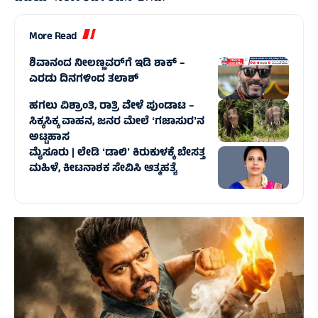
More Read
ಶಿವಾನಂದ ನೀಲಣ್ಣವರ್‌ಗೆ ಇಡಿ ಶಾಕ್ –
ಎರಡು ದಿನಗಳಿಂದ ತಲಾಶ್‌
ಹಗಲು ವಿಶ್ರಾಂತಿ, ರಾತ್ರಿ ವೇಳೆ ಪುಂಡಾಟ –
ಸಿಕ್ಕಸಿಕ್ಕ ವಾಹನ, ಜನರ ಮೇಲೆ ʻಗಜಾಸುರʼನ
ಅಟ್ಟಹಾಸ
ಮೈಸೂರು | ಲೇಡಿ ʻಡಾಲಿʼ ಕಿರುಕುಳಕ್ಕೆ ಬೇಸತ್ತ
ಮಹಿಳೆ, ಕೀಟನಾಶಕ ಸೇವಿಸಿ ಆತ್ಮಹತ್ಯೆ