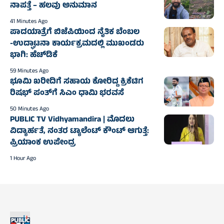
ನಾಪತ್ತೆ – ಹಲವು ಅನುಮಾನ
41 Minutes Ago
ಪಾದಯಾತ್ರೆಗೆ ಬಿಜೆಪಿಯಿಂದ ನೈತಿಕ ಬೆಂಬಲ
-ಉದ್ಘಾಟನಾ ಕಾರ್ಯಕ್ರಮದಲ್ಲಿ ಮುಖಂಡರು
ಭಾಗಿ: ಹೆಚ್‌ಡಿಕೆ
59 Minutes Ago
ಭೂಮಿ ಖರೀದಿಗೆ ಸಹಾಯ ಕೋರಿದ್ದ ಕ್ರಿಕೆಟಿಗ
ರಿಷಭ್ ಪಂತ್‌ಗೆ ಸಿಎಂ ಧಾಮಿ ಭರವಸೆ
50 Minutes Ago
PUBLIC TV Vidhyamandira | ಮೊದಲು
ವಿದ್ಯಾರ್ಹತೆ, ನಂತರ ಟ್ಯಾಲೆಂಟ್ ಕೌಂಟ್ ಆಗುತ್ತೆ:
ಪ್ರಿಯಾಂಕ ಉಪೇಂದ್ರ
1 Hour Ago