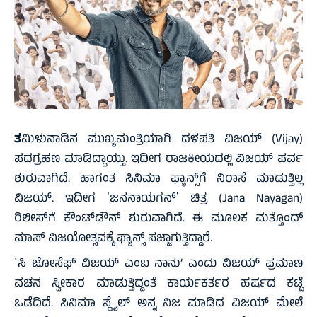
ತ
ಮಿಳುನಾಡಿನ ಮುಖ್ಯಮಂತ್ರಿಯಾಗಿ ದಳಪತಿ ವಿಜಯ್ (Vijay)
ಪದಗ್ರಹಣ ಮಾಡಿದ್ದಾಯ್ತು. ಇದೀಗ ರಾಜಕೀಯದಲ್ಲಿ ವಿಜಯ್ ಪರ್ವ
ಶುರುವಾಗಿದೆ. ಹಾಗಂತ ಸಿನಿಮಾ ಫ್ಯಾನ್ಸ್‌ಗೆ ನಿರಾಸೆ ಮಾಡುತ್ತಿಲ್ಲ
ವಿಜಯ್. ಇದೀಗ ʼಜನನಾಯಗನ್ʼ ಚಿತ್ರ (Jana Nayagan)
ರಿಲೀಸ್‌ಗೆ ಕೌಂಟ್‌ಡೌನ್ ಶುರುವಾಗಿದೆ. ಈ ಮೂಲಕ ಮತ್ತೊಂದ್
ಮಾಸ್ ವಿಜಯೋತ್ಸವಕ್ಕೆ ಫ್ಯಾನ್ಸ್ ಸಜ್ಜಾಗುತ್ತಿದ್ದಾರೆ.
`ಸಿ ಜೋಸೆಫ್ ವಿಜಯ್ ಎಂಬ ನಾನು’ ಎಂದು ವಿಜಯ್ ಪ್ರಮಾಣ
ವಚನ ಸ್ವೀಕಾರ ಮಾಡುತ್ತಿದ್ದಂತೆ ಕಾರ್ಯಕರ್ತರ ಹರ್ಷದ ಕಟ್ಟೆ
ಒಡೆದಿದೆ. ಸಿನಿಮಾ ಸ್ಟೈಲ್ ಅನ್ನ ನಿಜ ಮಾಡಿದ ವಿಜಯ್ ಮೇಲೆ