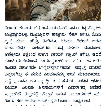
ವಿಜಯ್ ಕೊನೆಯ ಚಿತ್ರ ಜನನಾಯಗನ್‌ಗೆ ಎದುರಾಗಿದ್ದ ವಿಘ್ನಗಳು
ಅಷ್ಟಿಷ್ಟಾಗಿರಲಿಲ್ಲ. ಡಿಸ್ಟ್ರಿಬ್ಯೂಷನ್ ಹಕ್ಕುಗಳು ಸೇಲ್ ಆಗಿತ್ತು, ಓಟಿಟಿ
ರೈಟ್ಸ್ ಕೂಡ ಆಗಿತ್ತು, ಹೀಗಿದ್ರೂ ಸಿನಿಮಾ ರಿಲೀಸ್ ಆಗದೆ
ಉಳಿದುಬಿಟ್ಟಿತು. ಎಲೆಕ್ಷನ್‌ಗೂ ಮುನ್ನ ರಿಲೀಸ್ ಮಾಡಬೇಕು
ಅನ್ನೋದು ಚಿತ್ರತಂಡ ಹಾಗೂ ವಿಜಯ್ ಪ್ಲ್ಯಾನ್ ಆಗಿತ್ತು. ಆದರೆ
ರಾಜಕೀಯ ವಿಡಂಬನೆ, ನಾಯಕತ್ವ ಒಳಗೊಂಡ ಕಥೆಯ ಆಳ ಅರಿತ
ಹಿಂದಿನ ಸರ್ಕಾರವೇ ಉದ್ದೇಶಪೂರ್ವಕವಾಗಿ ಷಡ್ಯಂತ್ರ ಮಾಡಿದೆ
ಎನ್ನಲಾಗಿತ್ತು. ಈ ನಡುವೆ ಸಿನಿಮಾವನ್ನೂ ಲೀಕ್ ಮಾಡಲಾಯಿತು.
ಇಷ್ಟೆಲ್ಲಾ ಆದಮೇಲೂ ಫ್ಯಾನ್ಸ್‌ಗೆ ಶುಭ ಸಮಯ ಬಂದಿದೆ. ಇದೀಗ
ವಿಜಯ್ ಸಿನಿಮಾ ಜನನಾಯಗನ್‌ಗೆ ಎದುರಾಗಿದ್ದ ಅಡೆತಡೆ
ಇಲ್ಲವಾಗಿದೆ. ಶೀಘ್ರದಲ್ಲೇ ಸೆನ್ಸಾರ್ ಆಗುವ ಜನನಾಯಗನ್ ಇದೇ
ತಿಂಗಳು ಕೊನೆ ಅಥವಾ ಜೂನ್‌ನಲ್ಲಿ ತೆರೆ ಕಾಣುವ ಸಾಧ್ಯತೆ ಇದೆ.