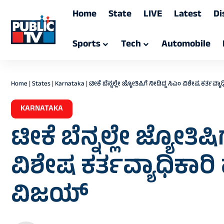
Home
State
LIVE
Latest
Di
Sports
Tech
Automobile
Home
|
States
|
Karnataka
|
ಟೀಕೆ ಬೆನ್ನಲ್ಲೇ ಜ್ಯೋತಿಷಿಗೆ ನೀಡಿದ್ದ ಸಿಎಂ ವಿಶೇಷ ಕರ್ತವ್
KARNATAKA
ಟೀಕೆ ಬೆನ್ನಲ್ಲೇ ಜ್ಯೋತಿಷಿ
ವಿಶೇಷ ಕರ್ತವ್ಯಾಧಿಕಾರಿ 
ವಿಜಯ್