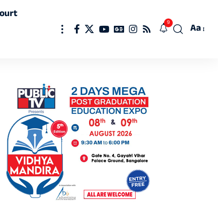
ourt
9
Aa
Font
Resizer