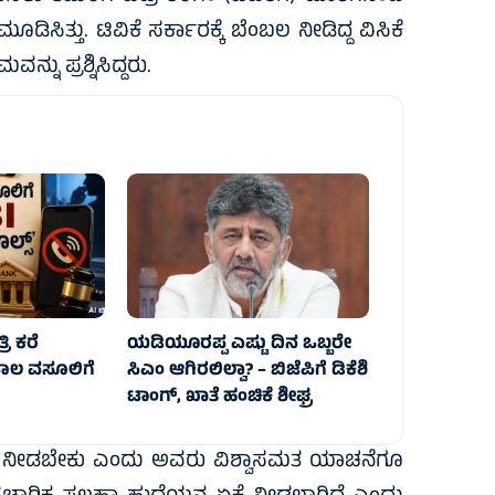
ಿತ್ತು. ಟಿವಿಕೆ ಸರ್ಕಾರಕ್ಕೆ ಬೆಂಬಲ ನೀಡಿದ್ದ ವಿಸಿಕೆ
ನು ಪ್ರಶ್ನಿಸಿದ್ದರು.
ರಿ ಕರೆ
ಯಡಿಯೂರಪ್ಪ ಎಷ್ಟು ದಿನ ಒಬ್ಬರೇ
ಸಾಲ ವಸೂಲಿಗೆ
ಸಿಎಂ ಆಗಿರಲಿಲ್ವಾ? – ಬಿಜೆಪಿಗೆ ಡಿಕೆಶಿ
ಟಾಂಗ್, ಖಾತೆ ಹಂಚಿಕೆ ಶೀಘ್ರ
 ಆದ್ಯತೆ ನೀಡಬೇಕು ಎಂದು ಅವರು ವಿಶ್ವಾಸಮತ ಯಾಚನೆಗೂ