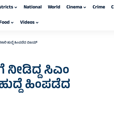
stricts
National
World
Cinema
Crime
C
Food
Videos
ಯಾಧಿಕಾರಿ ಹುದ್ದೆ ಹಿಂಪಡೆದ ವಿಜಯ್
ಗೆ ನೀಡಿದ್ದ ಸಿಎಂ
ಹುದ್ದೆ ಹಿಂಪಡೆದ