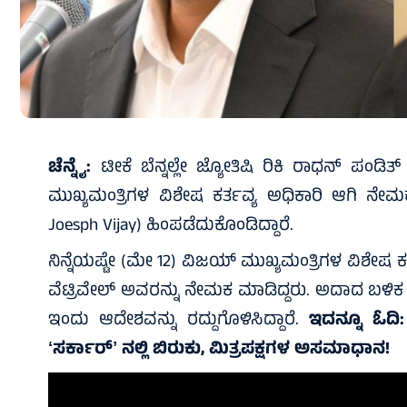
ಚೆನ್ನೈ:
ಟೀಕೆ ಬೆನ್ನಲ್ಲೇ ಜ್ಯೋತಿಷಿ ರಿಕಿ ರಾಧನ್ ಪಂಡಿತ
ಮುಖ್ಯಮಂತ್ರಿಗಳ ವಿಶೇಷ ಕರ್ತವ್ಯ ಅಧಿಕಾರಿ ಆಗಿ 
Joesph Vijay) ಹಿಂಪಡೆದುಕೊಂಡಿದ್ದಾರೆ.
ನಿನ್ನೆಯಷ್ಟೇ (ಮೇ 12) ವಿಜಯ್ ಮುಖ್ಯಮಂತ್ರಿಗಳ ವಿಶೇಷ ಕ
ವೆಟ್ರಿವೇಲ್ ಅವರನ್ನು ನೇಮಕ ಮಾಡಿದ್ದರು. ಅದಾದ ಬಳಿಕ ಮಿತ್ರ
ಇಂದು ಆದೇಶವನ್ನು ರದ್ದುಗೊಳಿಸಿದ್ದಾರೆ.
ಇದನ್ನೂ ಓದಿ
ʻಸರ್ಕಾರ್‌ʼ ನಲ್ಲಿ ಬಿರುಕು, ಮಿತ್ರಪಕ್ಷಗಳ ಅಸಮಾಧಾನ!