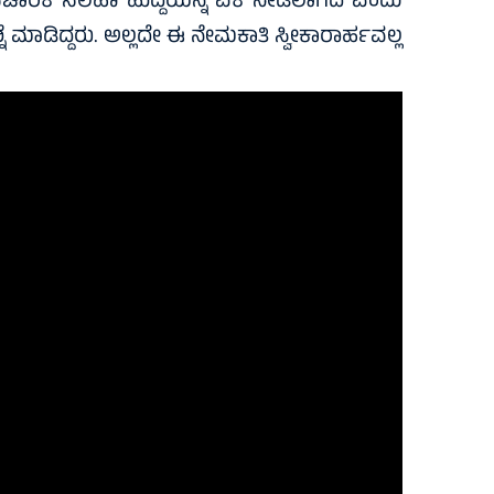
ಗೆ ಔಪಚಾರಿಕ ಸಲಹಾ ಹುದ್ದೆಯನ್ನ ಏಕೆ ನೀಡಲಾಗಿದೆ ಎಂದು
ನೆ ಮಾಡಿದ್ದರು. ಅಲ್ಲದೇ ಈ ನೇಮಕಾತಿ ಸ್ವೀಕಾರಾರ್ಹವಲ್ಲ