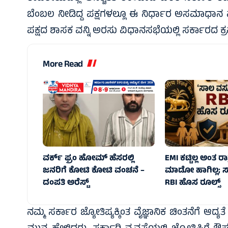
ಬೆಂಬಲ ನೀಡಿದ್ದ ಪಕ್ಷಗಳಲ್ಲೂ ಈ ನಿರ್ಧಾರ ಅಸಮಾಧಾನ ಮೂಡಿಸ
ಪಕ್ಷದ ಶಾಸಕ ವನ್ನಿ ಅರಸು ವಿಧಾನಸಭೆಯಲ್ಲಿ ಸರ್ಕಾರದ ಕ್ರಮವನ್
More Read
ವರ್ಕ್ ಫ್ರಂ ಹೋಮ್ ಹೆಸರಲ್ಲಿ
EMI ಕಟ್ಟಿಲ್ಲ ಅಂತ ರಾತ್
ಜನರಿಗೆ ಕೋಟಿ ಕೋಟಿ ವಂಚನೆ –
ಮಾಡೋ ಹಾಗಿಲ್ಲ; 
ದಂಪತಿ ಅರೆಸ್ಟ್
RBI ಹೊಸ ರೂಲ್ಸ್
ನಮ್ಮ ಸರ್ಕಾರ ಜ್ಯೋತಿಷ್ಯಕ್ಕಿಂತ ವೈಜ್ಞಾನಿಕ ಚಿಂತನೆಗೆ