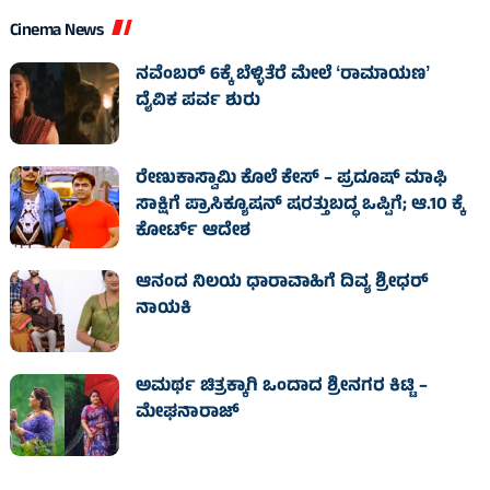
Cinema News
ನವೆಂಬರ್ 6ಕ್ಕೆ ಬೆಳ್ಳಿತೆರೆ ಮೇಲೆ ʻರಾಮಾಯಣʼ
ದೈವಿಕ ಪರ್ವ ಶುರು
ರೇಣುಕಾಸ್ವಾಮಿ ಕೊಲೆ ಕೇಸ್‌ – ಪ್ರದೂಷ್‌ ಮಾಫಿ
ಸಾಕ್ಷಿಗೆ ಪ್ರಾಸಿಕ್ಯೂಷನ್ ಷರತ್ತುಬದ್ಧ ಒಪ್ಪಿಗೆ; ಆ.10 ಕ್ಕೆ
ಕೋರ್ಟ್ ಆದೇಶ
ಆನಂದ ನಿಲಯ ಧಾರಾವಾಹಿಗೆ ದಿವ್ಯ ಶ್ರೀಧರ್
ನಾಯಕಿ
ಅಮರ್ಥ ಚಿತ್ರಕ್ಕಾಗಿ ಒಂದಾದ ಶ್ರೀನಗರ ಕಿಟ್ಟಿ –
ಮೇಘನಾರಾಜ್