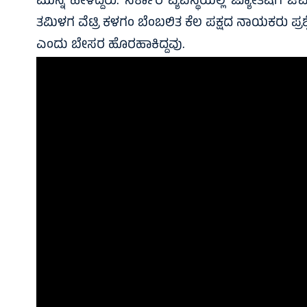
ಮುನ್ನ ಹೇಳಿದ್ದರು. ಸರ್ಕಾರಿ ವ್ಯವಸ್ಥೆಯಲ್ಲಿ ಜ್ಯೋತಿಷಿ
ತಮಿಳಗ ವೆಟ್ರಿ ಕಳಗಂ ಬೆಂಬಲಿತ ಕೆಲ ಪಕ್ಷದ ನಾಯಕರು ಪ್ರಶ್
ಎಂದು ಬೇಸರ ಹೊರಹಾಕಿದ್ದವು.