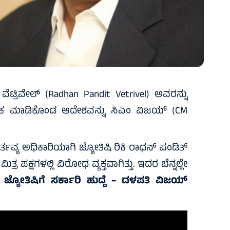
್ ವೆಟ್ರಿವೇಲ್ (Radhan Pandit Vetrivel) ಅವರನ್ನು
ನೇಮಕ ಮಾಡಿಕೊಂಡ ಆದೇಶವನ್ನು ಸಿಎಂ ವಿಜಯ್ (CM
ರ್ತವ್ಯ ಅಧಿಕಾರಿಯಾಗಿ ಜ್ಯೋತಿಷಿ ರಿಕಿ ರಾಧನ್ ಪಂಡಿತ್
 ಪಕ್ಷಗಳಲ್ಲಿ ವಿರೋಧ ವ್ಯಕ್ತವಾಗಿತ್ತು. ಇದರ ಬೆನ್ನಲ್ಲೇ
:
ಜ್ಯೋತಿಷಿಗೆ ಸರ್ಕಾರಿ ಹುದ್ದೆ – ದಳಪತಿ ವಿಜಯ್‌