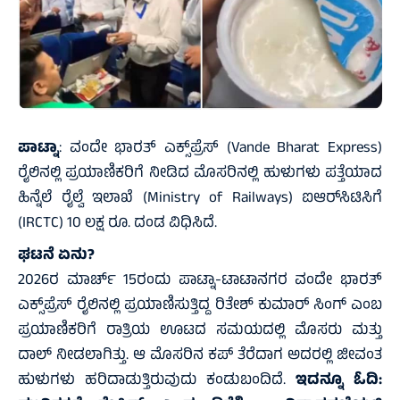
ಪಾಟ್ನಾ
: ವಂದೇ ಭಾರತ್ ಎಕ್ಸ್‌ಪ್ರೆಸ್ (Vande Bharat Express)
ರೈಲಿನಲ್ಲಿ ಪ್ರಯಾಣಿಕರಿಗೆ ನೀಡಿದ ಮೊಸರಿನಲ್ಲಿ ಹುಳುಗಳು ಪತ್ತೆಯಾದ
ಹಿನ್ನೆಲೆ ರೈಲ್ವೆ ಇಲಾಖೆ (Ministry of Railways) ಐಆರ್‌ಸಿಟಿಸಿಗೆ
(IRCTC) 10 ಲಕ್ಷ ರೂ. ದಂಡ ವಿಧಿಸಿದೆ.
ಘಟನೆ ಏನು?
2026ರ ಮಾರ್ಚ್ 15ರಂದು ಪಾಟ್ನಾ-ಟಾಟಾನಗರ ವಂದೇ ಭಾರತ್
ಎಕ್ಸ್‌ಪ್ರೆಸ್ ರೈಲಿನಲ್ಲಿ ಪ್ರಯಾಣಿಸುತ್ತಿದ್ದ ರಿತೇಶ್ ಕುಮಾರ್ ಸಿಂಗ್ ಎಂಬ
ಪ್ರಯಾಣಿಕರಿಗೆ ರಾತ್ರಿಯ ಊಟದ ಸಮಯದಲ್ಲಿ ಮೊಸರು ಮತ್ತು
ದಾಲ್ ನೀಡಲಾಗಿತ್ತು. ಆ ಮೊಸರಿನ ಕಪ್ ತೆರೆದಾಗ ಅದರಲ್ಲಿ ಜೀವಂತ
ಹುಳುಗಳು ಹರಿದಾಡುತ್ತಿರುವುದು ಕಂಡುಬಂದಿದೆ.
ಇದನ್ನೂ ಓದಿ: