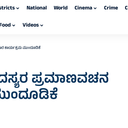
stricts
National
World
Cinema
Crime
C
Food
Videos
ಾರ ಕಾರ್ಯಕ್ರಮ ಮುಂದೂಡಿಕೆ
ದಸ್ಯರ ಪ್ರಮಾಣವಚನ
ಮುಂದೂಡಿಕೆ