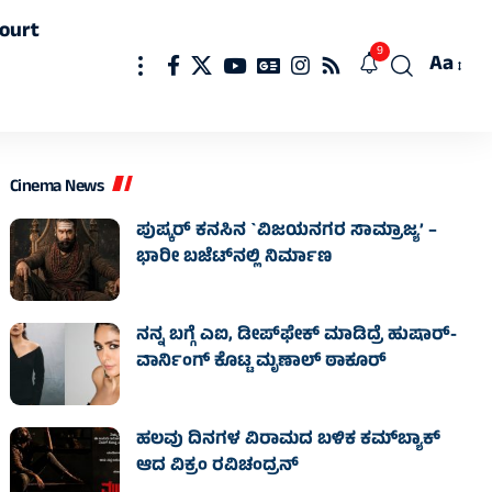
ourt
9
Aa
Font
Resizer
Cinema News
ಪುಷ್ಕರ್ ಕನಸಿನ `ವಿಜಯನಗರ ಸಾಮ್ರಾಜ್ಯ’ –
ಭಾರೀ ಬಜೆಟ್‌ನಲ್ಲಿ ನಿರ್ಮಾಣ
ನನ್ನ ಬಗ್ಗೆ ಎಐ, ಡೀಪ್‌ಫೇಕ್ ಮಾಡಿದ್ರೆ ಹುಷಾರ್-
ವಾರ್ನಿಂಗ್ ಕೊಟ್ಟ ಮೃಣಾಲ್ ಠಾಕೂರ್
ಹಲವು ದಿನಗಳ ವಿರಾಮದ ಬಳಿಕ ಕಮ್‌ಬ್ಯಾಕ್
ಆದ ವಿಕ್ರಂ ರವಿಚಂದ್ರನ್