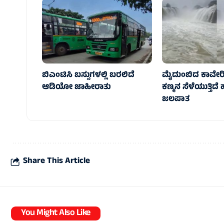
ಬಿಎಂಟಿಸಿ ಬಸ್ಸುಗಳಲ್ಲಿ ಬರಲಿದೆ
ಮೈದುಂಬಿದ ಕಾವೇರ
ಆಡಿಯೋ ಜಾಹೀರಾತು
ಕಣ್ಮನ ಸೆಳೆಯುತ್ತಿದ
ಜಲಪಾತ
Share This Article
You Might Also Like