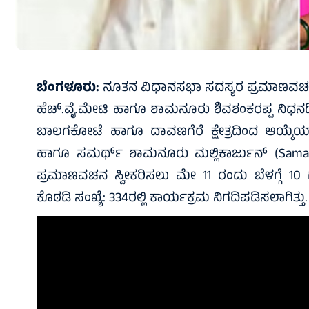
ಬೆಂಗಳೂರು:
ನೂತನ ವಿಧಾನಸಭಾ ಸದಸ್ಯರ ಪ್ರಮಾಣವಚನ 
ಹೆಚ್.ವೈ.ಮೇಟಿ ಹಾಗೂ ಶಾಮನೂರು ಶಿವಶಂಕರಪ್ಪ ನಿಧನದಿಂ
ಬಾಲಗಕೋಟೆ ಹಾಗೂ ದಾವಣಗೆರೆ ಕ್ಷೇತ್ರದಿಂದ ಆಯ್ಕೆಯ
ಹಾಗೂ ಸಮರ್ಥ್ ಶಾಮನೂರು ಮಲ್ಲಿಕಾರ್ಜುನ್ (Samart
ಪ್ರಮಾಣವಚನ ಸ್ವೀಕರಿಸಲು ಮೇ 11 ರಂದು ಬೆಳಗ್ಗೆ 
ಕೊಠಡಿ ಸಂಖ್ಯೆ: 334ರಲ್ಲಿ ಕಾರ್ಯಕ್ರಮ ನಿಗದಿಪಡಿಸಲಾಗಿತ್ತು.