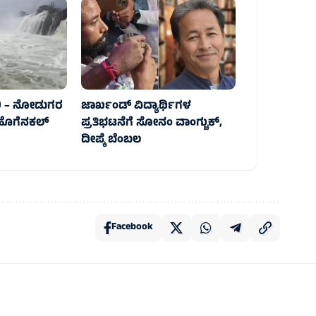
ಿ – ನೋಡುಗರ
ಜಾರ್ಖಂಡ್ ವಿದ್ಯಾರ್ಥಿಗಳ
ೆ ಹೊಗೆನಕಲ್
ಪ್ರತಿಭಟನೆಗೆ ಸೋನಂ ವಾಂಗ್ಚುಕ್,
ದೀಪ್ಕೆ ಬೆಂಬಲ
Facebook