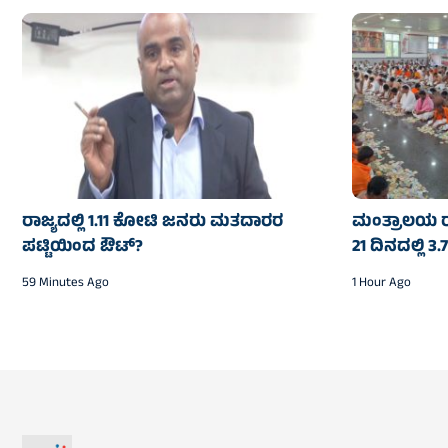
ರಾಜ್ಯದಲ್ಲಿ 1.11 ಕೋಟಿ ಜನರು ಮತದಾರರ
ಮಂತ್ರಾಲಯ ರ
ಪಟ್ಟಿಯಿಂದ ಔಟ್‌?
21 ದಿನದಲ್ಲಿ 3
59 Minutes Ago
1 Hour Ago