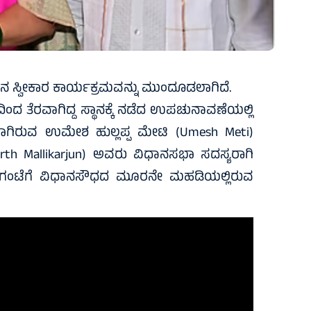
ಸ್ವೀಕಾರ ಕಾರ್ಯಕ್ರಮವನ್ನು ಮುಂದೂಡಲಾಗಿದೆ.
ದ ತೆರವಾಗಿದ್ದ ಸ್ಥಾನಕ್ಕೆ ನಡೆದ ಉಪಚುನಾವಣೆಯಲ್ಲಿ
ಾಗಿರುವ ಉಮೇಶ ಹುಲ್ಲಪ್ಪ ಮೇಟಿ (Umesh Meti)
h Mallikarjun) ಅವರು ವಿಧಾನಸಭಾ ಸದಸ್ಯರಾಗಿ
10 ಗಂಟೆಗೆ ವಿಧಾನಸೌಧದ ಮೂರನೇ ಮಹಡಿಯಲ್ಲಿರುವ