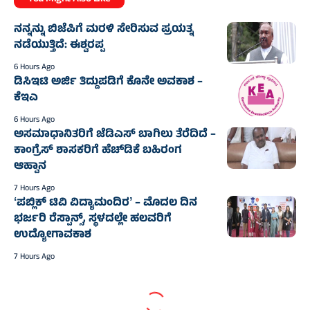
ನನ್ನನ್ನು ಬಿಜೆಪಿಗೆ ಮರಳಿ ಸೇರಿಸುವ ಪ್ರಯತ್ನ
ನಡೆಯುತ್ತಿದೆ: ಈಶ್ವರಪ್ಪ
6 Hours Ago
ಡಿಸಿಇಟಿ ಅರ್ಜಿ ತಿದ್ದುಪಡಿಗೆ ಕೊನೇ ಅವಕಾಶ –
ಕೆಇಎ
6 Hours Ago
ಅಸಮಾಧಾನಿತರಿಗೆ ಜೆಡಿಎಸ್‌‍ ಬಾಗಿಲು ತೆರೆದಿದೆ –
ಕಾಂಗ್ರೆಸ್‌‍ ಶಾಸಕರಿಗೆ ಹೆಚ್‌ಡಿಕೆ ಬಹಿರಂಗ
ಆಹ್ವಾನ
7 Hours Ago
ʻಪಬ್ಲಿಕ್‌ ಟಿವಿ ವಿದ್ಯಾಮಂದಿರʼ – ಮೊದಲ ದಿನ
ಭರ್ಜರಿ ರೆಸ್ಪಾನ್ಸ್‌, ಸ್ಥಳದಲ್ಲೇ ಹಲವರಿಗೆ
ಉದ್ಯೋಗಾವಕಾಶ
7 Hours Ago