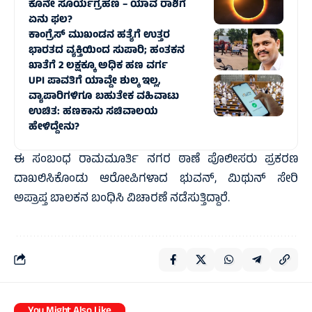
ಕೊನೇ ಸೂರ್ಯಗ್ರಹಣ – ಯಾವ ರಾಶಿಗೆ
ಏನು ಫಲ?
ಕಾಂಗ್ರೆಸ್‌ ಮುಖಂಡನ ಹತ್ಯೆಗೆ ಉತ್ತರ
ಭಾರತದ ವ್ಯಕ್ತಿಯಿಂದ ಸುಪಾರಿ; ಹಂತಕನ
ಖಾತೆಗೆ 2 ಲಕ್ಷಕ್ಕೂ ಅಧಿಕ ಹಣ ವರ್ಗ
UPI ಪಾವತಿಗೆ ಯಾವ್ದೇ ಶುಲ್ಕ ಇಲ್ಲ,
ವ್ಯಾಪಾರಿಗಳಿಗೂ ಬಹುತೇಕ ವಹಿವಾಟು
ಉಚಿತ: ಹಣಕಾಸು ಸಚಿವಾಲಯ
ಹೇಳಿದ್ದೇನು?
ಈ ಸಂಬಂಧ ರಾಮಮೂರ್ತಿ ನಗರ ಠಾಣೆ ಪೊಲೀಸರು ಪ್ರಕರಣ
ದಾಖಲಿಸಿಕೊಂಡು ಆರೋಪಿಗಳಾದ ಭುವನ್, ಮಿಥುನ್ ಸೇರಿ
ಅಪ್ರಾಪ್ತ ಬಾಲಕನ ಬಂಧಿಸಿ ವಿಚಾರಣೆ ನಡೆಸುತ್ತಿದ್ದಾರೆ.
You Might Also Like