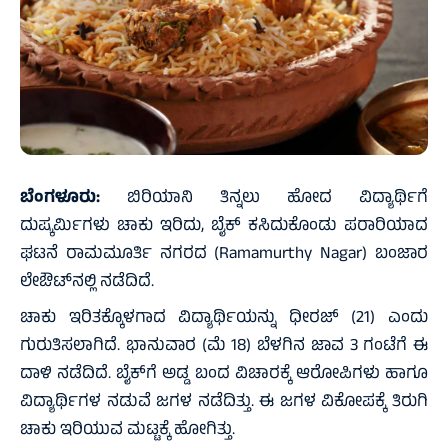
ಬೆಂಗಳೂರು:
ಬಿರಿಯಾನಿ ತಿನ್ನಲು ಹೋದ ವಿದ್ಯಾರ್ಥಿಗೆ
ದುಷ್ಕರ್ಮಿಗಳು ಚಾಕು ಇರಿದು, ಬೈಕ್‌ ಕಸಿದುಕೊಂಡು ಪರಾರಿಯಾದ
ಘಟನೆ ರಾಮಮೂರ್ತಿ ನಗರದ (Ramamurthy Nagar) ಬಂಜಾರ
ಲೇಔಟ್‌ನಲ್ಲಿ ನಡೆದಿದೆ.
ಚಾಕು ಇರಿತಕ್ಕೊಳಗಾದ ವಿದ್ಯಾರ್ಥಿಯನ್ನು ಧೀರಜ್ (21) ಎಂದು
ಗುರುತಿಸಲಾಗಿದೆ. ಭಾನುವಾರ (ಮೆ 18) ಬೆಳಗಿನ ಜಾವ 3 ಗಂಟೆಗೆ ಈ
ದಾಳಿ ನಡೆದಿದೆ. ಬೈಕ್‌ಗೆ ಅಡ್ಡ ಬಂದ ವಿಚಾರಕ್ಕೆ ಆರೋಪಿಗಳು ಹಾಗೂ
ವಿದ್ಯಾರ್ಥಿಗಳ ನಡುವೆ ಜಗಳ ನಡೆದಿತ್ತು. ಈ ಜಗಳ ವಿಕೋಪಕ್ಕೆ ತಿರುಗಿ
ಚಾಕು ಇರಿಯುವ ಮಟ್ಟಕ್ಕೆ ಹೋಗಿತ್ತು.