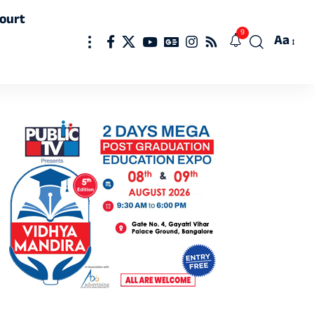
ourt
9
Aa
Font
Resizer