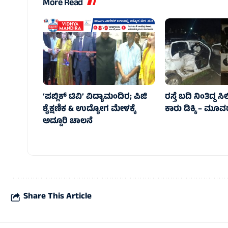
More Read
‘ಪಬ್ಲಿಕ್ ಟಿವಿ’ ವಿದ್ಯಾಮಂದಿರ; ಪಿಜಿ
ರಸ್ತೆ ಬದಿ ನಿಂತಿದ್ದ 
ಶೈಕ್ಷಣಿಕ & ಉದ್ಯೋಗ ಮೇಳಕ್ಕೆ
ಕಾರು ಡಿಕ್ಕಿ – ಮ
ಅದ್ದೂರಿ ಚಾಲನೆ
Share This Article