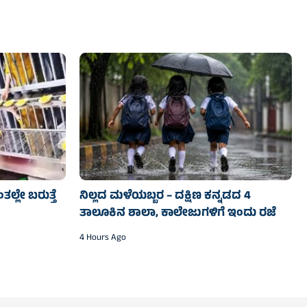
ತಲ್ಲೇ ಬರುತ್ತೆ
ನಿಲ್ಲದ ಮಳೆಯಬ್ಬರ – ದಕ್ಷಿಣ ಕನ್ನಡದ 4
ತಾಲೂಕಿನ ಶಾಲಾ, ಕಾಲೇಜುಗಳಿಗೆ ಇಂದು ರಜೆ
4 Hours Ago