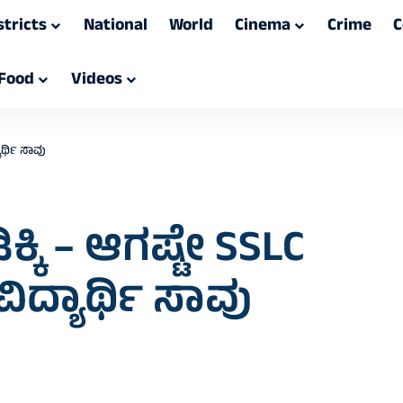
stricts
National
World
Cinema
Crime
C
Food
Videos
ಾರ್ಥಿ ಸಾವು
ಕ್ಕಿ – ಆಗಷ್ಟೇ SSLC
ವಿದ್ಯಾರ್ಥಿ ಸಾವು