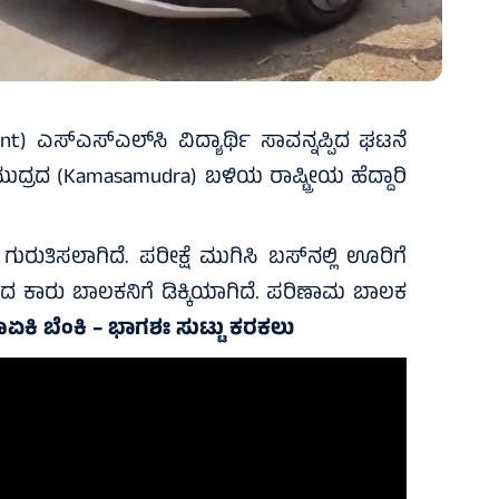
t) ಎಸ್‍ಎಸ್‍ಎಲ್‍ಸಿ ವಿದ್ಯಾರ್ಥಿ ಸಾವನ್ನಪ್ಪಿದ ಘಟನೆ
್ರದ (Kamasamudra) ಬಳಿಯ ರಾಷ್ಟ್ರೀಯ ಹೆದ್ದಾರಿ
ಗುರುತಿಸಲಾಗಿದೆ. ಪರೀಕ್ಷೆ ಮುಗಿಸಿ ಬಸ್‍ನಲ್ಲಿ ಊರಿಗೆ
 ಬಂದ ಕಾರು ಬಾಲಕನಿಗೆ ಡಿಕ್ಕಿಯಾಗಿದೆ. ಪರಿಣಾಮ ಬಾಲಕ
 ಏಕಾಏಕಿ ಬೆಂಕಿ – ಭಾಗಶಃ ಸುಟ್ಟು ಕರಕಲು