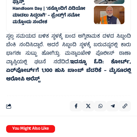
ಫ್ರಾನ್ಸ್‌
Handloom Day | ʻನನ್ನೊಂದಿಗೆ ವಿಡಿಯೋ
ಮಾಡಲು ಸಿದ್ಧರಾಗಿʼ – ಫ್ರೆಂಡ್ಸ್‌ಗೆ ನಮೋ
ಮತ್ತೊಂದು ಸಂದೇಶ
ಸ್ವಲ್ಪ ಸಮಯದ ಬಳಿಕ ಸ್ಥಳಕ್ಕೆ ಬಂದ ಅಗ್ನಿಶಾಮಕ ದಳದ ಸಿಬ್ಬಂದಿ
ಬೆಂಕಿ ನಂದಿಸಿದ್ದಾರೆ. ಆದರೆ ಸಿಬ್ಬಂದಿ ಸ್ಥಳಕ್ಕೆ ಬರುವಷ್ಟರಲ್ಲಿ ಕಾರು
ಭಾಗಶಃ ಸುಟ್ಟು ಹೋಗಿತ್ತು. ಮನ್ನಾಏಖೇಳಿ ಪೊಲೀಸ್ ಠಾಣಾ
ವ್ಯಾಪ್ತಿಯಲ್ಲಿ ಘಟನೆ ನಡೆದಿದೆ.
ಇದನ್ನೂ ಓದಿ:
ಕೋರ್ಟ್‌,
ಏರ್‌ಪೋರ್ಟ್‌ಗೆ 1,100 ಹುಸಿ ಬಾಂಬ್ ಬೆದರಿಕೆ – ಮೈಸೂರಲ್ಲಿ
ಆರೋಪಿ ಅರೆಸ್ಟ್‌
You Might Also Like