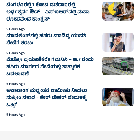
ಬೆಂಗಳೂರಲ್ಲಿ 1 ಕೋಟಿ ಮತದಾರರಲ್ಲಿ
ಅರ್ಧಕ್ಕರ್ಧ ಔಟ್ – ಎಸ್‌ಐಆರ್‌ನಲ್ಲಿ ಮಹಾ
ಲೋಪವೆಂದ ಕಾಂಗ್ರೆಸ್
5 Hours Ago
ಮಾಡೆಲಿಂಗ್‌ನಲ್ಲಿ ಹೆಸರು ಮಾಡಿದ್ದ ಯುವತಿ
ನೇಣಿಗೆ ಶರಣು
5 Hours Ago
ಮೆಟ್ರೋ ಪ್ರಯಾಣಿಕರೇ ಗಮನಿಸಿ – ಆ.7 ರಂದು
ಹಸಿರು ಮಾರ್ಗದ ಸೇವೆಯಲ್ಲಿ ತಾತ್ಕಾಲಿಕ
ಬದಲಾವಣೆ
5 Hours Ago
ಅಸಾರಾಂಗೆ ಮಧ್ಯಂತರ ಜಾಮೀನು ನೀಡಲು
ಸುಪ್ರೀಂ ನಕಾರ – ಕೇರ್ ಟೇಕರ್ ನೇಮಕಕ್ಕೆ
ಒಪ್ಪಿಗೆ
5 Hours Ago