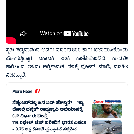
ಸ್ವತಃ ಸಚ್ಚಿದಾನಂದ ಅವರು ಮಾರುತಿ 800 ಕಾರು ಚಲಾಯಿಸಿಕೊಂಡು
ಹೋಗುತ್ತಿದ್ದಾಗ ಏಕಾಏಕಿ ಬೆಂಕಿ ಕಾಣಿಸಿಕೊಂಡಿದೆ. ಕೂಡಲೇ
ಕಾರಿನಿಂದ ಇಳಿದು ಅಗ್ನಿಶಾಮಕ ದಳಕ್ಕೆ ಫೋನ್ ಮಾಡಿ, ಮಾಹಿತಿ
ನೀಡಿದ್ದಾರೆ.
More Read
ಸೆಪ್ಟೆಂಬರ್‌ನಲ್ಲಿ ಜನ ಏನ್‌ ಹೇಳ್ತಾರೆ? – `ಕ್ಯಾ
ಬೋಲ್ತಿ ಪಬ್ಲಿಕ್’ ರಾಷ್ಟ್ರವ್ಯಾಪಿ ಅಭಿಯಾನಕ್ಕೆ
CJP ನಿರ್ಧಾರ: ದೀಪ್ಕೆ
114 ರಫೇಲ್ ಜೆಟ್‌ ಖರೀದಿಗೆ ಭಾರತ ವಿನಂತಿ
– 3.25 ಲಕ್ಷ ಕೋಟಿ ಪ್ರಸ್ತಾವನೆ ಸಲ್ಲಿಸಿದ