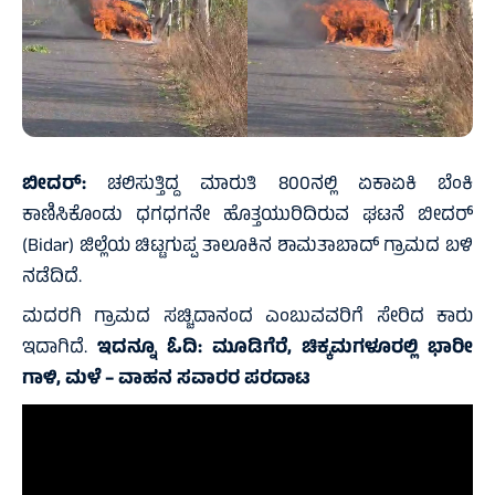
ಬೀದರ್:
ಚಲಿಸುತ್ತಿದ್ದ ಮಾರುತಿ 800ನಲ್ಲಿ ಏಕಾಏಕಿ ಬೆಂಕಿ
ಕಾಣಿಸಿಕೊಂಡು ಧಗಧಗನೇ ಹೊತ್ತಯುರಿದಿರುವ ಘಟನೆ ಬೀದರ್
(Bidar) ಜಿಲ್ಲೆಯ ಚಿಟ್ಟಗುಪ್ಪ ತಾಲೂಕಿನ ಶಾಮತಾಬಾದ್ ಗ್ರಾಮದ ಬಳಿ
ನಡೆದಿದೆ.
ಮದರಗಿ ಗ್ರಾಮದ ಸಚ್ಚಿದಾನಂದ ಎಂಬುವವರಿಗೆ ಸೇರಿದ ಕಾರು
ಇದಾಗಿದೆ.
ಇದನ್ನೂ ಓದಿ:
ಮೂಡಿಗೆರೆ, ಚಿಕ್ಕಮಗಳೂರಲ್ಲಿ ಭಾರೀ
ಗಾಳಿ, ಮಳೆ – ವಾಹನ ಸವಾರರ ಪರದಾಟ