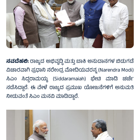
ನವದೆಹಲಿ:
ರಾಜ್ಯದ ಅಭಿವೃದ್ಧಿ ಮತ್ತು ಬಾಕಿ ಅನುದಾನಗಳ ಬಿಡುಗಡೆ
ವಿಚಾರವಾಗಿ ಪ್ರಧಾನಿ ನರೇಂದ್ರ ಮೋದಿಯವರನ್ನ (Narendra Modi)
ಸಿಎಂ ಸಿದ್ದರಾಮಯ್ಯ (Siddaramaiah) ಭೇಟಿ ಮಾಡಿ ಚರ್ಚೆ
ನಡೆಸಿದ್ದಾರೆ. ಈ ವೇಳೆ ರಾಜ್ಯದ ಪ್ರಮುಖ ಯೋಜನೆಗಳಿಗೆ ಅನುಮತಿ
ನೀಡುವಂತೆ ಸಿಎಂ ಮನವಿ ಮಾಡಿದ್ದಾರೆ.