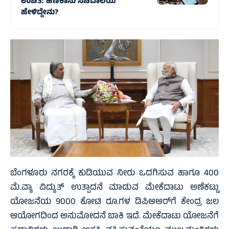
ಉಚಿತ: ಹಣಕಾಸು ಸಚಿವಾಲಯ
ಹೇಳಿದ್ದೇನು?
ಬೆಂಗಳೂರು ನಗರಕ್ಕೆ ಕುಡಿಯುವ ನೀರು ಒದಗಿಸುವ ಹಾಗೂ 400
ಮೆ.ವ್ಯಾ ವಿದ್ಯುತ್ ಉತ್ಪಾದನೆ ಮಾಡುವ ಮೇಕೆದಾಟು ಅಣೆಕಟ್ಟು
ಯೋಜನೆಯ 9000 ಕೋಟಿ ರೂ.ಗಳ ಡಿಪಿಆಆರ್‌ಗೆ ಕೇಂದ್ರ ಜಲ
ಆಯೋಗದಿಂದ ಅನುಮೋದನೆ ಬಾಕಿ ಇದೆ. ಮೇಕೆದಾಟು ಯೋಜನೆಗೆ