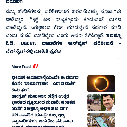
ಬಯಲಿಗೆ
ನಮ್ಮ ಬೇಡಿಕೆಗಳನ್ನು ಪರಿಶೀಲಿಸುವ ಭರವಸೆಯನ್ನು ಪ್ರಧಾನಿಗಳು
ನೀಡಿದ್ದಾರೆ. ಗಿಫ್ಟ್ ಸಿಟಿ ರಾಜ್ಯಕ್ಕೊಂದು ಕೊಡುವಂತೆ ಮನವಿ
ಮಾಡಿದ್ದೇವೆ. ಒಗ್ಗಟ್ಟಿನಿಂದ ಕೆಲಸ ಮಾಡುತ್ತೇವೆ ಸಹಕಾರ ಮಾಡಿ
ಎಂದು ಮನವಿ ಮಾಡಿದ್ದೇವೆ ಎಂದು ಅವರು ತಿಳಿಸಿದ್ದಾರೆ.
ಇದನ್ನೂ
ಓದಿ:
UGCET: ದಾಖಲೆಗಳ ಆನ್‌ಲೈನ್ ಪರಿಶೀಲನೆ –
ವೆಬ್‌ಸೈಟ್‌ನಲ್ಲಿ ಮಾಹಿತಿ ಪ್ರಕಟ
More Read
ಭೀಮನ ಅಮಾವಾಸ್ಯೆಯಂದೇ ಈ ವರ್ಷದ
ಕೊನೇ ಸೂರ್ಯಗ್ರಹಣ – ಯಾವ ರಾಶಿಗೆ
ಏನು ಫಲ?
ಕಾಂಗ್ರೆಸ್‌ ಮುಖಂಡನ ಹತ್ಯೆಗೆ ಉತ್ತರ
ಭಾರತದ ವ್ಯಕ್ತಿಯಿಂದ ಸುಪಾರಿ; ಹಂತಕನ
ಖಾತೆಗೆ 2 ಲಕ್ಷಕ್ಕೂ ಅಧಿಕ ಹಣ ವರ್ಗ
UPI ಪಾವತಿಗೆ ಯಾವ್ದೇ ಶುಲ್ಕ ಇಲ್ಲ,
ವ್ಯಾಪಾರಿಗಳಿಗೂ ಬಹುತೇಕ ವಹಿವಾಟು