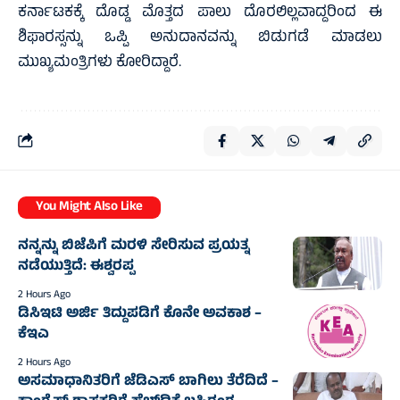
ಕರ್ನಾಟಕಕ್ಕೆ ದೊಡ್ಡ ಮೊತ್ತದ ಪಾಲು ದೊರಲಿಲ್ಲವಾದ್ದರಿಂದ ಈ
ಶಿಫಾರಸ್ಸನ್ನು ಒಪ್ಪಿ ಅನುದಾನವನ್ನು ಬಿಡುಗಡೆ ಮಾಡಲು
ಮುಖ್ಯಮಂತ್ರಿಗಳು ಕೋರಿದ್ದಾರೆ.
You Might Also Like
ನನ್ನನ್ನು ಬಿಜೆಪಿಗೆ ಮರಳಿ ಸೇರಿಸುವ ಪ್ರಯತ್ನ
ನಡೆಯುತ್ತಿದೆ: ಈಶ್ವರಪ್ಪ
2 Hours Ago
ಡಿಸಿಇಟಿ ಅರ್ಜಿ ತಿದ್ದುಪಡಿಗೆ ಕೊನೇ ಅವಕಾಶ –
ಕೆಇಎ
2 Hours Ago
ಅಸಮಾಧಾನಿತರಿಗೆ ಜೆಡಿಎಸ್‌‍ ಬಾಗಿಲು ತೆರೆದಿದೆ –