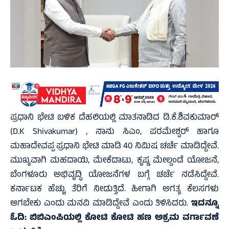
ಪ್ರಧಾನಿ ಭೇಟಿ ಬಳಿಕ ದೆಹಲಿಯಲ್ಲಿ ಮಾತನಾಡಿದ ಡಿ.ಕೆ.ಶಿವಕುಮಾರ್
(D.K Shivakumar) , ನಾನು ಸಿಎಂ, ಪರಮೇಶ್ವರ್ ಹಾಗೂ
ಮಹಾದೇವಪ್ಪ ಪ್ರಧಾನಿ ಭೇಟಿ ಮಾಡಿ 40 ನಿಮಿಷ ಚರ್ಚೆ ಮಾಡಿದ್ದೇವೆ.
ಮುಖ್ಯವಾಗಿ ಮಹದಾಯಿ, ಮೇಕೆದಾಟು, ಕೃಷ್ಣ ಮೇಲ್ದಂಡೆ ಯೋಜನೆ,
ಬೆಂಗಳೂರು ಅಭಿವೃದ್ಧಿ ಯೋಜನೆಗಳ ಬಗ್ಗೆ ಚರ್ಚೆ ನಡೆಸಿದ್ದೇವೆ.
ಕರ್ನಾಟಕ ಹೆಚ್ಚು ತೆರಿಗೆ ನೀಡುತ್ತಿದೆ. ಹೀಗಾಗಿ ಅಗತ್ಯ ಕೆಲಸಗಳು
ಆಗಬೇಕು ಎಂದು ಮನವಿ ಮಾಡಿದ್ದೇವೆ ಎಂದು ತಿಳಿಸಿದರು.
ಇದನ್ನೂ
ಓದಿ:
ಬಿಬಿಎಂಪಿಯಲ್ಲಿ ಕೋಟಿ ಕೋಟಿ ಹಣ ಅಕ್ರಮ ವರ್ಗಾವಣೆ